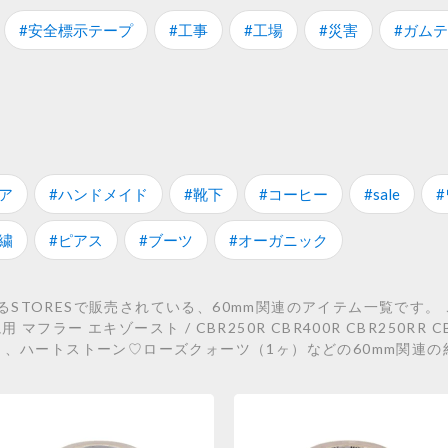
#安全標示テープ
#工事
#工場
#災害
#ガム
ア
#ハンドメイド
#靴下
#コーヒー
#sale
繍
#ピアス
#ブーツ
#オーガニック
STORESで販売されている、60mm関連のアイテム一覧です。 
 マフラー エキゾースト / CBR250R CBR400R CBR250RR C
ト、ハートストーン♡ローズクォーツ（1ヶ）などの60mm関連の