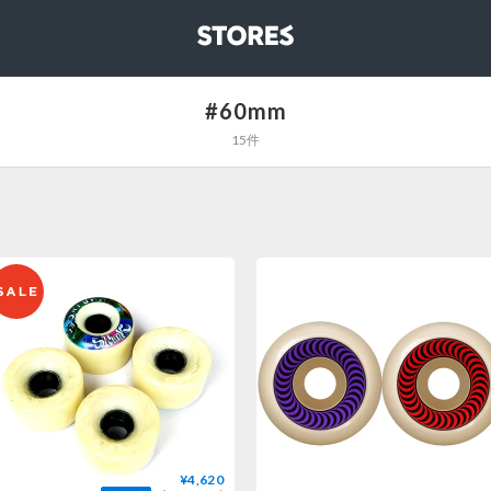
STORES
#60mm
15件
¥4,620