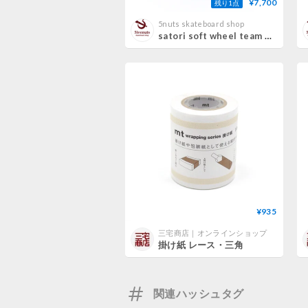
¥7,700
残り1点
5nuts skateboard shop
satori soft wheel team goo ball skunk PURPLE.WHITE 60mm 78A サトリ スケートボード ソフト ウィール
¥935
三宅商店｜オンラインショップ
掛け紙 レース・三角
関連ハッシュタグ