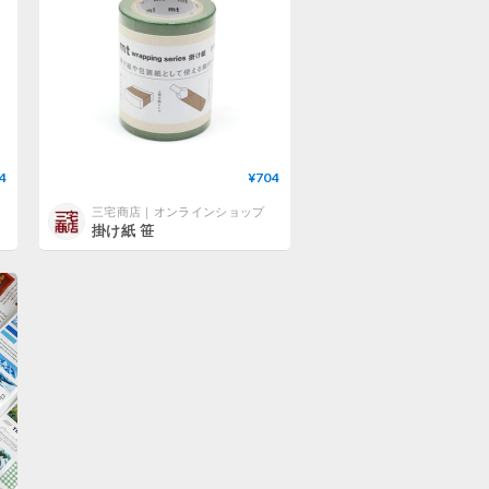
4
¥704
三宅商店｜オンラインショップ
掛け紙 笹