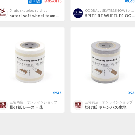
(40%OFF)
¥9,68
残り1点
5nuts skateboard shop
ODDBALL SKATE&SNOW ( オッドボールスケートアンドスノー )
satori soft wheel team goo ball skunk 60mm 78A(黄ばみ有) サトリ スケートボード ソフト ウィール
SPITFIRE WHEEL F4 OG CLASSIC 99DU 58m
¥935
¥93
三宅商店｜オンラインショップ
三宅商店｜オンラインショップ
掛け紙 レース・花
掛け紙 キャンバス生地