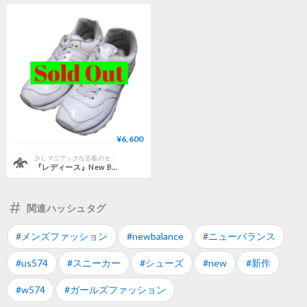
¥6,600
少しマニアックな古着のセレクトショップBeatnik BeaT(ビートニクビート)
『レディース』New Balance(ニューバランス) 574
関連ハッシュタグ
#メンズファッション
#newbalance
#ニューバランス
#us574
#スニーカー
#シューズ
#new
#新作
#w574
#ガールズファッション