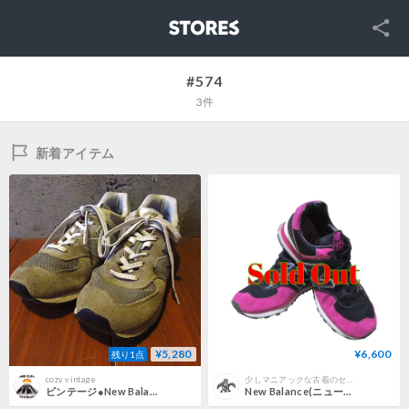
SNS
STORES
#574
3件
新着アイテム
¥5,280
¥6,600
残り1点
cozy vintage
少しマニアックな古着のセレクトショップBeatnik BeaT(ビートニクビート)
ビンテージ●New Balance 574グレーsize 26.5cm● 260409d7-m-snk-265cmスニーカー古着ニューバランス靴
New Balance(ニューバランス) 574 ラインストーン