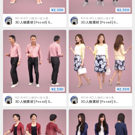
¥2,530
¥2,530
NO-N-NO 人物切り抜き素材と3D人物モデル-建築CG
NO-N-NO 人物切り抜き素材と3D人物モデル-建築CG
3D人物素材 [Posed] 029_Haru
3D人物素材 [Posed] 039_Toru
¥2,530
¥2,530
NO-N-NO 人物切り抜き素材と3D人物モデル-建築CG
NO-N-NO 人物切り抜き素材と3D人物モデル-建築CG
3D人物素材 [Posed] 041_Ken
3D人物素材 [Posed] 053_Mao