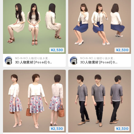
¥2,530
¥2,530
NO-N-NO 人物切り抜き素材と3D人物モデル-建築CG
NO-N-NO 人物切り抜き素材と3D人物モデル-建築CG
3D人物素材 [Posed] 073_Yui
3D人物素材 [Posed] 015_Kana
¥2,530
¥2,530