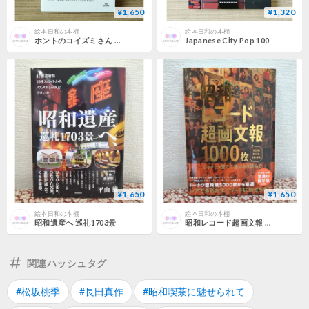
¥1,650
¥1,320
絵本日和の本棚
絵本日和の本棚
ホントのコイズミさん WANDERING
Japanese City Pop 100
¥1,650
¥1,650
絵本日和の本棚
絵本日和の本棚
昭和遺産へ 巡礼1703景
昭和レコード超画文報 1000枚
関連ハッシュタグ
#松坂桃季
#長田真作
#昭和喫茶に魅せられて