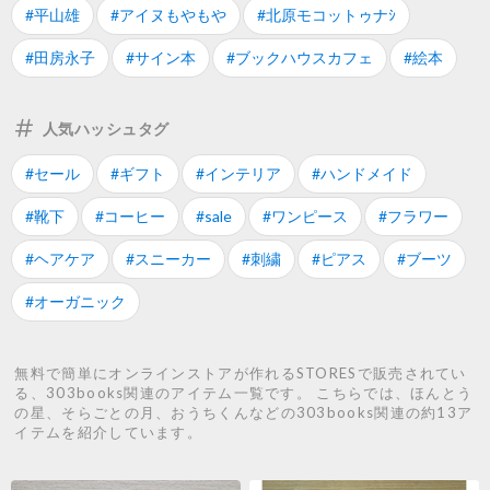
#平山雄
#アイヌもやもや
#北原モコットゥナｼ
#田房永子
#サイン本
#ブックハウスカフェ
#絵本
人気ハッシュタグ
#セール
#ギフト
#インテリア
#ハンドメイド
#靴下
#コーヒー
#sale
#ワンピース
#フラワー
#ヘアケア
#スニーカー
#刺繍
#ピアス
#ブーツ
#オーガニック
無料で簡単にオンラインストアが作れるSTORESで販売されてい
る、303books関連のアイテム一覧です。 こちらでは、ほんとう
の星、そらごとの月、おうちくんなどの303books関連の約13ア
イテムを紹介しています。