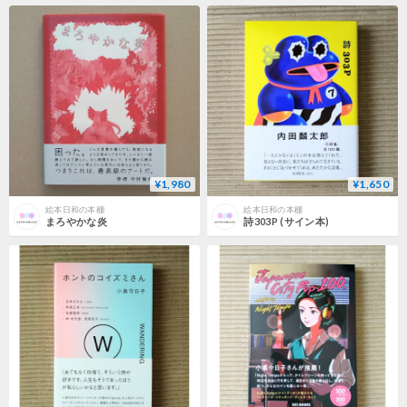
¥1,980
¥1,650
絵本日和の本棚
絵本日和の本棚
まろやかな炎
詩303P (サイン本)