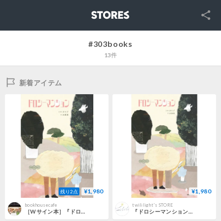
SNS
STORES
#303books
13件
新着アイテム
¥1,980
¥1,980
残り2点
bookhousecafe
twililight's STORE
［Wサイン本］『ドロシーマンション』
『ドロシーマンション』カヒジ / 訳：加藤慧 ※サイン入り