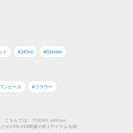
ット
#243rd
#02sstee
#ワンピース
#フラワー
ちらでは、TODAY edition
02などの243rd18関連の約1アイテムを紹