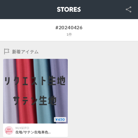
SNS
STORES
#20240426
1件
新着アイテム
¥650
NUIGOTO
生地/サテン生地単色（リクエストシリーズ）/随時追加中