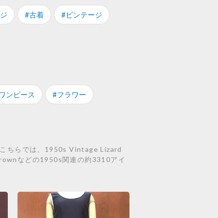
ージ
#古着
#ビンテージ
#ワンピース
#フラワー
、1950s Vintage Lizard
dbag Brownなどの1950s関連の約3310アイ