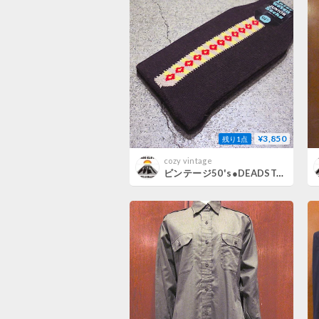
¥3,850
残り1点
cozy vintage
ビンテージ50's●DEADSTOCKコットンソックス●260721m5-m-scsデッドストック靴下ファッション雑貨小物