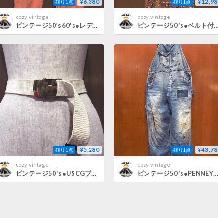
¥6,380
¥12,98
残り1点
残り1点
cozy vintage
cozy vintage
ビンテージ50’s60's●レディースコットンパンツピンク実寸W62cm●260804m4-w-pnt-ot-w25ボトムス古着
ビンテージ50's●ベルト付きウエスタンワンピース長袖ワンピース茶●260804m2-w-lsdrsド
¥5,280
¥43,78
残り1点
残り1点
cozy vintage
cozy vintage
ビンテージ50's●USCGブラスバックルガチャベルト白●260802m7-bltミリタリー米国沿岸警備隊ファッション雑貨小物
ビンテージ50's●PENNEYローバックデニムオーバーオール実寸W100cm●260801m8-m-oval-w39ペニーズボロメンズ