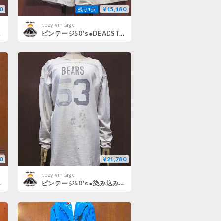
0
¥15,180
残り1点
cozy vintage
スレディース古着
ビンテージ50's●DEADSTOCK FRENCH ARMY M-52ツータックチノショーツsize 5●260729m2-m-sht-w36フランス軍デッドストック古着
0
¥21,780
cozy vintage
ィードレスレディース古着
ビンテージ50's●染み込みプリントナンバリングフットボールTシャツ白●260726m2-m-lstshアスレチックトップスメンズ古着