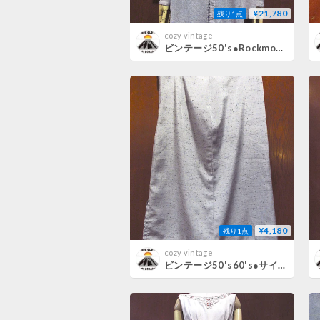
¥21,780
残り1点
cozy vintage
ビンテージ50's●Rockmount織柄長袖ウエスタンシャツ●260731m2-m-lssh-wstnロックマウントトップスメンズ古着
¥4,180
残り1点
cozy vintage
ビンテージ50's60's●サイドジップ付きネップ織り台形スカートグレー実寸W74cm●260728m3-w-skt-w29ボトムスレディース古着