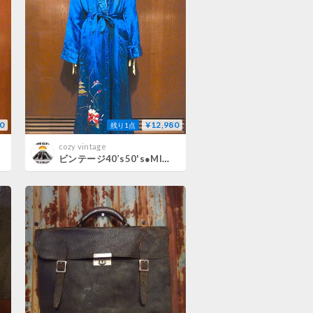
0
¥12,980
残り1点
cozy vintage
ビンテージ40’s50's●MIMATSUオリエンタル刺繍中綿入りサテンガウン青size M●260724m4-m-gwnバスローブアウターメンズ古着