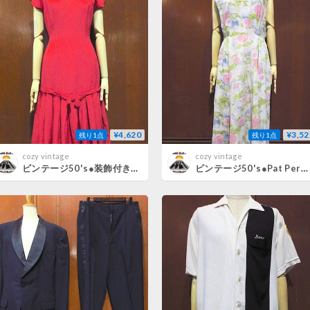
¥4,620
¥3,52
残り1点
残り1点
cozy vintage
cozy vintage
ビンテージ50's●装飾付きノースリーブワンピース赤●260721m3-w-nsdrsドレスレディース古着
ビンテージ50's●Pat Perkins花柄コットンノースリーブワンピースsize 18●260721m1-w-nsdrsドレスレディース古着