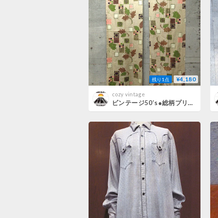
¥4,180
残り1点
cozy vintage
ビンテージ50’s●総柄プリントカーテン2点セットsize 約51cm×約171cm B●260801j3-fbr雑貨1950sインテリア