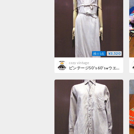
¥3,520
残り1点
cozy vintage
ビンテージ50's60's●ウエストベルト付きノースリーブワンピース生成り●260725m6-w-nsdrsドレスレディース古着