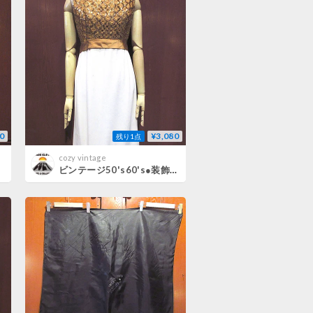
0
¥3,080
残り1点
cozy vintage
ビンテージ50's60's●装飾付きレーヨンノースリーブワンピース●260720m4-w-nsdrsドレスレディース古着