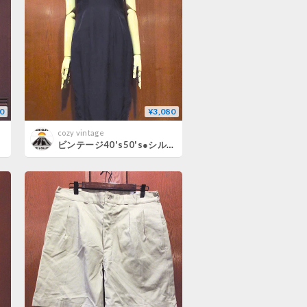
0
¥3,080
cozy vintage
ビンテージ40's50's●シルクノースリーブワンピース黒●260731m3-w-nsdrsアンダードレスレディース古着