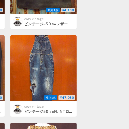
0
¥4,180
残り1点
cozy vintage
950s農業
ビンテージ~50’s●レザーブリーフケース黒●260723d2-bag-brf革鞄ビジネスバッグ1950s
0
¥47,080
残り1点
cozy vintage
アップフォーマルメンズ古着
ビンテージ50's●FLINTローバックデニムオーバーオール実寸W84cm●260721m8-m-oval-w33ボロワークウェアメンズ古着