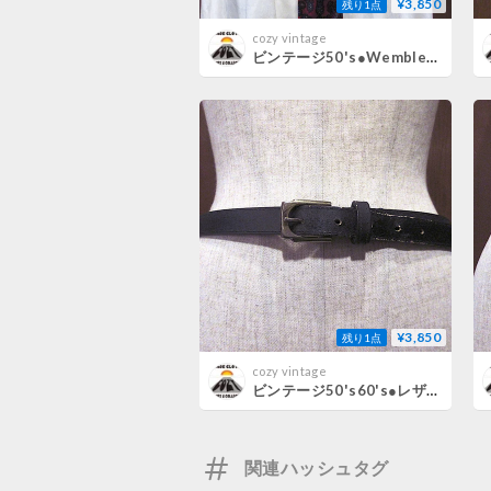
¥3,850
残り1点
cozy vintage
ビンテージ50's●Wembleyペイズリー柄シルクネクタイ●260805m2-nctウェンブリーファッション雑貨小物
¥3,850
残り1点
cozy vintage
ビンテージ50's60's●レザーベルト黒●260802m8-bltファッション雑貨小物
関連ハッシュタグ