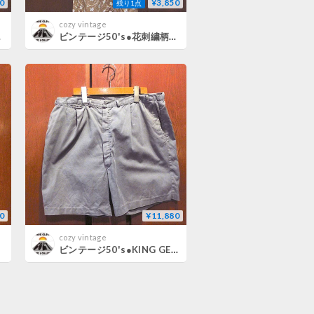
0
¥3,850
残り1点
cozy vintage
レスレディース古着
ビンテージ50's●花刺繍柄ノースリーブワンピース●260804m1-w-nsdrsドレスレディース古着
0
¥11,880
cozy vintage
古着
ビンテージ50's●KING GEEコットンハーフパンツグレー実寸W89cm●260801m4-m-sht-w35ボトムスメンズ古着