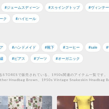
#ジェームスディーン
#スゥイングトップ
#ヴィンテ
ーク
#ハイヒール
ア
#ハンドメイド
#靴下
#コーヒー
#sale
繍
#ピアス
#ブーツ
#オーガニック
RESで販売されている、1950s関連のアイテム一覧です。 こちらでは
Leather Hnadbag Brown、1950s Vintage Snakeskin Hna