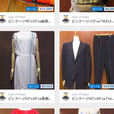
¥17,380
¥6,38
残り1点
残り1点
cozy vintage
cozy vintage
ビンテージ40’s50’s●総柄ブランケットsize 約180cm×202cm●260724j8-blk古着1940s1950s何学模様アウトドア
ビンテージ~50’s●“SEALED GENUINE DAKOTA NO.12 ALFALFA”ステンシル入りシードバッグ●260723d5-bag-ot袋1
¥3,520
¥23,98
残り1点
残り1点
cozy vintage
cozy vintage
ビンテージ50's60's●装飾付きノースリーブワンピース白●260722m5-w-nsdrsドレスレディース古着
ビンテージ50's60's●Timely Clothesストライプウール2Bスーツツーピース●260722m1-m-suitセット