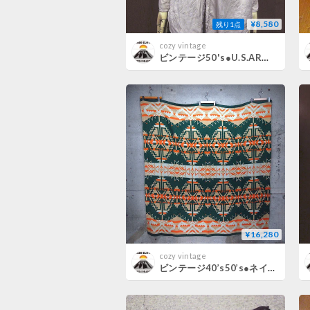
¥8,580
残り1点
cozy vintage
ビンテージ50's●U.S.ARMYコットンポプリン長袖シャツカーキsize 14●260724m2-m-lssh-mltミリタリートップスメンズ古着
¥16,280
cozy vintage
ビンテージ40’s50’s●ネイティブ柄コットンブランケット約185cm × 約190cm●260722j8-fbr古着1940s1950s生地