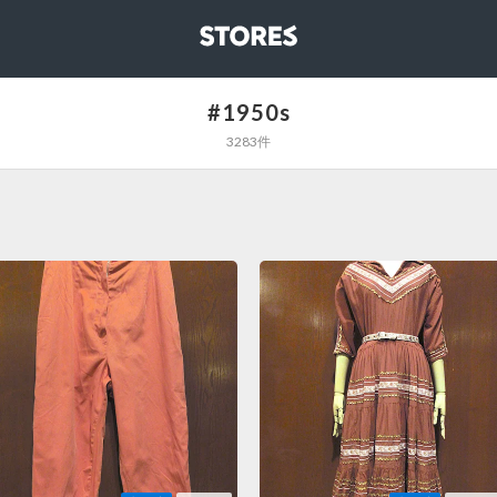
STORES
#1950s
3283件