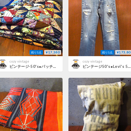
¥17,380
¥173,80
残り1点
残り1点
cozy vintage
cozy vintage
ビンテージ-50's●パッチワークキルトブランケットsize約178cm ×約213cm●260725j7-fbr布団ファブリック1950s
ビンテージ50's●Levi's 501xx実寸W80cm●260725m1-m-pnt-jns-w31リーバイスジーンズデニムパンツ隠しリベットVステッチメンズ古着