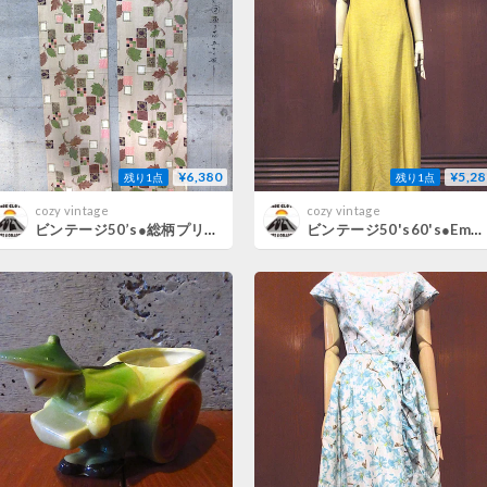
¥6,380
¥5,28
残り1点
残り1点
cozy vintage
cozy vintage
ビンテージ50’s●総柄プリントカーテン2点セットsize 約51cm×約212.5cm A●260801j2-fbr雑貨1950sインテリア
ビンテージ50's60's●Emma Domb半袖ワンピース黄size 7●260731m4-w-ssdrsドレスレディース古着