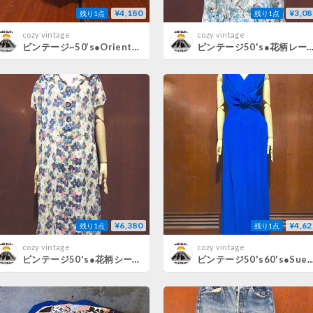
¥4,180
¥3,08
残り1点
残り1点
cozy vintage
cozy vintage
ビンテージ~50’s●Oriental Man Pulling Rickshawセラミックフラワーベース●260730d3-otclct陶器インテリア雑貨花瓶
ビンテージ50's●花柄レーヨン半袖ワンピース●260729m6-w-ssdrsドレ
¥6,380
¥4,62
残り1点
残り1点
cozy vintage
cozy vintage
ビンテージ50's●花柄シースルーノースリーブワンピース●260727m6-w-nsdrsドレスレディース古着
ビンテージ50's60's●Sue Leslieレーヨンノースリーブワンピース青●260727m4-w-nsdrsパーテ