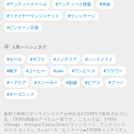
#アンティークドール
#アンティーク雑貨
#木箱
#ファイヤーマンジャケット
#ヴィンテージ
#ビンテージ古着
人気ハッシュタグ
#セール
#ギフト
#インテリア
#ハンドメイド
#靴下
#コーヒー
#sale
#ワンピース
#フラワー
#ヘアケア
#スニーカー
#刺繍
#ピアス
#ブーツ
#オーガニック
無料で簡単にオンラインストアが作れるSTORESで販売されてい
る、1900s関連のアイテム一覧です。 こちらでは、1900s
Vintage・Antique Calico Dress ヴィンテージ・アンティーク
カリコ コットン ワンピース、ビンテージ●1908年インディアン