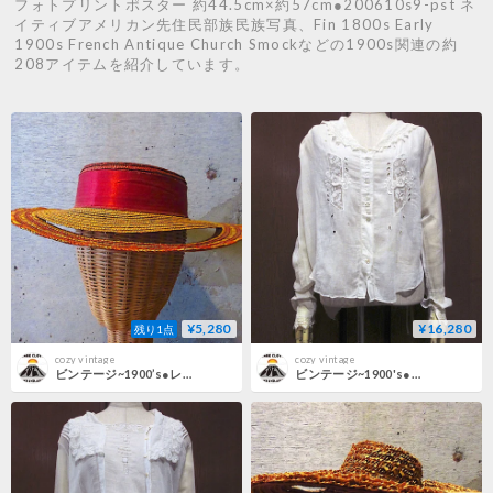
フォトプリントポスター 約44.5cm×約57cm●200610s9-pst ネ
イティブアメリカン先住民部族民族写真、Fin 1800s Early
1900s French Antique Church Smockなどの1900s関連の約
208アイテムを紹介しています。
¥5,280
¥16,280
残り1点
cozy vintage
cozy vintage
ビンテージ~1900’s●レディースヴィクトリアンストローハット●260626d5-w-ht-strアンティーク古着1900s帽子衣装カンカン帽
ビンテージ~1900's●レディースシースルー刺繍レース付きコットン長袖ブラウス白●260626m3-w-lsshアンティークヴィクトリアン古着