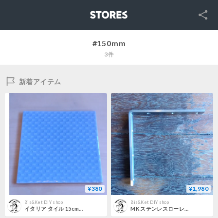
SNS
STORES
#150mm
3件
新着アイテム
¥380
¥1,980
Bis&Ket DIY shop
Bis&Ket DIY shop
イタリア タイル 15cm角 「ドット」
MK ステンレスローレル隅金 150mm