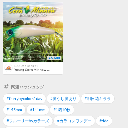
¥6,600
Dee Dee Designs
Young Corn Minnow 150mm 50g
関連ハッシュタグ
#flurrybycolors1day
#度なし度あり
#明日花キララ
#145mm
#141mm
#1箱10枚
#フルーリーbyカラーズ
#カラコンワンデー
#ddd