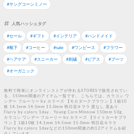
#ヤングコーンミノー
人気ハッシュタグ
#セール
#ギフト
#インテリア
#ハンドメイド
#靴下
#コーヒー
#sale
#ワンピース
#フラワー
#ヘアケア
#スニーカー
#刺繍
#ピアス
#ブーツ
#オーガニック
無料で簡単にオンラインストアが作れるSTORESで販売されてい
る、150mm関連のアイテム一覧です。 こちらでは、カラコン ワ
ンデー フルーリー by カラーズ 【モカダークブラウン 】1箱10
枚 14.1mm 14.5mm 15.0mm 明日花キララ 度なし 度あり
Flurry by colors 1day、Young Corn Minnow 150mm 50g、
カラコン ワンデー フルーリー by カラーズ 【ライトカーキブラ
ウン 】1箱10枚 14.1mm 14.5mm 15.0mm 明日花キララ
Flurry by colors 1dayなどの150mm関連の約12アイテムを紹
介しています。