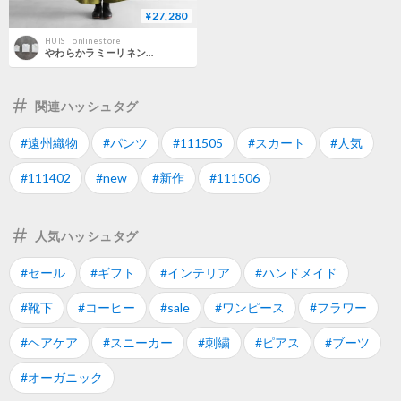
¥27,280
HUIS onlinestore
やわらかラミーリネンスカートパンツ（萌黄色）【ユニセックス】505
関連ハッシュタグ
#遠州織物
#パンツ
#111505
#スカート
#人気
#111402
#new
#新作
#111506
人気ハッシュタグ
#セール
#ギフト
#インテリア
#ハンドメイド
#靴下
#コーヒー
#sale
#ワンピース
#フラワー
#ヘアケア
#スニーカー
#刺繍
#ピアス
#ブーツ
#オーガニック