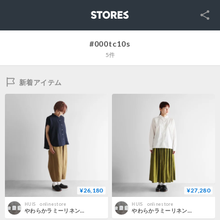
SNS
STORES
#000tc10s
5件
新着アイテム
¥26,180
¥27,280
HUIS onlinestore
HUIS onlinestore
やわらかラミーリネンバルーンパンツ（アースブラウン）【ユニセックス】506
やわらかラミーリネンロングスカート（萌黄色）【レディス】U402