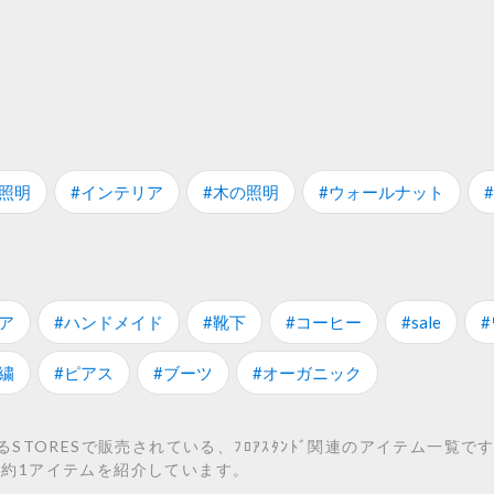
照明
#インテリア
#木の照明
#ウォールナット
#
ア
#ハンドメイド
#靴下
#コーヒー
#sale
繍
#ピアス
#ブーツ
#オーガニック
TORESで販売されている、ﾌﾛｱｽﾀﾝﾄﾞ関連のアイテム一覧です
連の約1アイテムを紹介しています。