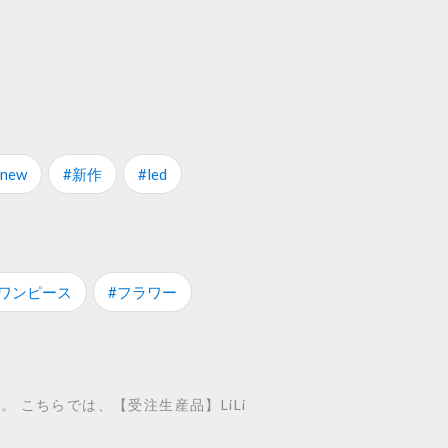
new
#新作
#led
#ワンピース
#フラワー
。 こちらでは、【受注生産品】LiLi