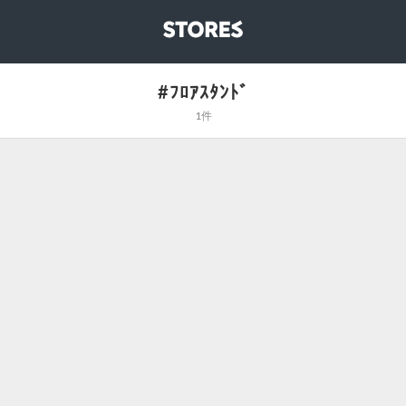
STORES
#ﾌﾛｱｽﾀﾝﾄﾞ
1件