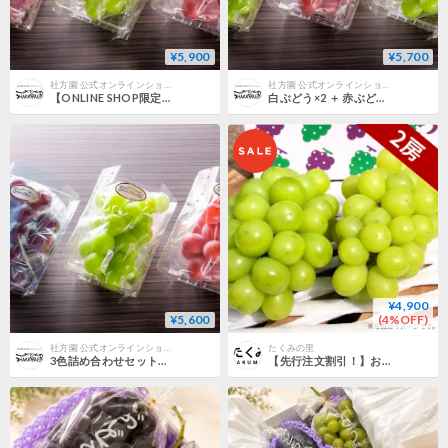
¥5,900
¥5,700
社方園 公式オンラインショップ
社方園 公式オンラインショップ
【ONLINE SHOP限定】赤ぶどう×2 ＋ 白ぶどう×1の3房セット（各300g Over）
白ぶどう×2 ＋ 赤ぶどう×1の3房セット（各300g Over）
¥4,900
¥5,600
(4%OFF)
社方園 公式オンラインショップ
たくみの里
3色詰め合わせセット（各300g Over）
【先行注文割引！】お買い得シャインマスカット2房