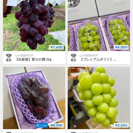
¥7,600
¥6,000
山中農園SHOP
山中農園SHOP
【化粧箱】富士の輝 2kg
【プレミアムギフト】シャインマスカット 2房｜数量限定
¥4,500
¥3,200
残り3点