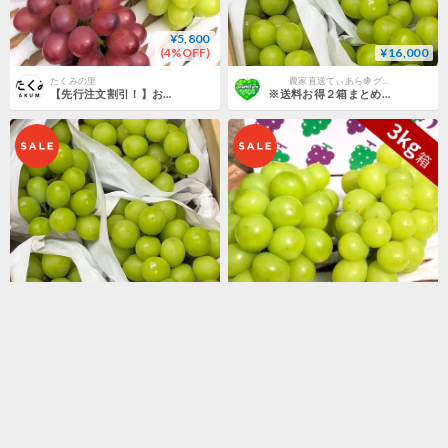
¥5,800
(4%OFF)
¥16,000
たくみの里
農家直送てぃあら🍇グレープファーム
【先行注文割引！】お買い得シャインミックス2kg箱
※送料お得２箱まとめ買い贈り物に最適♫フルーツ王国 山梨県産 農家直送朝採りシャインマスカット１箱2K g以上❗️
¥9,550
¥8,000
(4%OFF)
農家直送てぃあら🍇グレープファーム
たくみの里
☆当店1番人気☆贈り物＆お土産に最適♫フルーツ王国 山梨県産 農家直送朝採りシャインマスカット１箱2K g以上❗️
【先行注文割引！】お買い得シャインマスカット3kg箱