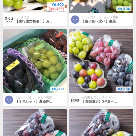
¥6,800
(3%OFF)
¥4,400
たくみの里
くだものびより さとう農園
【先行注文割引！】お買い得シャインマスカット2kg箱
【親子食べ比べ】農薬削減シャインマスカット＆マスカサーティーン（2～3房入り）
¥5,600
¥3,980
くだものびより さとう農園
社方園 公式オンラインショップ
【３色セット】農薬削減シャインマスカット＆赤ぶどう＆黒ぶどう（3房入り）
【直売限定】3色食べ比べ 切り落としセット（約1kg）