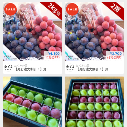
¥4,800
¥3,700
(4%OFF)
(6%OFF)
たくみの里
たくみの里
【先行注文割引！】お買い得大粒ぶどう２kg箱
【先行注文割引！】お買い得大粒ぶどう２房箱