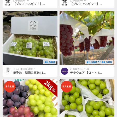
山中農園SHOP
山中農園SHOP
【プレミアムギフト】富士の輝 1房｜数量限定
【プレミアムギフト】シャインマスカット 1房｜数量限定
¥8,000
¥2,500 〜 ¥4,500
まちだ果樹園STORE
石原観光ぶどう園
※予約 朝摘み直送‼︎1.8〜2kgシャインマスカット（検査格付け員による秀品）送料込み クール便発送
デラウェア 【２～４ｋｇ】