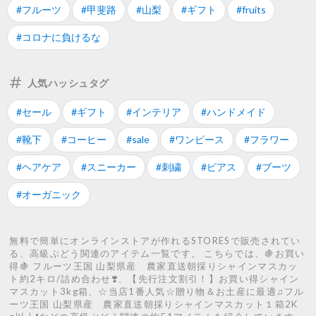
#フルーツ
#甲斐路
#山梨
#ギフト
#fruits
#コロナに負けるな
人気ハッシュタグ
#セール
#ギフト
#インテリア
#ハンドメイド
#靴下
#コーヒー
#sale
#ワンピース
#フラワー
#ヘアケア
#スニーカー
#刺繍
#ピアス
#ブーツ
#オーガニック
無料で簡単にオンラインストアが作れるSTORESで販売されてい
る、高級ぶどう関連のアイテム一覧です。 こちらでは、🍇お買い
得🍇 フルーツ王国 山梨県産 農家直送朝採りシャインマスカッ
ト約2キロ/詰め合わせ❣️、【先行注文割引！】お買い得シャイン
マスカット3kg箱、☆当店1番人気☆贈り物＆お土産に最適♫フル
ーツ王国 山梨県産 農家直送朝採りシャインマスカット１箱2K