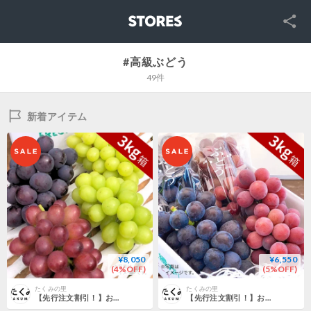
SNS
STORES
#高級ぶどう
49件
新着アイテム
¥8,050
¥6,550
(4%OFF)
(5%OFF)
たくみの里
たくみの里
【先行注文割引！】お買い得シャインミックス3kg箱
【先行注文割引！】お買い得大粒ぶどう３kg箱