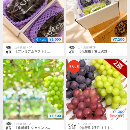
¥8,000
¥7,200
残り1点
山中農園SHOP
山中農園SHOP
【プレミアムギフト】富士の輝 2房｜数量限定
【化粧箱】富士の輝・シャインマスカット 2kg
¥4,300
¥5,500
(5%OFF)
山中農園SHOP
たくみの里
【化粧箱】シャインマスカット 2kg
【先行注文割引！】お買い得シャインミックス2房箱