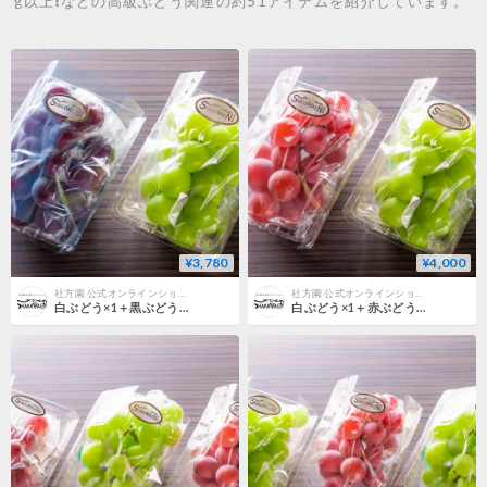
g以上❗️などの高級ぶどう関連の約51アイテムを紹介しています。
¥3,780
¥4,000
社方園 公式オンラインショップ
社方園 公式オンラインショップ
白ぶどう×1＋黒ぶどう×1の2房セット（各300g Over）
白ぶどう×1＋赤ぶどう×1の2房セット（各300g Over）