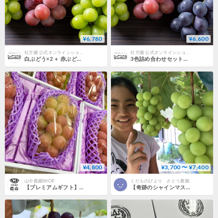
¥6,780
¥6,600
社方園 公式オンラインショップ
社方園 公式オンラインショップ
白ぶどう×2 ＋ 赤ぶどう×1の3房セット（各400g Over）
3色詰め合わせセット（各400g Over）
¥4,800
¥3,700 〜 ¥7,400
山中農園SHOP
くだものびより さとう農園
【プレミアムギフト】ゴルビー 2房｜数量限定
【奇跡のシャインマスカット】殺虫剤・殺菌剤一切不使用栽培！