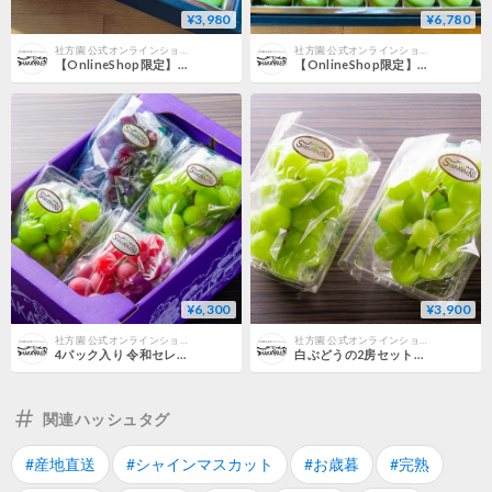
¥3,980
¥6,780
社方園 公式オンラインショップ
社方園 公式オンラインショップ
【OnlineShop限定】Yamaga Jewel 18
【OnlineShop限定】Yamaga Jewel 36
¥6,300
¥3,900
社方園 公式オンラインショップ
社方園 公式オンラインショップ
4パック入り 令和セレクト（各300g Over）
白ぶどうの2房セット（各300g Over）
関連ハッシュタグ
#産地直送
#シャインマスカット
#お歳暮
#完熟