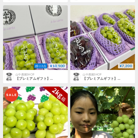
¥10,500
¥7,200
残り2点
山中農園SHOP
山中農園SHOP
【プレミアムギフト】シャインマスカット 2房×2セット｜数量限定
【プレミアムギフト】シャインマスカット＋富士の輝 2房｜数量限定