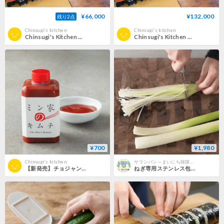
¥66,000
¥132,000
残り2点
Chinsugi‘s kitchen
Chinsugi‘s kitchen
Chinsugi's Kitchen ソウル留学 ＜全州日帰りツアープラン＞
Chinsugi's Kitchen ソウル留学 ＜２日間プラン＞
¥700
¥1,980
Chinsugi‘s kitchen
サランバン～まいにち韓国気分～
【新発売】チョジャン（税込5,000円以上送料無料）
ねぎ専用ステンレス包丁