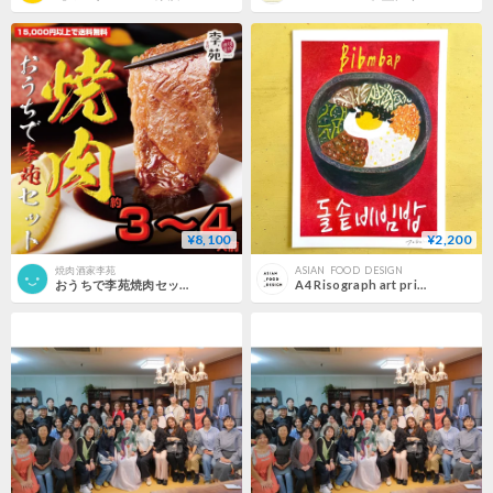
¥8,100
¥2,200
焼肉酒家李苑
ASIAN_FOOD_DESIGN
おうちで李苑焼肉セット（３〜４人前）【15,000円以上のご注文で送料無料】
A4 Risograph art print --- Bibmbap