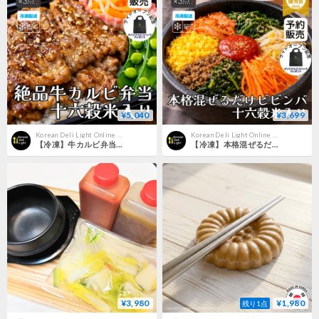
¥5,040
¥3,699
Korean Deli Light Online Shop
Korean Deli Light Online Shop
【冷凍】牛カルビ弁当(1人前×3点セット)
【冷凍】本格混ぜるだけビビンバ(1人前×3点セット)
¥3,980
¥1,980
残り1点