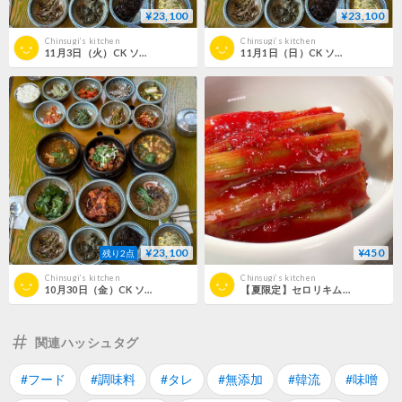
¥23,100
¥23,100
Chinsugi‘s kitchen
Chinsugi‘s kitchen
11月3日（火）CK ソウルツアー（カジュアル）
11月1日（日）CK ソウルツアー（カジュアル）
¥23,100
¥450
残り2点
Chinsugi‘s kitchen
Chinsugi‘s kitchen
10月30日（金）CK ソウルツアー（カジュアル）
【夏限定】セロリキムチ（税込5,000円以上送料無料）
関連ハッシュタグ
#フード
#調味料
#タレ
#無添加
#韓流
#味噌