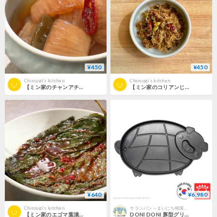
¥450
¥450
Chinsugi‘s kitchen
Chinsugi‘s kitchen
【ミン家のチャンアチ(玉ねぎ酢醤油漬)】（税込5,000円以上送料無料）
【ミン家のコリアンじゃこ炒め】（税込5,000円以上送料無料）
¥640
¥6,980
Chinsugi‘s kitchen
サランバン～まいにち韓国気分～
【ミン家のエゴマ葉漬け】（税込5,000円以上送料無料）
DONI DONI 豚型グリルパン（ガス火専用）