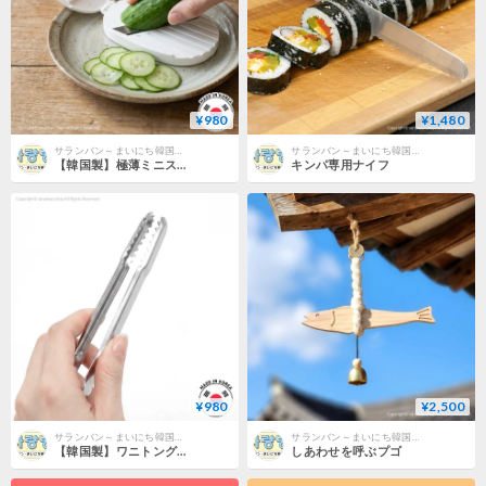
¥980
¥1,480
サランバン～まいにち韓国気分～
サランバン～まいにち韓国気分～
【韓国製】極薄ミニスライサー
キンパ専用ナイフ
¥980
¥2,500
サランバン～まいにち韓国気分～
サランバン～まいにち韓国気分～
【韓国製】ワニトングmini
しあわせを呼ぶプゴ