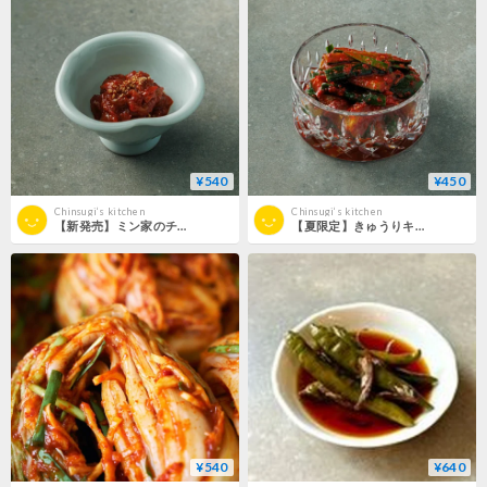
¥540
¥450
Chinsugi‘s kitchen
Chinsugi‘s kitchen
【新発売】ミン家のチャンジャ（税込5,000円以上送料無料）
【夏限定】きゅうりキムチ（税込5,000円以上送料無料）
¥540
¥640