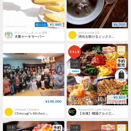
¥1,880
¥6,500
残り2点
サランバン～まいにち韓国気分～
atelier asha 211
木製ケーキサーバー
消化を助けるミックススパイス“トリカトゥ”づくりと、アーユルヴェーダ浄化のお話し+参鶏湯お食事会
¥3,820
¥198,000
(12%OFF)
Chinsugi‘s kitchen
Korean Deli Light Online Shop
Chinsugi's Kitchen ソウル留学 ＜３日間プラン＞
【冷凍】韓国グルメ三銃士セット(1人前×3点セット)※チーズタッカルビ,ビビンバ,牛カルビ