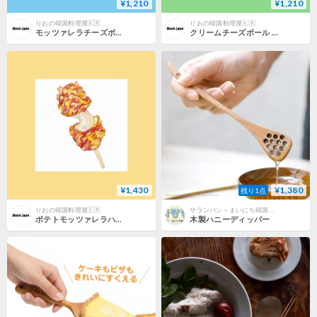
¥1,210
¥1,210
りおの韓国料理屋🇰🇷
りおの韓国料理屋🇰🇷
モッツァレラチーズボール 5個入り
クリームチーズボール 5個入り
¥1,430
¥1,380
残り1点
りおの韓国料理屋🇰🇷
サランバン～まいにち韓国気分～
ポテトモッツァレラハットグ 2本入り
木製ハニーディッパー