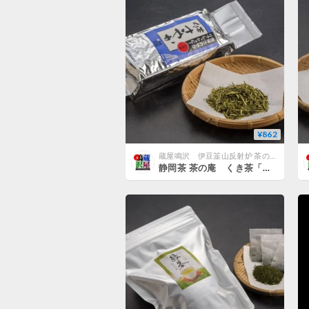
¥862
蔵屋鳴沢 伊豆韮山反射炉 茶の庵公式ネットショップ
静岡茶 茶の庵 くき茶「さやか」 200g袋