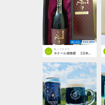
¥11,000
残り2点
味ノマチダヤ
※クール便推奨 【日本酒】正雪 純米大吟醸 プレミアム 斗瓶取り