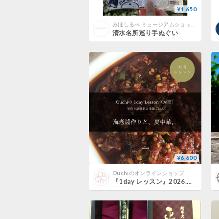
¥1,650
みほしるべ ミュージアムショップ
清水名所巡り手ぬぐい
¥6,600
Ouchiのオンラインショップ
『1day レッスン』2026.7月開催 海老醬作りと、夏中華。