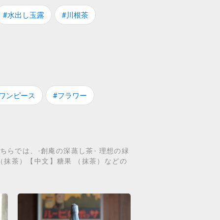
#水出し玉露
#川根茶
#ワンピース
#フラワー
ちらでは、-創庵の深蒸し茶- 理想の緑
（抹茶）【中文】糖果 （抹茶）などの