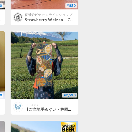
0
¥850
反射炉ビヤ オンラインショップ
 350ml缶
Strawberry Weizen – Golden Berry 350ml缶
0
¥2,530
minigara
【ご当地手ぬぐい・静岡柄】世界一細かい!? 漆黒の出汁に浮かび上がる「富士と茶畑」の品格