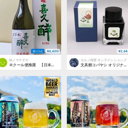
¥4,400
¥2,64
残り2点
味ノマチダヤ
ヨルノ雑貨 オンラインショップ
※クール便推奨 【日本酒】喜久酔 純米吟醸 松下米50
文具館コバヤシ オリジナル しぞーかインク しずおかちゃ／いちご／たつのおとしご／めんだこ