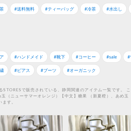
茶
#送料無料
#ティーバッグ
#冷茶
#水出し
ア
#ハンドメイド
#靴下
#コーヒー
#sale
繍
#ピアス
#ブーツ
#オーガニック
STORESで販売されている、静岡関連のアイテム一覧です。 こ
め玉（ニューサマーオレンジ）【中文】糖果 （新夏橙）、あめ玉
います。