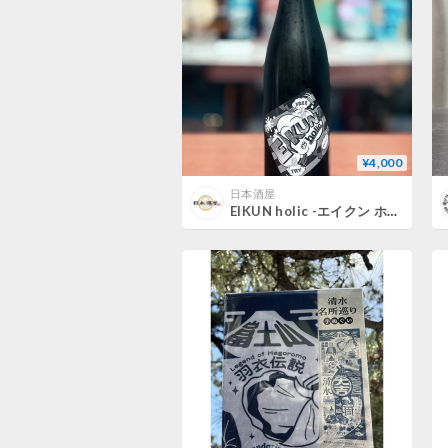
¥4,000
日本酒屋
EIKUN holic -エイクン ホリック- 生酒