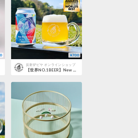
0
¥700
反射炉ビヤ オンラインショップ
【世界NO.1BEER】New World Kölsch 350ml缶