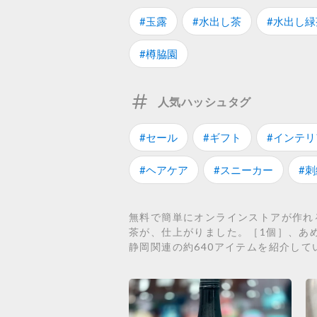
#玉露
#水出し茶
#水出し緑
#樽脇園
人気ハッシュタグ
#セール
#ギフト
#インテリ
#ヘアケア
#スニーカー
#刺
無料で簡単にオンラインストアが作れる
茶が、仕上がりました。［1個］、あ
静岡関連の約640アイテムを紹介して