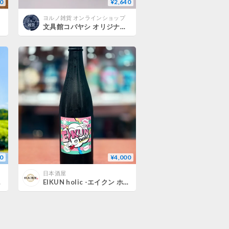
0
¥2,640
ヨルノ雑貨 オンラインショップ
文具館コバヤシ オリジナル しぞーかインク ちんあなご／だいおうぐそくむし／はしびろこう／さくら
0
¥4,000
日本酒屋
ml缶
EIKUN holic -エイクン ホリック-