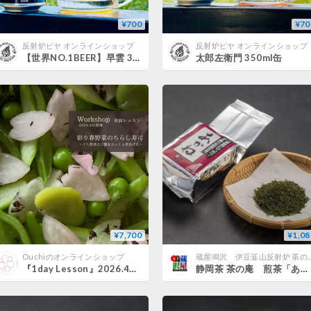
¥700
¥70
反射炉ビヤ オンラインショップ
反射炉ビヤ オンラインショップ
【世界NO.1BEER】早雲 350ml缶
太郎左衛門 350ml缶
¥7,700
¥1,08
Ouchiのオンラインショップ
蔵屋鳴沢 伊豆韮山反射炉 茶の
『1day Lesson』2026.4月開催 彩り春野菜のちらし寿司 〜干し野菜と干瓢をふっくら煮あげる〜
静岡茶 茶の庵 煎茶「あかね」 200g袋入り