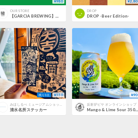
¥980
¥2,80
OUR STORE
DROP
【GARCIA BREWING】ぐるぐるめぐる
DROP -Beer Edition-
¥550
¥90
残り3点
みほしるべ ミュージアムショップ
反射炉ビヤ オンラインショップ
清水名所ステッカー
Mango & Lime Sour 350