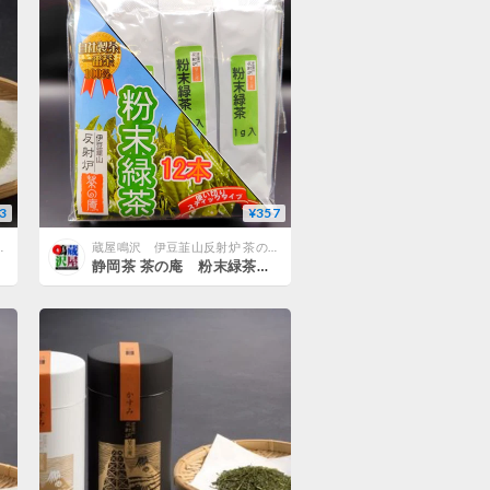
3
¥357
庵公式ネットショップ
蔵屋鳴沢 伊豆韮山反射炉 茶の庵公式ネットショップ
静岡茶 茶の庵 粉末緑茶スティック 1g×12本入り