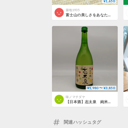
¥1,650
築地1935
富士山の美しさをあなたの胸元に
¥1,980 〜 ¥3,850
味ノマチダヤ
【日本酒】志太泉 純米吟醸 夏酒
関連ハッシュタグ