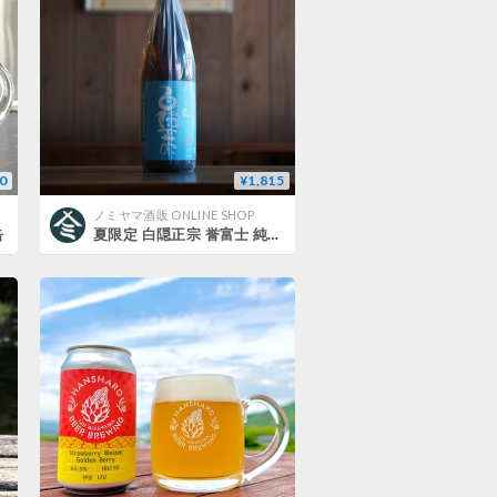
0
¥1,815
ノミヤマ酒販 ONLINE SHOP
缶
夏限定 白隠正宗 誉富士 純米酒 720ml