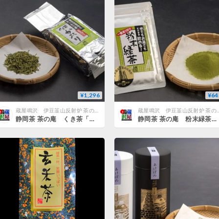
¥1,296
¥64
蔵屋鳴沢 伊豆韮山反射炉 茶の庵公式ネットショップ
蔵屋鳴沢 伊豆韮山反射炉 茶の
静岡茶 茶の庵 くき茶「かおり」 200g袋入り
静岡茶 茶の庵 粉末緑茶 40g入り