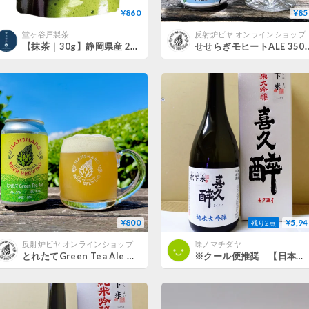
¥860
¥85
堂ヶ谷戸製茶
反射炉ビヤ オンラインショップ
【抹茶｜30g】静岡県産 2026年
せせらぎモヒートALE
¥800
¥5,94
残り2点
反射炉ビヤ オンラインショップ
味ノマチダヤ
とれたてGreen Tea Ale 350ml缶
※クール便推奨 【日本酒】喜久酔 純米大吟醸 松下米40