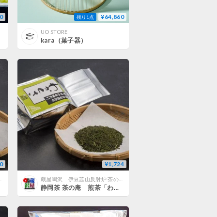
0
¥64,860
残り1点
UO STORE
kara（菓子器）
0
¥1,724
庵公式ネットショップ
蔵屋鳴沢 伊豆韮山反射炉 茶の庵公式ネットショップ
静岡茶 茶の庵 煎茶「わかくさ」 200g袋入り