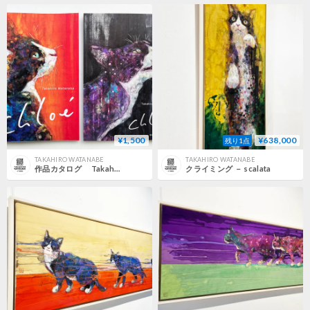
¥1,500
¥638,000
残り1点
TAKAHIRO WATANABE
TAKAHIRO WATANABE
作品カタログ Takahiro Watanabe Chloé
クライミング － scalata