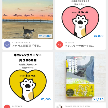
¥10,000
¥5,000
Art Dream Awaji
nekoharu.
アクリル画原画「実家暮らしの野良猫」額付き
マンスリーサポート5000【毎月5000円寄付】
¥5,000
¥1,210
nekoharu.
necoya books web store