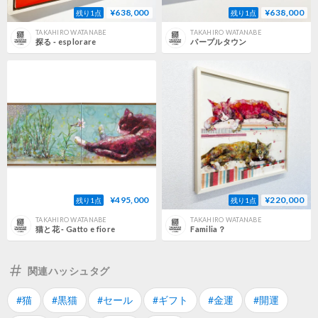
¥638,000
¥638,000
残り1点
残り1点
TAKAHIRO WATANABE
TAKAHIRO WATANABE
探る ‐ esplorare
パープルタウン
¥495,000
¥220,000
残り1点
残り1点
TAKAHIRO WATANABE
TAKAHIRO WATANABE
猫と花 ‐ Gatto e fiore
Familia？
関連ハッシュタグ
#猫
#黒猫
#セール
#ギフト
#金運
#開運