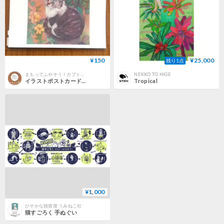
¥150
¥25,000
残り1点
まもってふやそう！カブトガニ
NEKKO TO HIGE
イラストポストカード_猫「I found it」
Tropical
¥1,000
ひそかな雑貨屋 うみねこ社
猫すごろく 手ぬぐい