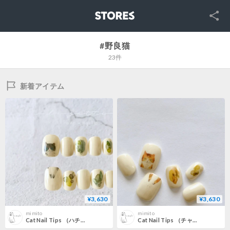
SNS
STORES
#野良猫
23件
新着アイテム
¥3,630
¥3,630
mimito
mimito
Cat Nail Tips （ハチワレグレー）
Cat Nail Tips （チャシロ）