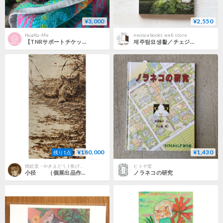
¥3,000
¥2,550
HugKu-Me
necoya books web store
【TNRサポートチケット】
제주탐묘생활／チェジュタムミョ生活
¥180,000
¥1,430
残り1点
焼絵堂・やきえどう | 焦げ色の濃淡で描いた絵画の販売
ヒトヤ堂
小径 （個展出品作：No.16）
ノラネコの研究