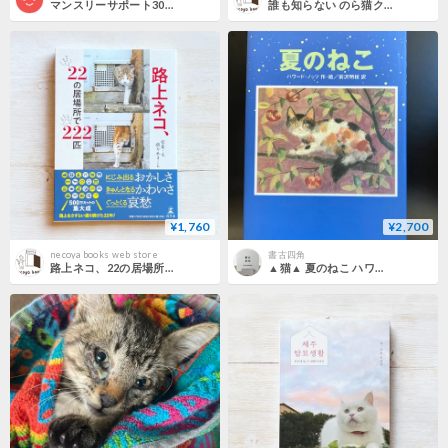
マンスリーサポート3000【毎月3,000円ずつ寄付】
誰も知らない のら猫クロの小さな一生
¥1,760
¥2,700
necoya books web store
書古四角
路上ネコ、22の居場所で222匹
▲猫▲ 夏のねこ ハワード・ノッツ