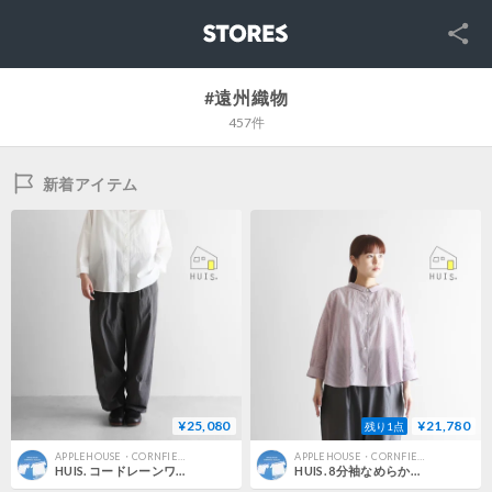
SNS
STORES
#遠州織物
457件
新着アイテム
¥25,080
¥21,780
残り1点
APPLEHOUSE・CORNFIELD SHIMADA
APPLEHOUSE・CORNFIELD SHIMADA
HUIS. コードレーンワイドパンツ（スミクロ）【ユニセックス】504
HUIS. 8分袖なめらかコットンワイドブラウス（エンジストライプ）U108