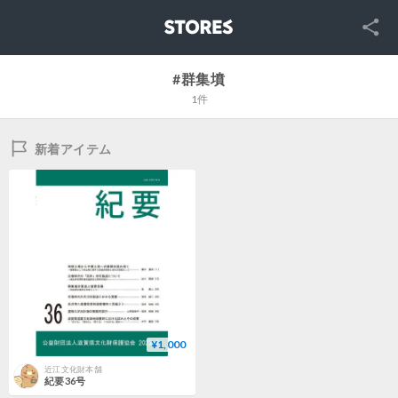
SNS
STORES
#群集墳
1件
新着アイテム
¥1,000
近江文化財本舗
紀要36号