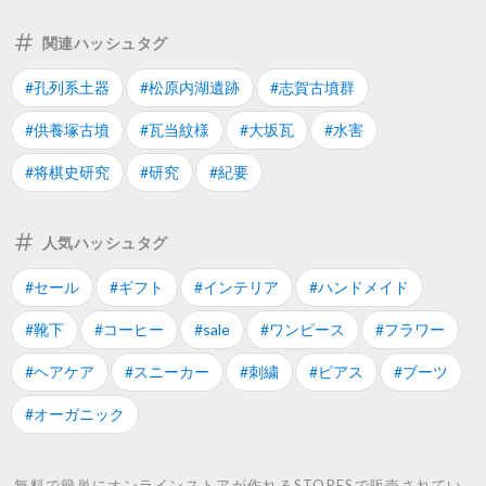
関連ハッシュタグ
#孔列系土器
#松原内湖遺跡
#志賀古墳群
#供養塚古墳
#瓦当紋様
#大坂瓦
#水害
#将棋史研究
#研究
#紀要
人気ハッシュタグ
#セール
#ギフト
#インテリア
#ハンドメイド
#靴下
#コーヒー
#sale
#ワンピース
#フラワー
#ヘアケア
#スニーカー
#刺繍
#ピアス
#ブーツ
#オーガニック
無料で簡単にオンラインストアが作れるSTORESで販売されてい