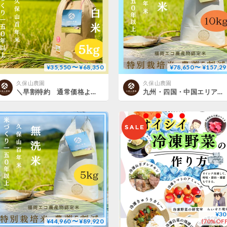
¥35,550 〜 ¥68,350
¥78,650 〜 ¥157,29
久保山農園
久保山農園
＼早割特約 通常価格より最大8％OFF／関東・関西エリア 【白米５kg定期便 送料込み】令和８年産新米 １２回コース／６回コース【特別栽培米】農薬５割減
九州・四国・中国エリア【無洗米１０kg定期便 送料込み】令和8年産新米 １２回コース/６回コース【特別栽培米】農薬５割減
¥30
¥44,960 〜 ¥89,920
(70%OFF