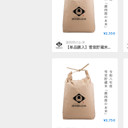
¥2,550
源四郎のお米
【単品購入】雪室貯蔵米「源四郎のお米」（新米3kg）
¥3,750