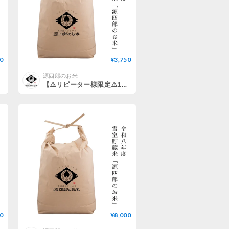
0
¥3,750
源四郎のお米
【⚠️リピーター様限定⚠️1ヶ月に1回／サブスク】雪室貯蔵米「源四郎のお米」（新米5kg）
0
¥8,000