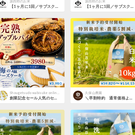
源四郎のお米
源四郎のお米
【1ヶ月に1回／サブスク】雪室貯蔵米「源四郎のお米」（新米10kg）
【1ヶ月に1回／サブスク】雪室貯蔵米「源四郎のお米」（新米5kg）
¥3,980
¥59,820 〜 ¥114,15
Shougetsudo wabisuke online shop
久保山農園
創業記念セール人気のセットを冷凍便でお届け！
＼早割特約 通常価格より最大8％OFF／九州・四国・中国エリア【白米１０kg定期便 送料込み】令和８年産新米 １２回コース／６回コース【特別栽培米】農薬５割減