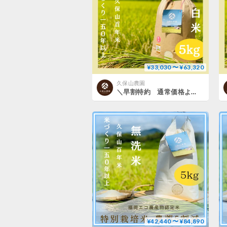
¥33,030 〜 ¥63,320
久保山農園
＼早割特約 通常価格より最大8％OFF／九州・四国・中国エリア【白米５kg定期便 送料込み】令和８年産新米 １２回コース／６回コース【特別栽培米】農薬５割減
¥42,440 〜 ¥84,890