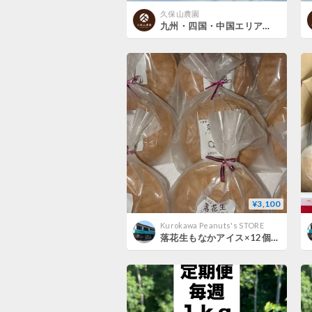
久保山農園
九州・四国・中国エリア【無洗米５kg定期便 送料込み】令和８年産新米 １２回コース／６回コース【特別栽培米】農薬５割減
¥3,100
Kurokawa Peanuts's STORE
落花生もなかアイス×12個入セット箱入り(A～Cタイプで選んでください)