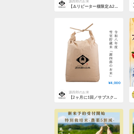
源四郎のお米
【⚠️リピーター様限定⚠️2ヶ月に1回／サブスク】雪室貯蔵米「源四郎のお米」（新米5kg）
¥4,000
源四郎のお米
【2ヶ月に1回／サブスク】雪室貯蔵米「源四郎のお米」（新米5kg）