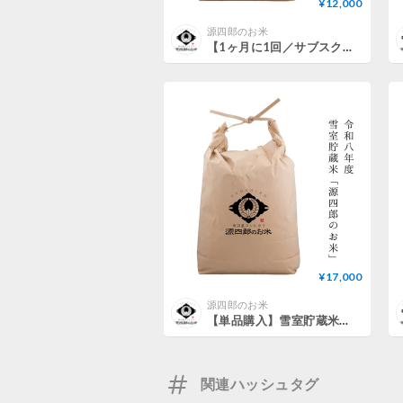
¥12,000
源四郎のお米
【1ヶ月に1回／サブスク】雪室貯蔵米「源四郎のお米」（新米15kg）
¥17,000
源四郎のお米
【単品購入】雪室貯蔵米「源四郎のお米」（新米20kg）
関連ハッシュタグ