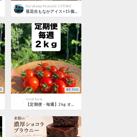
Kurokawa Peanuts's STORE
落花生もなかアイス×15個入セット箱入り(A～Cタイプで選んでください)
0
¥3,500
rural farm
【定期便・毎週】2kg オーガニックミニトマト（ほれまる）