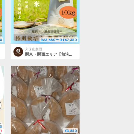
0
¥83,680 〜 ¥167,360
久保山農園
関東・関西エリア【無洗米１０kg定期便 送料込み】令和８年産新米 １２回コース／６回コース【特別栽培米】農薬５割減
0
)
¥3,850