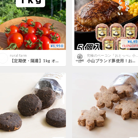
¥4,95
¥1,950
(10%OFF
rural farm
究極のベーコン『おとっぺ』小山自慢（
【定期便・隔週】1kg オーガニックミニトマト（ほれまる）
小山ブランド豚使用！おとっぺ合挽きハンバーグ【５個入り】