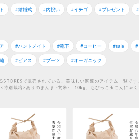
ト
#結婚式
#内祝い
#イチゴ
#プレゼント
ア
#ハンドメイド
#靴下
#コーヒー
#sale
繍
#ピアス
#ブーツ
#オーガニック
STORESで販売されている、美味しい関連のアイテム一覧です
新米<特別栽培>ありのまんま -玄米- 10kg、ちびっこ玉こんに