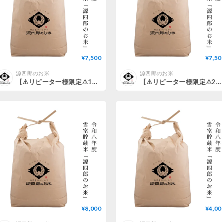
¥7,500
¥7,50
源四郎のお米
源四郎のお米
【⚠️リピーター様限定⚠️1ヶ月に1回／サブスク】雪室貯蔵米「源四郎のお米」（新米10kg）
【⚠️リピーター様限定⚠️2ヶ月に1回／サブスク】雪室貯蔵米「源四郎のお米」（新米10kg）
¥8,000
¥4,00