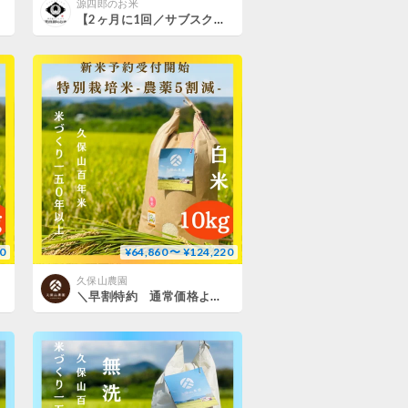
源四郎のお米
【2ヶ月に1回／サブスク】雪室貯蔵米「源四郎のお米」（新米10kg）
0
¥64,860 〜 ¥124,220
久保山農園
＼早割特約 通常価格より最大8％OFF／関東・関西エリア 【白米１０kg定期便 送料込み】令和８年産新米 １２回コース／６回コース【特別栽培米】農薬５割減