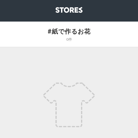
STORES
#紙で作るお花
0件