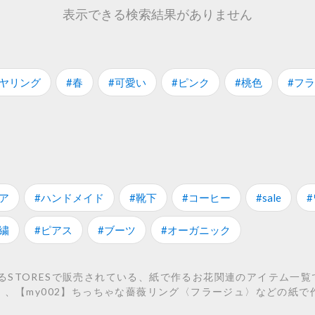
表示できる検索結果がありません
イヤリング
#春
#可愛い
#ピンク
#桃色
#フ
ア
#ハンドメイド
#靴下
#コーヒー
#sale
繍
#ピアス
#ブーツ
#オーガニック
STORESで販売されている、紙で作るお花関連のアイテム一覧で
〉、【my002】ちっちゃな薔薇リング〈フラージュ〉などの紙