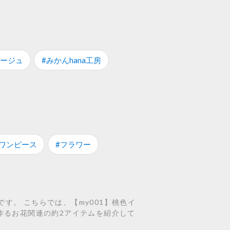
ラージュ
#みかんhana工房
#ワンピース
#フラワー
す。 こちらでは、【my001】桃色イ
で作るお花関連の約2アイテムを紹介して