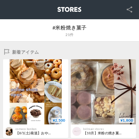
SNS
STORES
#米粉焼き菓子
21件
新着アイテム
¥2,500
¥1,800
comeco bonbon
bélniair.stores
【8/1(土)発送】おやつ便
【10月】米粉の焼き菓子便