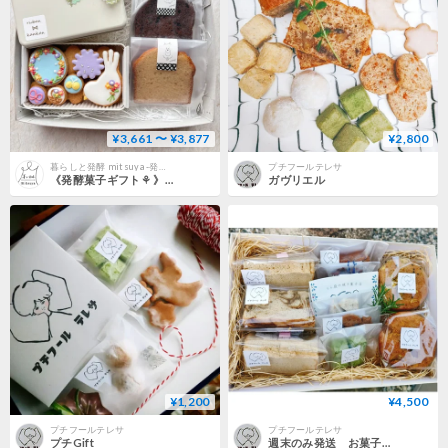
¥3,661 〜 ¥3,877
¥2,800
暮らしと発酵 mitsuya -発酵菓子専門店-
プチフールテレサ
《発酵菓子ギフト⚘ 》お好きなクッキー缶&パウンド2種詰合せ
ガヴリエル
¥1,200
¥4,500
プチフールテレサ
プチフールテレサ
プチGift
週末のみ発送 お菓子セット