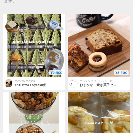
ます。
¥2,500
¥3,500
comeco bonbon
グルテンフリーヘルシー野菜スイーツショップ和ん
christmas oyatsu便
おまかせ！焼き菓子セット