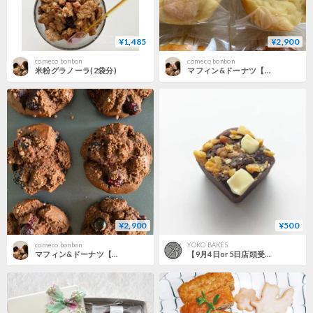
¥1,485
¥2,900
comeco bonbon
comeco bonbon
米粉グラノーラ(2袋分)
マフィン&ドーナツ【Ｂセット～スタンダードマフィン】
¥2,900
¥500
comeco bonbon
YOKO BAKES
マフィン&ドーナツ【Ａセット～旬のマフィン】
【9月4日or5日店頭受け取り品】ブラウニー【個包装】