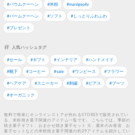
#バウムクーヘン
#米粉
#manigepily
#バームクーヘン
#ソフト
#しっとりふわふわ
#プレゼント
人気ハッシュタグ
#セール
#ギフト
#インテリア
#ハンドメイド
#靴下
#コーヒー
#sale
#ワンピース
#フラワー
#ヘアケア
#スニーカー
#刺繍
#ピアス
#ブーツ
#オーガニック
無料で簡単にオンラインストアが作れるSTORESで販売されてい
る、米粉焼き菓子関連のアイテム一覧です。 こちらでは、季節の
焼き菓子ギフト、おまかせ焼き菓子セット 大、週末のみ発送 お
菓子セットなどの米粉焼き菓子関連の約29アイテムを紹介してい