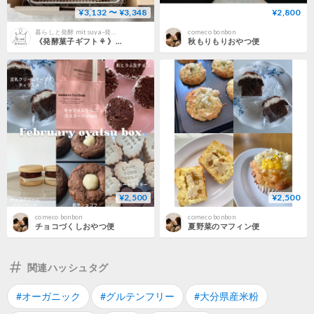
¥3,132 〜 ¥3,348
¥2,800
暮らしと発酵 mitsuya -発酵菓子専門店-
comeco bonbon
《発酵菓子ギフト⚘ 》“お好きな”クッキー缶&発酵コーヒー2袋
秋もりもりおやつ便
¥2,500
¥2,500
comeco bonbon
comeco bonbon
チョコづくしおやつ便
夏野菜のマフィン便
関連ハッシュタグ
#オーガニック
#グルテンフリー
#大分県産米粉