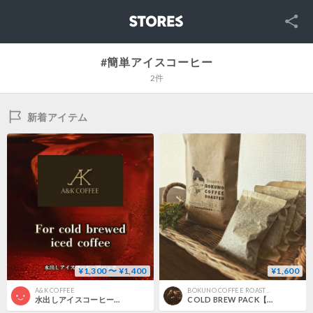
SNS
STORES
#簡単アイスコーヒー
2件
新着アイテム
¥1,300 〜 ¥1,400
¥1,600
A&K COFFEE
BOKUNO COFFEE ROASTER
水出しアイスコーヒー用パック(2パック入り)
COLD BREW PACK【夏空ブレンド】