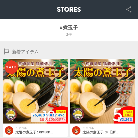
SNS
STORES
#煮玉子
2件
新着アイテム
¥6,480 〜 ¥17,496
(最大10%OFF)
¥3,240
ミヤコネ
ミヤコネ
太陽の煮玉子 10P/30P【新発売記念！送料弊社負担！】
太陽の煮玉子 5P【新発売記念！送料 500円】