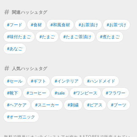
関連ハッシュタグ
#フード
#食材
#和風食材
#お茶漬け
#お茶づけ
#味付たまご
#たまご
#たまご茶漬け
#煮たまご
#あなご
人気ハッシュタグ
#セール
#ギフト
#インテリア
#ハンドメイド
#靴下
#コーヒー
#sale
#ワンピース
#フラワー
#ヘアケア
#スニーカー
#刺繍
#ピアス
#ブーツ
#オーガニック
無料で簡単にオンラインストアが作れるSTORESで販売されてい