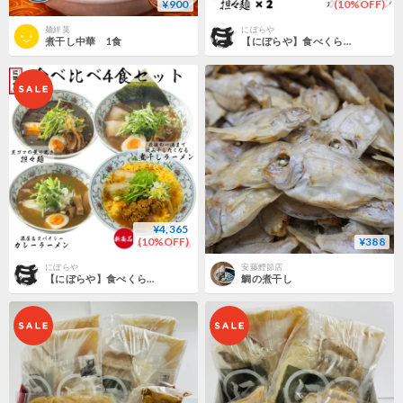
¥900
(10%OFF)
麺絆英
にぼらや
煮干し中華 1食
【にぼらや】食べくらべ６食セット
¥4,365
(10%OFF)
¥388
にぼらや
安藤鰹節店
【にぼらや】食べくらべ4食セット
鯛の煮干し