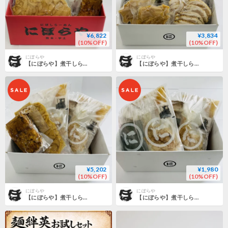
¥6,822
¥3,834
(10%OFF)
(10%OFF)
にぼらや
にぼらや
【にぼらや】煮干しらーめん４人前+ 焼豚チャーシュー350ｇ１本+味付きメンマ300ｇ
【にぼらや】煮干しらーめん２人前+焼豚チャーシュー6枚入り×２+メンマ７０ｇ×２
¥5,202
¥1,980
(10%OFF)
(10%OFF)
にぼらや
にぼらや
【にぼらや】煮干しらーめん2人前 + チャーシュー350ｇメンマ300ｇ
【にぼらや】煮干しらーめん 2人前