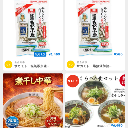
¥1,480
¥580
残り3点
名倉商事
名倉商事
サカモト 塩無添加健康たべる小魚 50g ×4袋セット
サカモト 塩無添加健康たべる小魚 50g
¥6,480