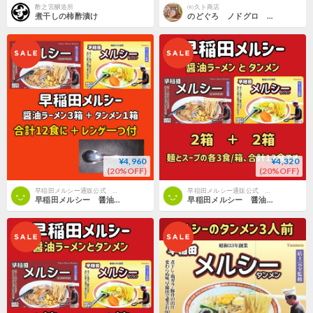
酢之宮醸造所
㈲久ト商店
煮干しの柿酢漬け
のどぐろ ノドグロ 煮干し 高級品 島根県産
¥4,960
¥4,320
(20%OFF)
(20%OFF)
早稲田メルシー通販公式 GENSHO
早稲田メルシー通販公式 GENSHO
早稲田メルシー 醤油ラーメン3箱とタンメン1箱、レンゲ1つ
早稲田メルシー 醤油ラーメンとタンメン各２箱