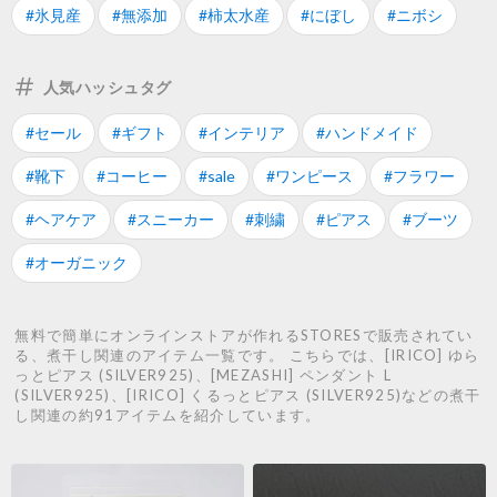
#氷見産
#無添加
#柿太水産
#にぼし
#ニボシ
人気ハッシュタグ
#セール
#ギフト
#インテリア
#ハンドメイド
#靴下
#コーヒー
#sale
#ワンピース
#フラワー
#ヘアケア
#スニーカー
#刺繍
#ピアス
#ブーツ
#オーガニック
無料で簡単にオンラインストアが作れるSTORESで販売されてい
る、煮干し関連のアイテム一覧です。 こちらでは、[IRICO] ゆら
っとピアス (SILVER925)、[MEZASHI] ペンダント L
(SILVER925)、[IRICO] くるっとピアス (SILVER925)などの煮干
し関連の約91アイテムを紹介しています。