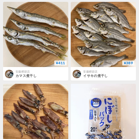
¥411
¥389
安藤鰹節店
安藤鰹節店
カマス煮干し
イサキの煮干し