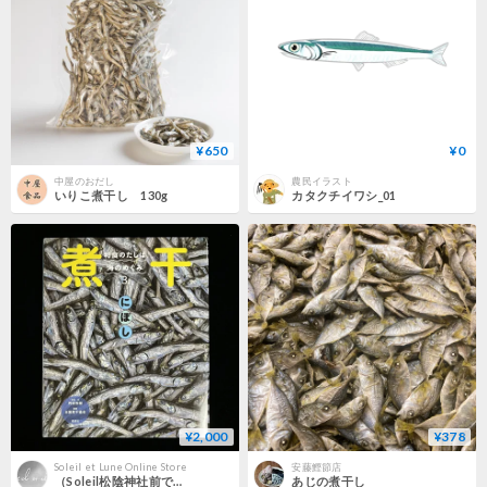
¥650
¥0
中屋のおだし
農民イラスト
いりこ煮干し 130g
カタクチイワシ_01
¥2,000
¥378
Soleil et Lune Online Store
安藤鰹節店
（Soleil松陰神社前で販売済）煮干
あじの煮干し