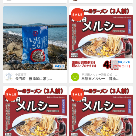
¥4,320
¥420
(20%OFF)
中原商店
早稲田メルシー通販公式 GENSHO
長門産 無添加にぼしいりこ 200ｇ【冷凍】
早稲田メルシー 醤油ラーメン（3食入） ４箱