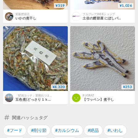
¥519
¥1,026
安藤鰹節店
プルプレアWEBショップ
いかの煮干し
土佐の鰹節屋 にぼしパック 昆布入り 200g 20袋入 カネヒコ森田 森田鰹節
¥4,320
¥253
「駅前ヨッテ」業務おつまみ珍味菓子即時発送！
RUGRAT
五色煮(どっさり１ｋｇパック)お菓子感覚の食べる小魚ミックス(水飴甘味付き)♪食べる雑魚カルシューム補給！食べる煮干しこれ
【ワッペン】煮干し
関連ハッシュタグ
#フード
#削り節
#カルシウム
#絶品
#いわし