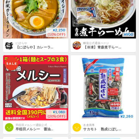
¥2,250
(10%OFF)
¥900
にぼらや
幡龍公式通販ページ
【にぼらや】カレーラーメン2人前
【冷凍】青森煮干らーめん
¥1,080
(20%OFF)
¥2,280
早稲田メルシー通販公式 GENSHO
名倉商事
早稲田メルシー 醤油ラーメン（3食入） １箱
サカモト 熟成にぼし 1kg 大容量（業務用）