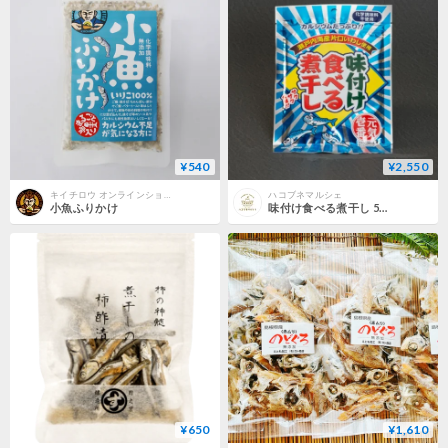
¥540
¥2,550
キイチロウ オンラインショップ
ハコブネマルシェ
小魚ふりかけ
味付け食べる煮干し 50g×10袋 【株式会社オカベ】
¥650
¥1,610