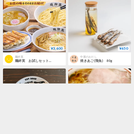
¥3,600
¥650
麺絆英
中屋のおだし
麺絆英 お試しセット計4食
焼きあご(飛魚) 80g
¥3,600
¥900