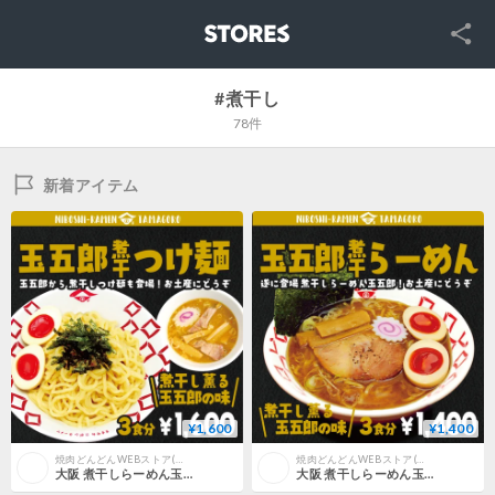
SNS
STORES
#煮干し
78件
新着アイテム
¥1,600
¥1,400
焼肉どんどんWEBストア(焼肉どん2通販/ネット販売/浪花乃台所/おうち焼肉)
焼肉どんどんWEBストア(焼肉どん2通販/ネット販売/浪花乃台所/おうち焼肉)
大阪 煮干しらーめん玉五郎 つけ麺３食セット
大阪 煮干しらーめん玉五郎 らーめん３食セット