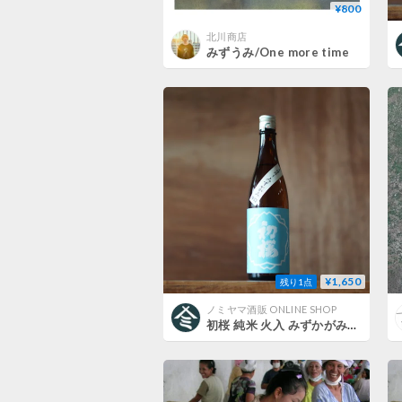
¥800
北川商店
みずうみ/One more time
¥1,650
残り1点
ノミヤマ酒販 ONLINE SHOP
初桜 純米 火入 みずかがみ 720ml