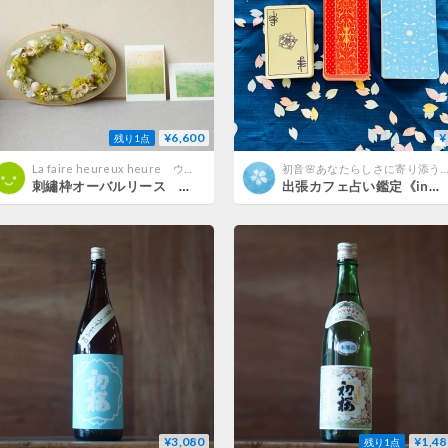
¥6,600
¥
残り1点
La faire heureux heure ウルーウール
初音🌸あなたらしさに寄り添う占
刺繡枠オーバルリース 若草色
出張カフェ占い鑑定《in滋賀》申込み方法はこちら！
¥3,080
¥1,48
残り1点