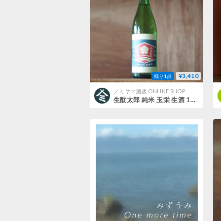
¥3,410
残り1点
ノミヤマ酒販 ONLINE SHOP
生酛太郎 純米 玉栄 生酒 1800ml