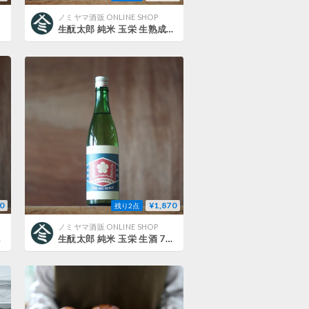
ノミヤマ酒販 ONLINE SHOP
生酛太郎 純米 玉栄 生熟成 720ml
0
¥1,870
残り2点
ノミヤマ酒販 ONLINE SHOP
00ml
生酛太郎 純米 玉栄 生酒 720ml