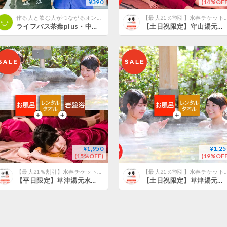
¥390
(14%OFF
作る人と飲む人がつながるオンラインお茶会
【最大21％割引】水春チケット・ク
ライフパス茶葉plus・中村農園・中村哲三さん（滋賀・甲賀） 土山緑茶「おくゆたか」かぶせ茶：2026年5月製茶
【土日祝限定】守山湯元水春 ピエリ守山 岩盤浴お得セット （入浴＋岩盤浴＋レンタルタオル） チケット
¥1,950
¥1,25
(15%OFF)
(19%OFF
【最大21％割引】水春チケット・クーポン＠滋賀
【最大21％割引】水春チケット・ク
【平日限定】草津湯元水春 岩盤浴お得セット （入浴＋岩盤浴＋レンタルタオル） チケット
【土日祝限定】草津湯元水春 レンタルタオルセット付ご入浴チケット