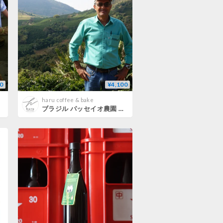
0
¥4,100
haru coffee & bake
ブラジル パッセイオ農園 イエローハニー パルプドナチュラル（中深煎り）400g