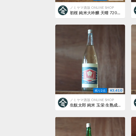
ノミヤマ酒販 ONLINE SHOP
初桜 純米大吟醸 天晴 720ml
¥3,410
残り2点
ノミヤマ酒販 ONLINE SHOP
生酛太郎 純米 玉栄 生熟成 1800ml