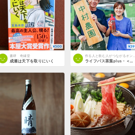
¥500
¥39
書肆 奇縁堂
作る人と飲む人がつながるオンラインお
成瀬は天下を取りにいく
ライフパス茶葉plus・＜初登場＞中村農園・中村哲三さん（滋賀・甲賀） 土山紅茶「香駿 夏摘み」：2025年7月製茶