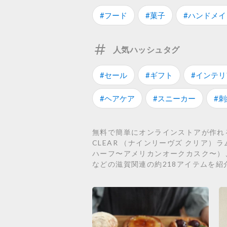
#フード
#菓子
#ハンドメイ
人気ハッシュタグ
#セール
#ギフト
#インテリ
#ヘアケア
#スニーカー
#刺
無料で簡単にオンラインストアが作れるS
CLEAR （ナインリーヴズ クリア）ラム、国
ハーフ〜アメリカンオークカスク〜）、【2本セッ
などの滋賀関連の約218アイテムを紹