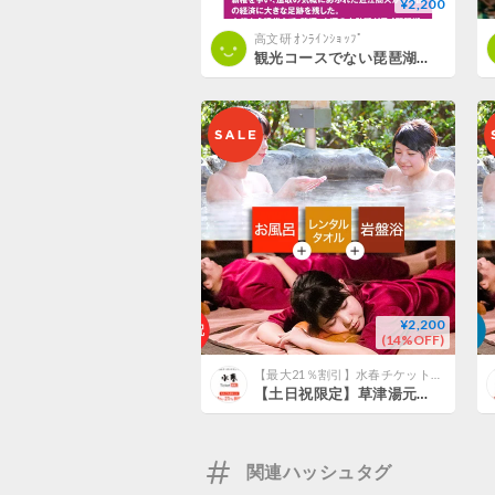
¥2,200
高文研 ｵﾝﾗｲﾝｼｮｯﾌﾟ
観光コースでない琵琶湖・滋賀
¥2,200
(14%OFF)
【最大21％割引】水春チケット・クーポン＠滋賀
【土日祝限定】草津湯元水春 岩盤浴お得セット （入浴＋岩盤浴＋レンタルタオル） チケット
関連ハッシュタグ