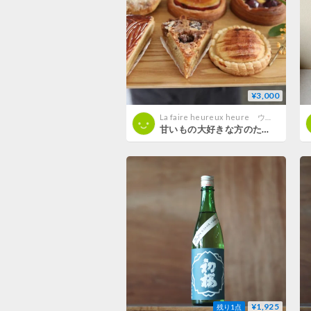
¥3,000
La faire heureux heure ウルーウール
甘いもの大好きな方のための ウルーウールおまかせ冷凍便
¥1,925
残り1点