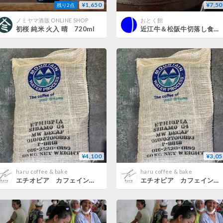
¥1,650
¥7,50
残り2点
ノミヤマ酒販 ONLINE SHOP
おとく館
初桜 純米 火入 晴 720ml
近江牛＆松阪牛切落し食べ比べ 1㎏
¥4,100
¥3,05
haru coffee & bake
haru coffee & bake
エチオピア カフェインレスデカフェ（中煎り）400g
エチオピア カフェインレスデカフェ（中煎り）300g