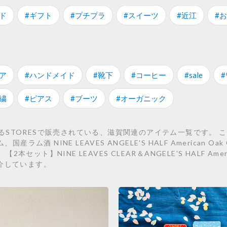
ド
#ギフト
#プチプラ
#スイーツ
#近江
#
ア
#ハンドメイド
#靴下
#コーヒー
#sale
繍
#ピアス
#ブーツ
#オーガニック
TORESで販売されている、滋賀関連のアイテム一覧です。 こちらで
産ラム酒 NINE LEAVES ANGELE'S HALF American 
ト】NINE LEAVES CLEAR＆ANGELE'S HALF Amer
介しています。