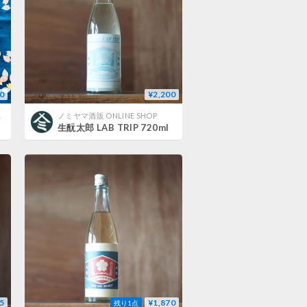
0
¥2,200
い師
ノミヤマ酒販 ONLINE SHOP
生酛太郎 LAB TRIP 720ml
5
¥1,870
残り1点