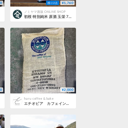
0
¥1,760
残り2点
ノミヤマ酒販 ONLINE SHOP
初桜 特別純米 原酒 玉栄 720ml
0
¥2,000
haru coffee & bake
エチオピア カフェインレスデカフェ（中煎り）200g