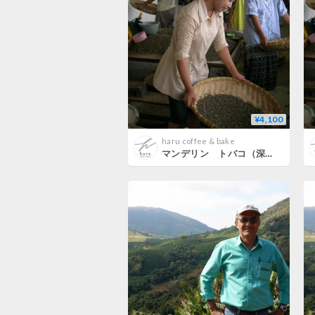
¥4,100
haru coffee & bake
マンデリン トバコ（深煎り）400g