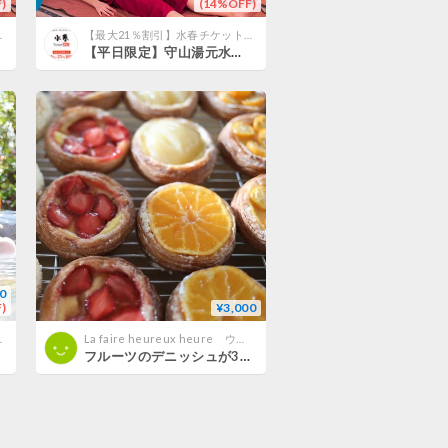
)
(14%OFF)
ーポン＠滋賀
【最大21％割引】水春チケット・クーポン＠滋賀
【平日限定】守山湯元水春 ピエリ守山 岩盤浴お得セット （入浴＋岩盤浴＋レンタルタオル） チケット
0
)
¥3,000
ーポン＠滋賀
La faire heureux heure ウルーウール
フルーツのデニッシュが3種入った ウルーウールおまかせ冷凍便