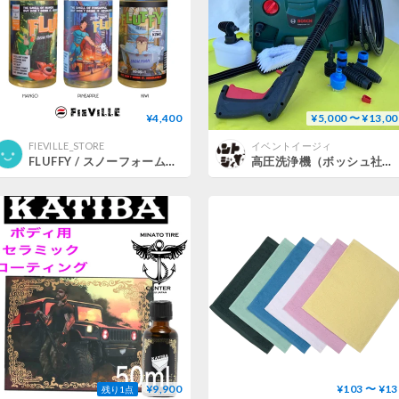
¥4,400
¥5,000 〜 ¥13,00
FIEVILLE_STORE
イベントイージィ
FLUFFY / スノーフォームシャンプー
高圧洗浄機（ボッシュ社製）レンタル【往復送料込】
¥9,900
¥103 〜 ¥13
残り1点