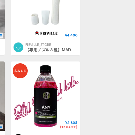
0
¥4,400
FIEVILLE_STORE
シデン 300ml
【専用ノズル３種】MADNESコラボWOLF用
¥2,805
0
(15%OFF)