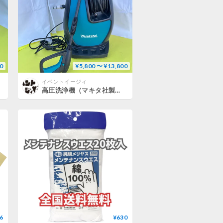
0
¥5,800 〜 ¥13,800
イベントイージィ
高圧洗浄機（マキタ社製）パイプクリーナー付レンタル【往復送料込】
6
¥630