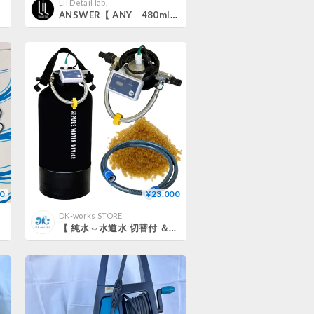
Lil Detail lab.
ANSWER【 ANY 480ml 】
0
¥23,000
DK-works STORE
【 純水⇔水道水 切替付 ＆ TDSモニター付モデル 】 DK PURE WATER DEVICE 10L（洗車用純水器）