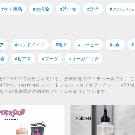
#ケア用品
#お掃除
#洗い物
#洗浄
#スパシャン
ア
#ハンドメイド
#靴下
#コーヒー
#sale
繍
#ピアス
#ブーツ
#オーガニック
TORESで販売されている、洗車関連のアイテム一覧です。 こちらでは
l、smart gel スマートジェル （タイヤワックス） 473ml、s
mlなどの洗車関連の約869アイテムを紹介しています。