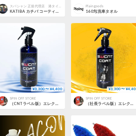
スパシャン 正規代理店 港タイヤセンター STORE
Plaingoods
KATIBA カチバ コーティング剤 セラミックコーティング剤 50ml スパシャン SPASHAN 硬化型９Hコーティング剤 インボイス対応 ボディー用
160匁洗車タオル
¥3,300 〜 ¥4,400
¥3,300 〜 ¥4,40
SPIN OFF STORE
SPIN OFF STORE
（CNTラベル版）エレクトル SWCNT COAT 300ml
（社長ラベル版）エレクトル SWCNT COAT 300ml