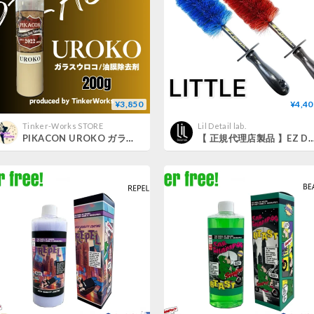
¥3,850
¥4,40
Tinker-Works STORE
Lil Detail lab.
PIKACON UROKO ガラスウロコ/油膜除去剤 200g
【 正規代理店製品 】EZ Detail ディテールブラシ LITTLE（