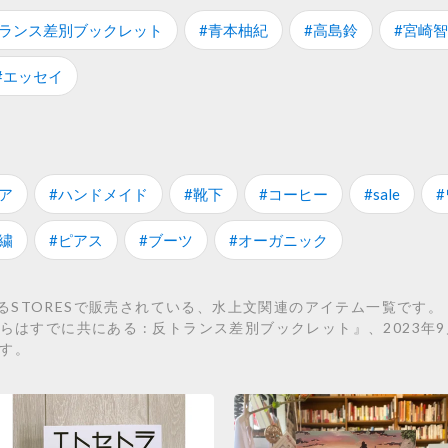
トランス差別ブックレット
#青本柚紀
#高島鈴
#宮崎
#エッセイ
ア
#ハンドメイド
#靴下
#コーヒー
#sale
繍
#ピアス
#ブーツ
#オーガニック
STORESで販売されている、水上文関連のアイテム一覧です。 こ
『われらはすでに共にある : 反トランス差別ブックレット』、2023年
ます。