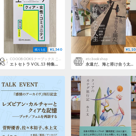
¥1,540
¥1,10
残り1点
COOOBOOKS クーブックス こどものほん 社会問題の本
etc.bookshop
エトセトラ VOL.13 特集：クィア・女性・コミュニティ／水上文・特集編集
永遠だ、海と溶け合う太陽だ。