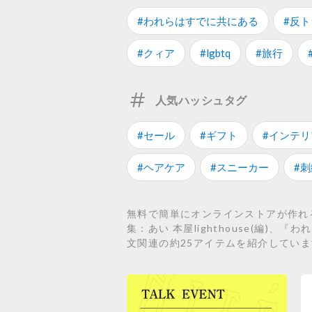
#われらはすでに共にある
#反
#クィア
#lgbtq
#旅行
人気ハッシュタグ
#セール
#ギフト
#インテリ
#ヘアケア
#スニーカー
#刺
無料で簡単にオンラインストアが作れる
集：あい 本屋lighthouse(編)、
文関連の約25アイテムを紹介してい