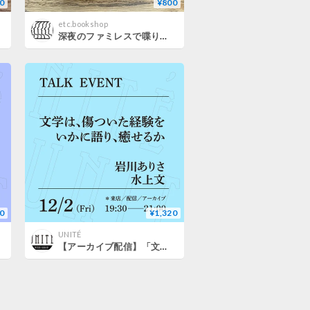
0
¥800
etc.bookshop
深夜のファミレスで喋りたい
0
¥1,320
UNITÉ
【アーカイブ配信】「文学は、傷ついた経験をいかに語り、癒せるか（登壇者：岩川ありさ・水上文）」