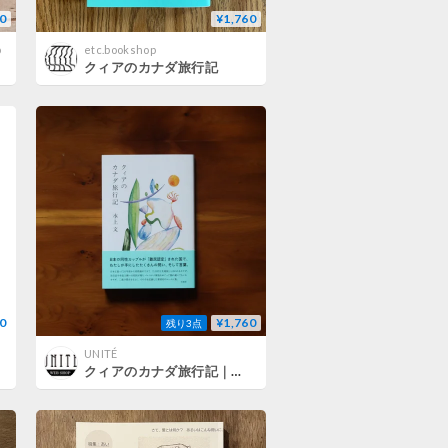
0
¥1,760
p
etc.bookshop
クィアのカナダ旅行記
0
¥1,760
残り3点
UNITÉ
クィアのカナダ旅行記｜水上文【著者サイン入り】