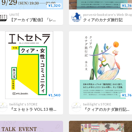
¥1,320
¥1,76
UNITÉ
porvenirbookstore's Web Sho
【アーカイブ配信】「レズビアン・カルチャーとクィアな記憶 ──ブッチ／フェムを再訪する」（登壇者：菅野優香、佐々木裕子、水上文）
クィアのカナダ旅行記
¥1,540
¥1,76
twililight's STORE
twililight's STORE
『エトセトラ VOL.13 特集：クィア・女性・コミュニティ』水上文 特集編集
『クィアのカナダ旅行記』水上 文