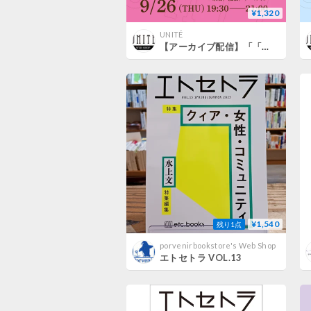
¥1,320
UNITÉ
【アーカイブ配信】「「日本的成熟」と、その不（可）能について」（登壇者：佐々木敦、水上文）
¥1,540
残り1点
porvenirbookstore's Web Shop
エトセトラ VOL.13