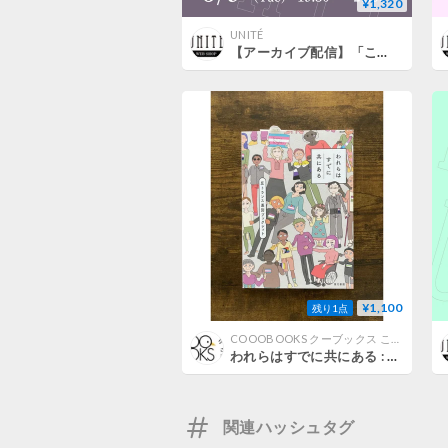
¥1,320
UNITÉ
【アーカイブ配信】「この社会で「マイノリティ」として生きること──先住民とクィアの経験から考える」（登壇者：鈴木赳生、水上文）
¥1,100
残り1点
COOOBOOKS クーブックス こどものほん 社会問題の本
われらはすでに共にある : 反トランス差別ブックレット／反トランス差別ブックレット編集部（青本柚紀, 高島 鈴, 水上 文）・編
関連ハッシュタグ