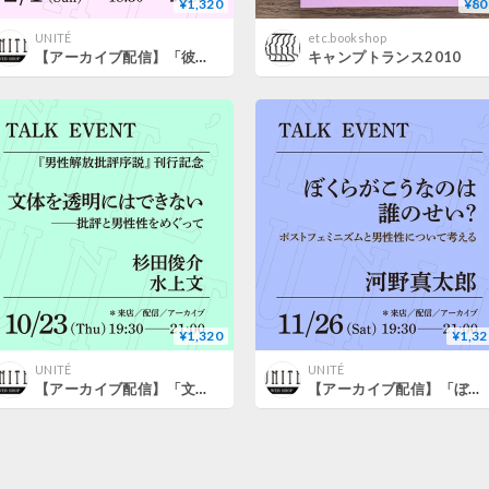
¥1,320
¥80
UNITÉ
etc.bookshop
【アーカイブ配信】「彼女たちの物語を読む夜──韓国レズビアン小説がひらく世界」（登壇者：キム・メラ、水上文）
キャンプトランス2010
¥1,320
¥1,32
UNITÉ
UNITÉ
【アーカイブ配信】「文体を透明にはできない──批評と男性性をめぐって」（登壇者：杉田俊介、水上文）
【アーカイブ配信】「ぼくらがこうなのは誰のせい？──ポストフェミニズムと男性性について考える」（登壇者：河野真太郎）