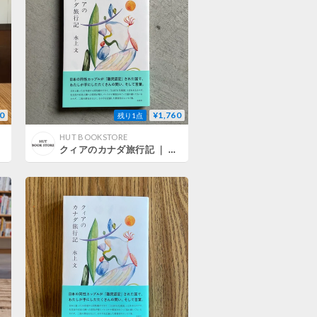
0
¥1,760
残り1点
HUT BOOKSTORE
クィアのカナダ旅行記 ｜ 水上 文