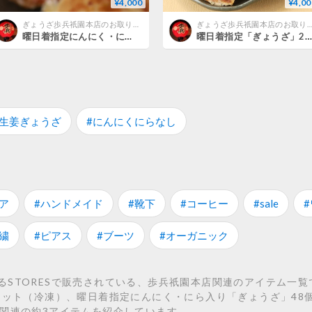
¥4,000
¥4,00
ぎょうざ歩兵祇園本店のお取り寄せ
ぎょうざ歩兵祇園本店のお取り
曜日着指定にんにく・にら入り「ぎょうざ」48個（冷凍）
曜日着指定「ぎょうざ」24個＋「生姜ぎょうざ」24個セット（冷凍）
#生姜ぎょうざ
#にんにくにらなし
ア
#ハンドメイド
#靴下
#コーヒー
#sale
繍
#ピアス
#ブーツ
#オーガニック
るSTORESで販売されている、歩兵祇園本店関連のアイテム一覧
個セット（冷凍）、曜日着指定にんにく・にら入り「ぎょうざ」48
店関連の約3アイテムを紹介しています。