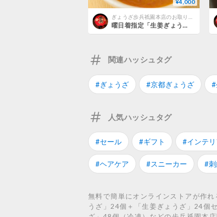
¥4,000
ぎょうざ歩兵祇園本店のお取り寄せ
曜日着指定「生姜ぎょうざ」48個（冷凍）
関連ハッシュタグ
#ぎょうざ
#京都ぎょうざ
人気ハッシュタグ
#セール
#ギフト
#インテリ
#ヘアケア
#スニーカー
#刺
無料で簡単にオンラインストアが作れ
うざ」24個＋「生姜ぎょうざ」24
ざ」48個（冷凍）などの歩兵祇園本