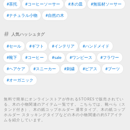
#茶托
#コーヒーソーサー
#木の皿
#無垢材ソーサー
#ナチュラル小物
#自然の木
人気ハッシュタグ
#セール
#ギフト
#インテリア
#ハンドメイド
#靴下
#コーヒー
#sale
#ワンピース
#フラワー
#ヘアケア
#スニーカー
#刺繍
#ピアス
#ブーツ
#オーガニック
無料で簡単にオンラインストアが作れるSTORESで販売されてい
る、木の小物関連のアイテム一覧です。 こちらでは、靴べら（ス
タンド付き）、木の紙コップホルダー 通常タイプ、木の紙コップ
ホルダー スタッキングタイプなどの木の小物関連の約57アイテ
ムを紹介しています。