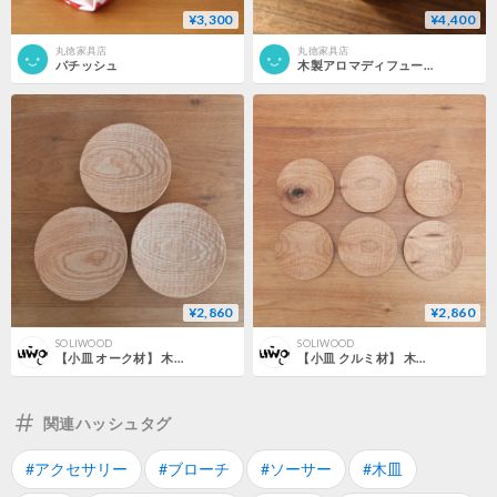
¥3,300
¥4,400
丸徳家具店
丸徳家具店
パチッシュ
木製アロマディフューザー「ふたば」
¥2,860
¥2,860
SOLIWOOD
SOLIWOOD
【小皿 オーク材】 木目選択可
【小皿 クルミ材】 木目選択可
関連ハッシュタグ
#アクセサリー
#ブローチ
#ソーサー
#木皿