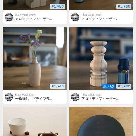
¥1,980
¥1,980
idea wood craft
idea wood craft
アロマディフューザー 丸頭 【樹種】白樫
アロマディフューザー 角台 【樹種】 白樫 【サイズ】 高さ約100ミリ 35ミリ角
¥1,760
¥1,980
残り1点
idea wood craft
idea wood craft
一輪挿し ドライフラワー用 【樹種】カエデ クスノキ
アロマディフューザー 【樹種】 白樫 【サイズ】 高さ88ミリ 直径35ミリ