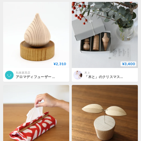
¥2,310
¥3,400
丸徳家具店
木と
アロマディフューザー しずく（受け皿付）
「木と」のクリスマスオーナメント 2025 ( オーナメント3個+保管箱 )