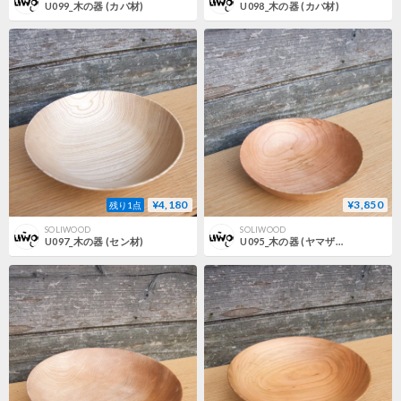
U099_木の器 (カバ材)
U098_木の器 (カバ材)
¥4,180
¥3,850
残り1点
SOLIWOOD
SOLIWOOD
U097_木の器 (セン材)
U095_木の器 (ヤマザクラ材)