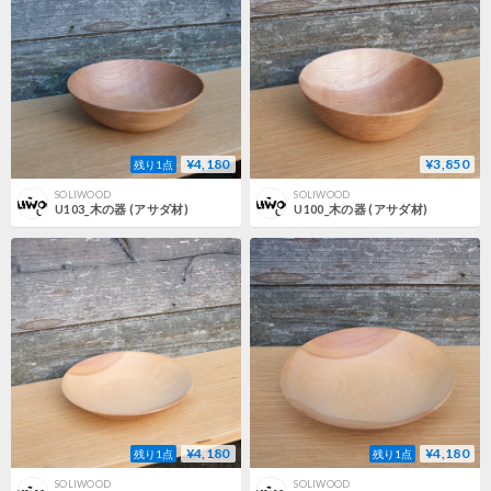
¥4,180
¥3,850
残り1点
SOLIWOOD
SOLIWOOD
U103_木の器 (アサダ材)
U100_木の器 (アサダ材)
¥4,180
¥4,180
残り1点
残り1点
SOLIWOOD
SOLIWOOD