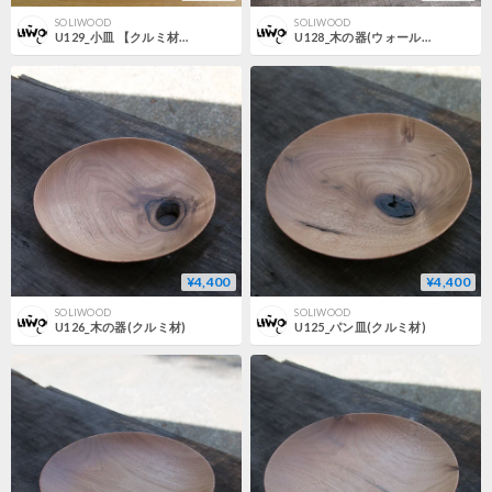
SOLIWOOD
SOLIWOOD
U129_小皿 【クルミ材・鉄媒染】
U128_木の器(ウォールナット材)
¥4,400
¥4,400
SOLIWOOD
SOLIWOOD
U126_木の器(クルミ材)
U125_パン皿(クルミ材)