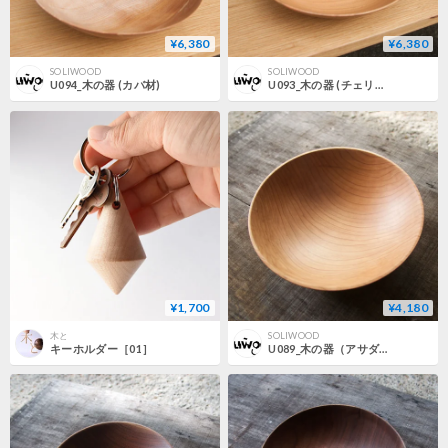
¥6,380
¥6,380
SOLIWOOD
SOLIWOOD
U094_木の器 (カバ材)
U093_木の器 (チェリー材)
¥1,700
¥4,180
木と
SOLIWOOD
キーホルダー［01］
U089_木の器（アサダ材）