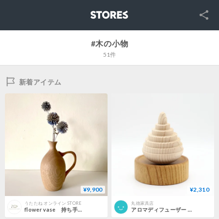
SNS
STORES
#木の小物
51件
新着アイテム
¥9,900
¥2,310
うたたね オンライン STORE
丸徳家具店
flower vase 持ち手付き一輪挿し タモ／チェリー
アロマディフューザー だんだん（受け皿付）