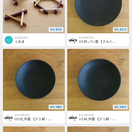
¥3,850
¥3,850
丸徳家具店
SOLIWOOD
くみき
U139_パン皿 【クルミ材・鉄媒染】
¥3,080
¥3,080
SOLIWOOD
SOLIWOOD
U135_中皿 【クリ材・鉄媒染】
U134_中皿 【クリ材・鉄媒染】