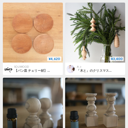
¥4,620
¥3,400
SOLIWOOD
木と
【パン皿 チェリー材】 木目選択可
「木と」のクリスマスオーナメント 2024 ( オーナメント3個+保管箱 ) ※期間限定販売