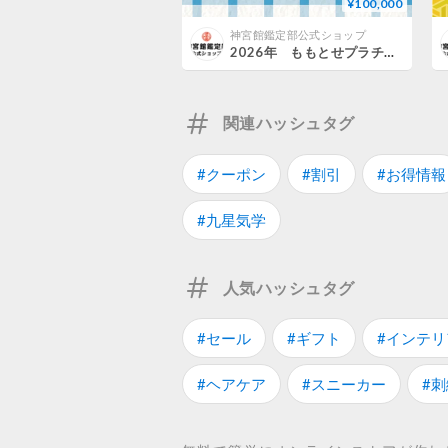
¥100,000
神宮館鑑定部公式ショップ
2026年 ももとせプラチナ会員 お申込み
関連ハッシュタグ
#クーポン
#割引
#お得情報
#九星気学
人気ハッシュタグ
#セール
#ギフト
#インテリ
#ヘアケア
#スニーカー
#刺