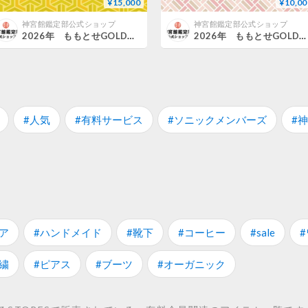
¥15,000
¥10,00
神宮館鑑定部公式ショップ
神宮館鑑定部公式ショップ
2026年 ももとせGOLDプラス会員 お申込み
2026年 ももとせGOLD会員 お申込み
#人気
#有料サービス
#ソニックメンバーズ
#
ア
#ハンドメイド
#靴下
#コーヒー
#sale
繍
#ピアス
#ブーツ
#オーガニック