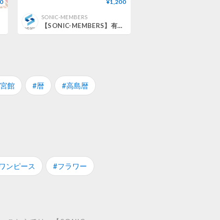
0
¥1,200
SONIC-MEMBERS
【SONIC-MEMBERS】有料会員登録
神宮館
#暦
#高島暦
#ワンピース
#フラワー