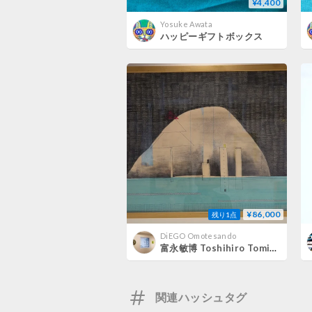
¥4,400
Yosuke Awata
ハッピーギフトボックス
¥86,000
残り1点
DiEGO Omotesando
富永敏博 Toshihiro Tominaga / DAYLIGHT
関連ハッシュタグ