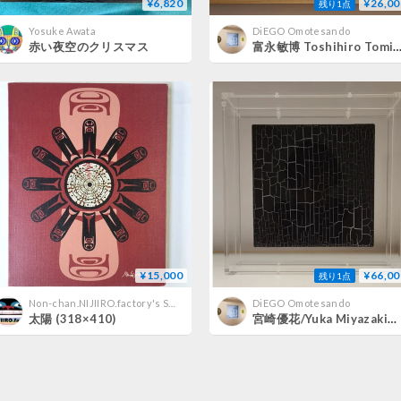
¥6,820
¥26,00
残り1点
Yosuke Awata
DiEGO Omotesando
赤い夜空のクリスマス
富永敏博 Toshihiro Tominaga / 見えてい
¥15,000
¥66,00
残り1点
Non-chan.NIJIIRO.factory's STORE
DiEGO Omotesando
太陽 (318×410)
宮崎優花/Yuka Miyazaki Cracked ashes painting/s 2022