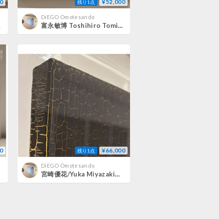
0
¥52,000
残り1点
DiEGO Omotesando
ないもの 1
富永敏博 Toshihiro Tominaga / 君のまちはどんなまち5
0
¥66,000
残り1点
DiEGO Omotesando
宮崎優花/Yuka Miyazaki Cracked ashes painting/g 2022