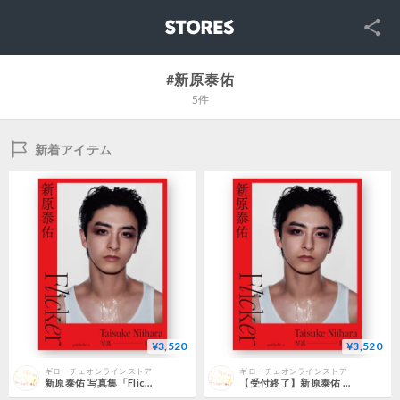
SNS
STORES
#新原泰佑
5件
新着アイテム
¥3,520
¥3,520
ギローチェオンラインストア
ギローチェオンラインストア
新原泰佑 写真集「Flicker」 通常表紙
【受付終了】新原泰佑 写真集「Flicker」 通常表紙