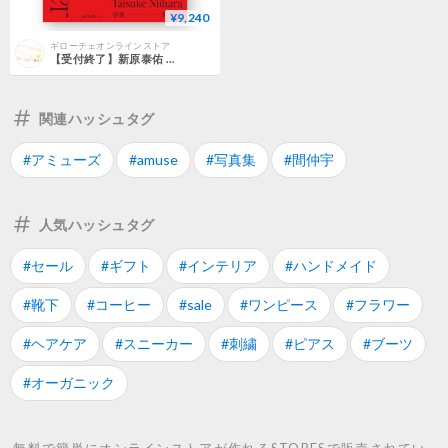
¥9,240
ギローチェオンラインストア
【受付終了】新原泰佑 写真集「Flicker」 数量限定表紙 （サイン入り）+ Tシャツ セット
関連ハッシュタグ
#アミューズ
#amuse
#写真集
#間仲宇
人気ハッシュタグ
#セール
#ギフト
#インテリア
#ハンドメイド
#靴下
#コーヒー
#sale
#ワンピース
#フラワー
#ヘアケア
#スニーカー
#刺繍
#ピアス
#ブーツ
#オーガニック
無料で簡単にオンラインストアが作れるSTORESで販売されてい