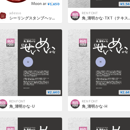
¥1,650
¥5,54
adesso
REN FONT
シーリングスタンプヘッド＜Moon and Back＞ adessoオリジナル 替えスタンプ
角_清明かな-TXT（テキス
¥2,640
¥2,64
REN FONT
REN FONT
角_清明かな-U
角_清明かな-H