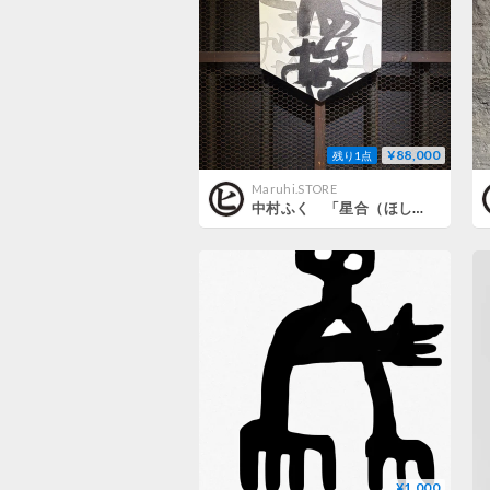
¥88,000
残り1点
Maruhi.STORE
中村ふく 「星合（ほしあい）」
¥1,000