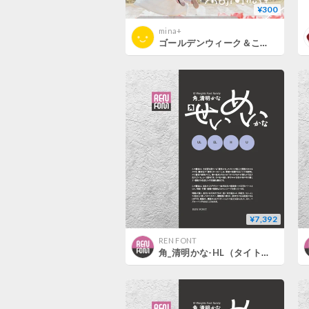
¥300
mina+
ゴールデンウィーク＆こどもの日 手書きmoji イラスト
¥7,392
REN FONT
角_清明かな-HL（タイトル・大見出し用）UL/EL/H/U