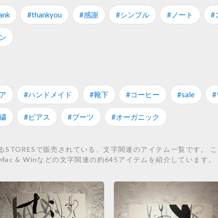
ank
#thankyou
#感謝
#シンプル
#ノート
#
ン
ア
#ハンドメイド
#靴下
#コーヒー
#sale
繍
#ピアス
#ブーツ
#オーガニック
ORESで販売されている、文字関連のアイテム一覧です。 こちらでは、
o-DB Mac & Winなどの文字関連の約645アイテムを紹介しています。