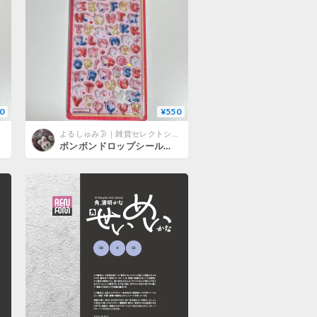
0
¥550
ップ
よるしゅみ🌛｜雑貨セレクトショップ
ボンボンドロップシール 文字 （ハローキティ/スタンダード)