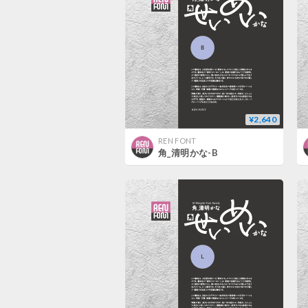
¥2,640
REN FONT
角_清明かな-B