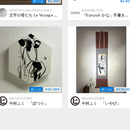
¥2,600
¥2,40
残り1点
Soleil et Lune Online Store
kiyotoda_font
文字の母たち Le Voyage Typographique
「Kunpuh かな」手書き風・かなフォント（R,Bセット）
¥55,000
¥330,00
残り1点
残り1点
Maruhi.STORE
Maruhi.STORE
中村ふく 「ぽつり」
中村ふく 「いやび」