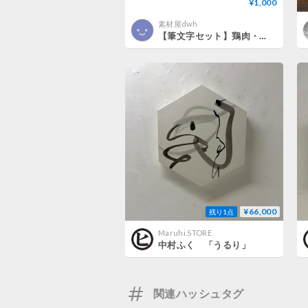
¥1,000
素材屋dwh
【筆文字セット】鶏肉・豚肉・牛肉（縦書き、横書き）
¥66,000
残り1点
Maruhi.STORE
中村ふく 「うるり」
関連ハッシュタグ