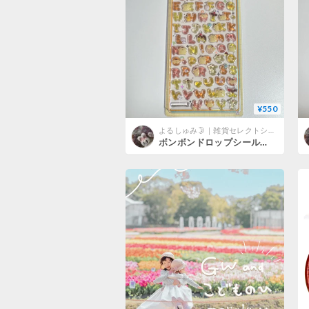
¥550
よるしゅみ🌛｜雑貨セレクトショップ
ボンボンドロップシール 文字 （ポムポムプリン)