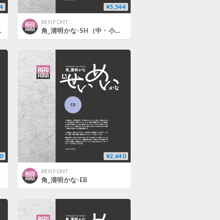
4
¥5,544
REN FONT
ト用）L/R/M
角_清明かな-SH（中・小見出し用）DB/B/EB
0
¥2,640
REN FONT
角_清明かな-EB