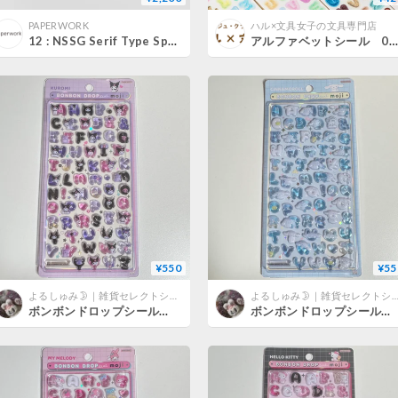
PAPERWORK
ハル×文具女子の文具専門店
12 : NSSG Serif Type Specimen
アルファベットシール 0527-1
¥550
¥55
よるしゅみ🌛｜雑貨セレクトショップ
よるしゅみ🌛｜雑貨セレクトショ
ボンボンドロップシール 文字 （クロミ）
ボンボンドロップシール 文字 （シナモロール）