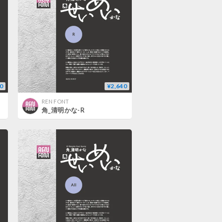
0
¥2,640
REN FONT
角_清明かな-R