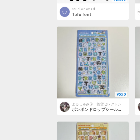
studio nomad
Tofu font
¥550
よるしゅみ🌛｜雑貨セレクトショップ
ボンボンドロップシール 文字 （はぴだんぶい）