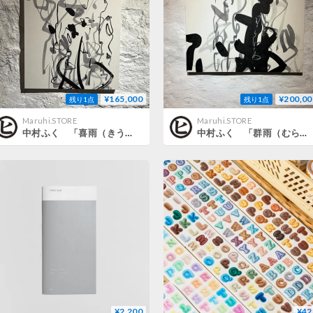
¥165,000
¥200,00
残り1点
残り1点
Maruhi.STORE
Maruhi.STORE
中村ふく 「喜雨（きう）」
中村ふく 「群雨（むらさめ）」
¥2,200
¥42