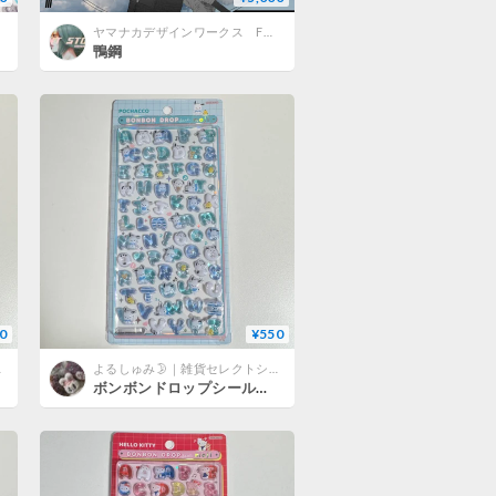
ヤマナカデザインワークス FONT STORE
鴨鋼
0
¥550
ップ
よるしゅみ🌛｜雑貨セレクトショップ
ボンボンドロップシール 文字 （ポチャッコ)