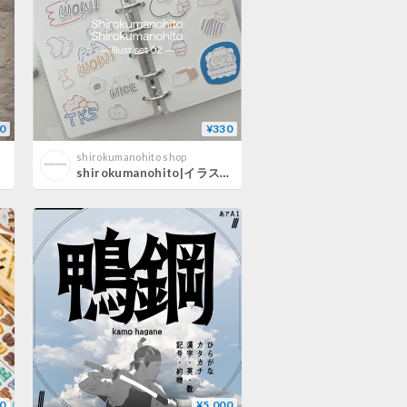
0
¥330
shirokumanohito shop
shirokumanohito|イラストセット02|文字|リアクション|ミニイラスト
0
¥5,000