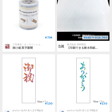
¥704
¥660 〜 ¥14,740
三宅商店｜オンラインショップ
株式会社 田村商店
掛け紙 英字新聞
【印刷できる耐水和紙】レーザープリンター対応ハイティアーユポ
¥150
¥150
atelier GuRA 彩り文字®販売
atelier GuRA 彩り文字®販売