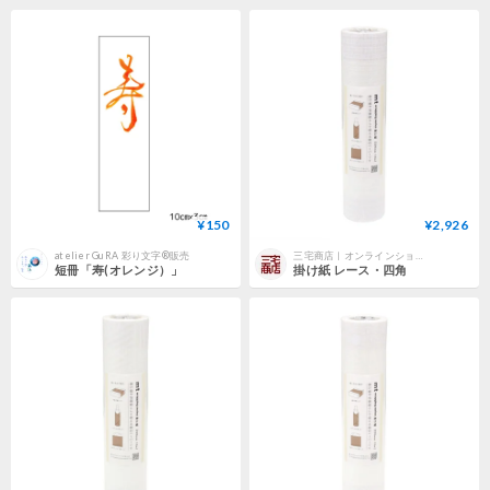
¥150
¥2,926
atelier GuRA 彩り文字®販売
三宅商店｜オンラインショップ
短冊「寿(オレンジ）」
掛け紙 レース・四角