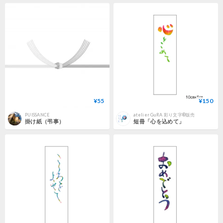
¥55
¥150
PUISSANCE
atelier GuRA 彩り文字®販売
掛け紙（弔事）
短冊「心を込めて」