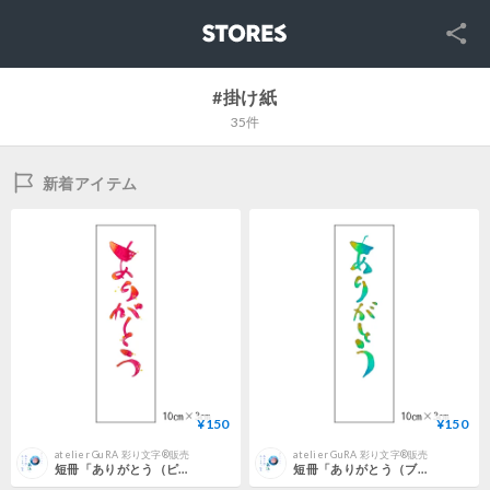
SNS
STORES
#掛け紙
35件
新着アイテム
¥150
¥150
atelier GuRA 彩り文字®販売
atelier GuRA 彩り文字®販売
短冊「ありがとう（ピンク＋みずたま）」
短冊「ありがとう（ブルー＆イエロー）」