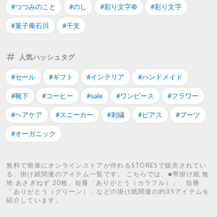
#つつみのこと
#のし
#彩り文字®
#彩り文字
#菓子庵石川
#干支
人気ハッシュタグ
#セール
#ギフト
#インテリア
#ハンドメイド
#靴下
#コーヒー
#sale
#ワンピース
#フラワー
#ヘアケア
#スニーカー
#刺繍
#ピアス
#ブーツ
#オーガニック
無料で簡単にオンラインストアが作れるSTORESで販売されてい
る、掛け紙関連のアイテム一覧です。 こちらでは、■帯掛け紙 無
地 あさぎねず 20枚、短冊「ありがとう（カラフル）」、短冊
「ありがとう（グリーン）」などの掛け紙関連の約35アイテムを
紹介しています。