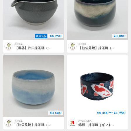
¥4,290
¥3,080
残り2点
茶雑菓
茶雑菓
【磁器】片口抹茶碗（ブラック）〜モダンに愉しむ漆黒の佇まい〜
【波佐見焼】抹茶碗（宵）〜夜空に広がる神秘的な輝き〜
¥3,080
¥4,400 〜 ¥4,950
茶雑菓
AWASAKA
【波佐見焼】抹茶碗（白銀）〜澄み渡る白銀の世界を模して〜
錦鯉 抹茶碗［ギフト］