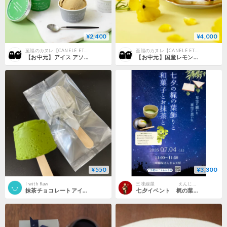
¥2,400
¥4,000
至福のカヌレ【CANELÉ ET CRÈME GLACÉE カヌレとアイス】
至福のカヌレ【CANELÉ ET CRÈME GLACÉE カヌレとアイス】
【お中元】アイス アソート６個
【お中元】国産レモンチーズカヌレ3個とアイス4個セット
¥550
¥3,300
I with Raw
三味線屋 えんじゅ工房 体験講座
抹茶チョコレートアイス
七夕イベント 梶の葉飾りと和菓子とお抹茶