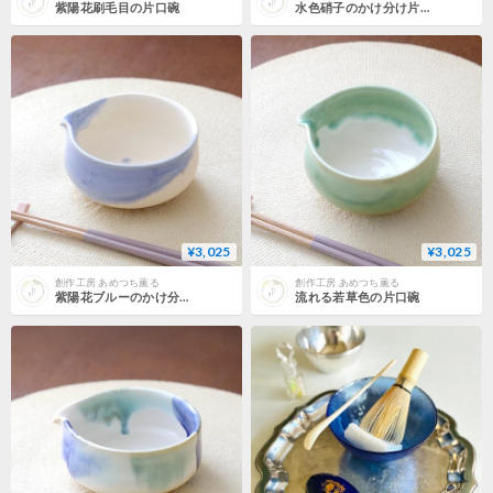
紫陽花刷毛目の片口碗
水色硝子のかけ分け片口碗
¥3,025
¥3,025
創作工房 あめつち薫る
創作工房 あめつち薫る
紫陽花ブルーのかけ分け片口碗
流れる若草色の片口碗