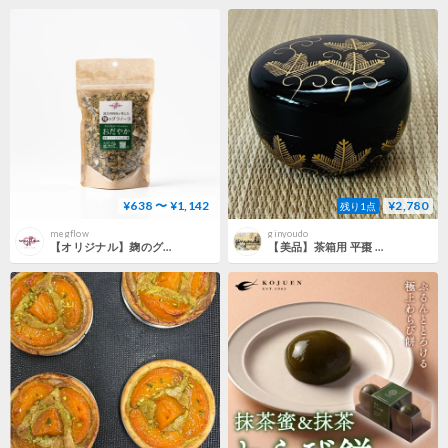
¥638 〜 ¥1,142
¥2,780
残り1点
megflow
ginyoudo
【オリジナル】麹のグラノーラ「おだやか」
【美品】茶箱用 平棗 若松に唐草 黒/金彩 樹脂製