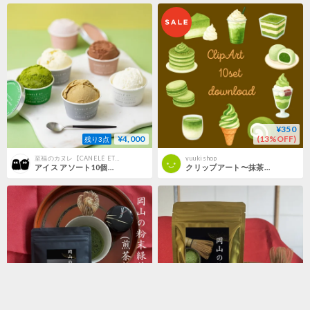
¥350
¥4,000
(13%OFF)
残り3点
至福のカヌレ【CANELÉ ET CRÈME GLACÉE カヌレとアイス】
yuukishop
アイス アソート10個（カジュアルBOX）
クリップアート〜抹茶シリーズ〜