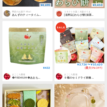
¥4,690
¥3,450
季節のお菓子 Miel
コネクト大阪｜大阪のうまいもんお取り寄せ
あんずのティータイムセット(7月28日発送分)
[送料込]わらび餅(抹茶蜜&抹茶3個)【広寿苑】
¥3,726 〜 ¥10,620
¥432
(最大5%OFF)
まごころ農場
まごころ農場
◆PREMIUM◆あおもり林檎ショコラ 宇治抹茶チョコ包み
９種のセミドライ林檎 食べ比べセット