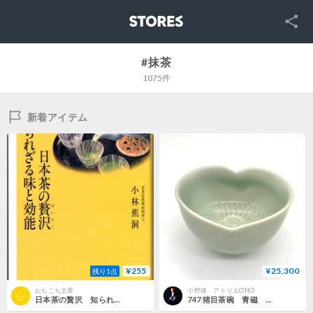
SNS
STORES
#抹茶
1075件
新着アイテム
¥255
¥25,300
残り1点
おちこち文庫
小野穣 アトリエONO
日本茶の贅沢 知られざる味と効能
747 猪目茶碗 青磁 13.1×7.9cm