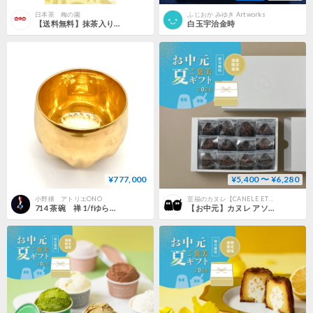
日本茶 梅の園
ふじおか みゆき Artworks
【送料無料】抹茶入り玄米茶250g✖2本セット 【ギフト不可商品です】
白玉宇治金時
¥777,000
¥5,400 〜 ¥6,280
小野穣 アトリエONO
至福のカヌレ【CANELÉ ET CRÈME GLACÉE カヌレとアイス】
714 茶碗 禅 1/fゆらぎ 【Gold Model】 10.2×8.7cm
【お中元】カヌレ アソート12個