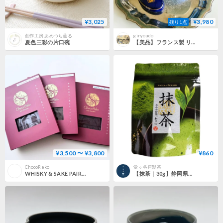
¥3,025
¥3,980
残り1点
創作工房 あめつち薫る
ginyoudo
夏色三彩の片口碗
【美品】フランス製 リモージュ 小物入れ/ピルケース/見立て薄器 リモージュオーバルボックス
¥3,500 〜 ¥3,800
¥860
ChocoReko
堂ヶ谷戸製茶
WHISKY & SAKE PAIRING | Bean to Bar タブレット
【抹茶｜30g】静岡県産 2026年