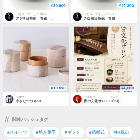
¥30,800
¥25,300
小野穣 アトリエONO
小野穣 アトリエONO
745 猪目茶碗 青磁 13.0×7.7cm
742 猪目茶碗 青磁 12.3×7.3cm
¥10,890
¥4,000
ivory+
三味線屋 えんじゅ工房 体験講座
小さなつつ φ60
夜の文化サロン10/23(金)
関連ハッシュタグ
#スイーツ
#焼き菓子
#ギフト
#結婚式
#内祝い