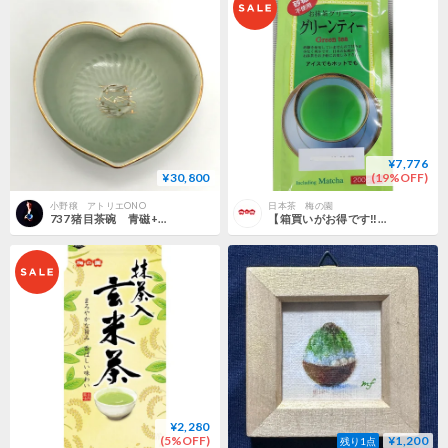
¥7,776
¥30,800
(19%OFF)
小野穣 アトリエONO
日本茶 梅の園
737 猪目茶碗 青磁+松葉 12.8×7.4cm
【箱買いがお得です‼】砂糖不使用 お抹茶グリーンティー200g✖12個【送料無料】
¥2,280
(5%OFF)
¥1,200
残り1点