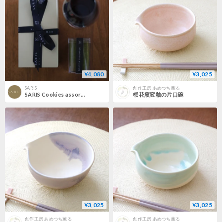
¥4,080
¥3,025
SARIS
創作工房 あめつち薫る
SARIS Cookies assort - SAISON - | クッキーアソート3種フレーバー -セゾン -
桜花窯変釉の片口碗
¥3,025
¥3,025
創作工房 あめつち薫る
創作工房 あめつち薫る