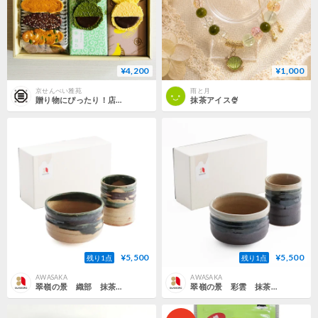
¥4,200
¥1,000
京せんべい雅苑
雨と月
贈り物にぴったり！店主おすすめギフト
抹茶アイス🍨
¥5,500
¥5,500
残り1点
残り1点
AWASAKA
AWASAKA
翠嶺の景 織部 抹茶碗・寿司湯呑セット
翠嶺の景 彩雲 抹茶碗・寿司湯呑セット