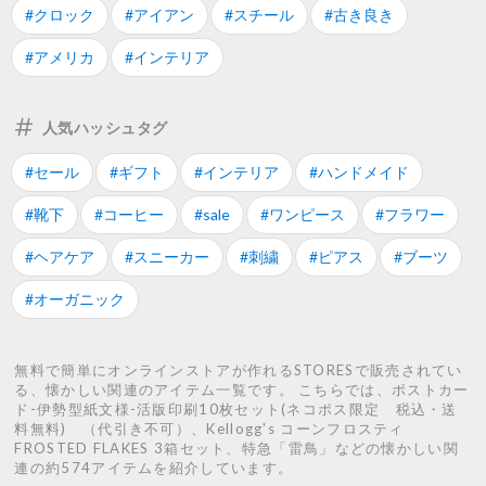
#クロック
#アイアン
#スチール
#古き良き
#アメリカ
#インテリア
人気ハッシュタグ
#セール
#ギフト
#インテリア
#ハンドメイド
#靴下
#コーヒー
#sale
#ワンピース
#フラワー
#ヘアケア
#スニーカー
#刺繍
#ピアス
#ブーツ
#オーガニック
無料で簡単にオンラインストアが作れるSTORESで販売されてい
る、懐かしい関連のアイテム一覧です。 こちらでは、ポストカー
ド-伊勢型紙文様-活版印刷10枚セット(ネコポス限定 税込・送
料無料) （代引き不可）、Kellogg's コーンフロスティ
FROSTED FLAKES 3箱セット、特急「雷鳥」などの懐かしい関
連の約574アイテムを紹介しています。