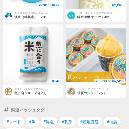
¥700 〜 ¥800
¥2,080
みえ尾鷲海洋深層水 Online Store｜熊野灘で磨かれたミネラルたっぷり清らか深層水
三重・東紀州＆伊勢志摩探訪
淡水（精製水） 20ℓ（箱入り）【みえ尾鷲海洋深層水】
純米吟醸 ヤーヤ 720ml
¥540
¥5,300 〜 ¥6,500
美味しい天然マグロを船元直売｜長久丸の公式通販サイト｜三重県尾鷲市
こだわりアイス・デザートをお取り寄せ｜すし処一重の公式通販サイト｜三重県尾鷲市
魚に合う米 ２合入り
甘夏のシャーベット〈果汁分75％〉【 送料込み 】
関連ハッシュタグ
#フード
#魚
#鮮魚
#刺身
#産地直送
#福袋