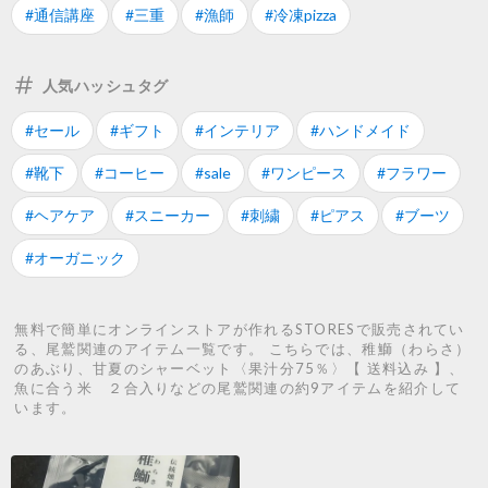
#通信講座
#三重
#漁師
#冷凍pizza
人気ハッシュタグ
#セール
#ギフト
#インテリア
#ハンドメイド
#靴下
#コーヒー
#sale
#ワンピース
#フラワー
#ヘアケア
#スニーカー
#刺繍
#ピアス
#ブーツ
#オーガニック
無料で簡単にオンラインストアが作れるSTORESで販売されてい
る、尾鷲関連のアイテム一覧です。 こちらでは、稚鰤（わらさ）
のあぶり、甘夏のシャーベット〈果汁分75％〉【 送料込み 】、
魚に合う米 ２合入りなどの尾鷲関連の約9アイテムを紹介して
います。