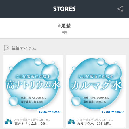
SNS
STORES
#尾鷲
9件
新着アイテム
¥700 〜 ¥800
¥700 〜 ¥800
みえ尾鷲海洋深層水 Online Store｜熊野灘で磨かれたミネラルたっぷり清らか深層水
みえ尾鷲海洋深層水 Online Store｜熊野灘で磨かれたミネラルたっぷり清らか深層水
高ナトリウム水 20ℓ（箱入り）【みえ尾鷲海洋深層水】
カルマグ水 20ℓ（箱入り）【みえ尾鷲海洋深層水】