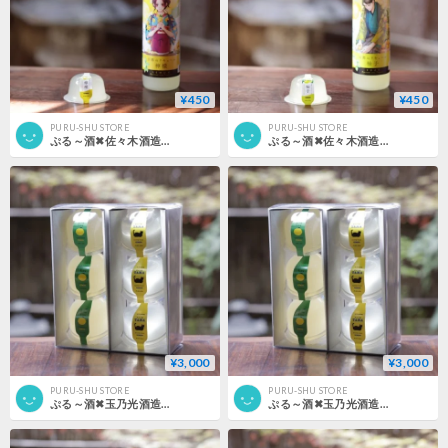
¥450
¥450
PURU-SHU STORE
PURU-SHU STORE
ぷる～酒✖佐々木酒造 古都のリキュール 檸檬酒
ぷる～酒✖佐々木酒造 古都のリキュール 柚子酒
¥3,000
¥3,000
PURU-SHU STORE
PURU-SHU STORE
ぷる～酒✖玉乃光酒造 6個セット （黒色）
ぷる～酒✖玉乃光酒造 6個セット （白色）