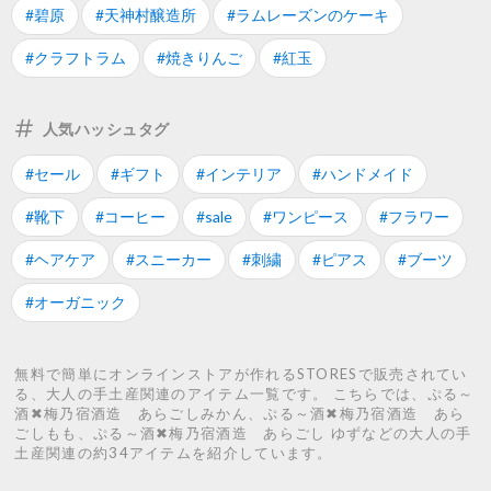
#碧原
#天神村醸造所
#ラムレーズンのケーキ
#クラフトラム
#焼きりんご
#紅玉
人気ハッシュタグ
#セール
#ギフト
#インテリア
#ハンドメイド
#靴下
#コーヒー
#sale
#ワンピース
#フラワー
#ヘアケア
#スニーカー
#刺繍
#ピアス
#ブーツ
#オーガニック
無料で簡単にオンラインストアが作れるSTORESで販売されてい
る、大人の手土産関連のアイテム一覧です。 こちらでは、ぷる～
酒✖梅乃宿酒造 あらごしみかん、ぷる～酒✖梅乃宿酒造 あら
ごしもも、ぷる～酒✖梅乃宿酒造 あらごし ゆずなどの大人の手
土産関連の約34アイテムを紹介しています。