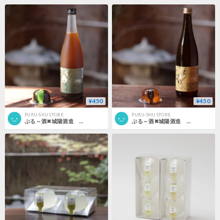
¥450
¥450
PURU-SHU STORE
PURU-SHU STORE
ぷる～酒✖城陽酒造 城州 宇治抹茶梅酒
ぷる～酒✖城陽酒造 長期熟成 梅酒 城州