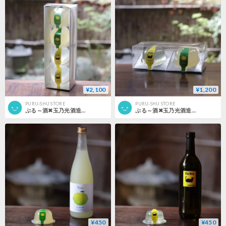
¥2,100
¥1,200
PURU-SHU STORE
PURU-SHU STORE
ぷる～酒✖玉乃光酒造 4個セット （白色）
ぷる～酒✖玉乃光酒造 ２個セット
¥450
¥450