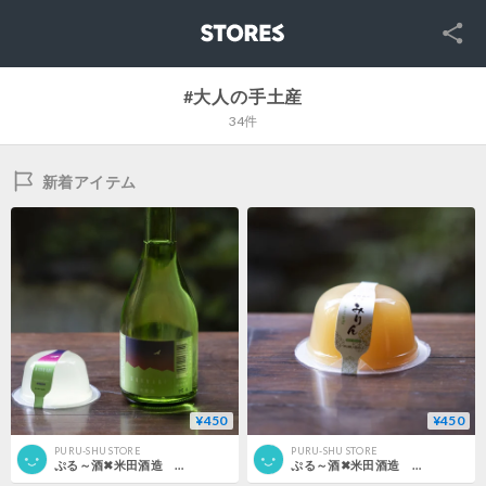
SNS
STORES
#大人の手土産
34件
新着アイテム
¥450
¥450
PURU-SHU STORE
PURU-SHU STORE
ぷる～酒✖米田酒造 日本酒 かんなび
ぷる～酒✖米田酒造 七寶 本みりん