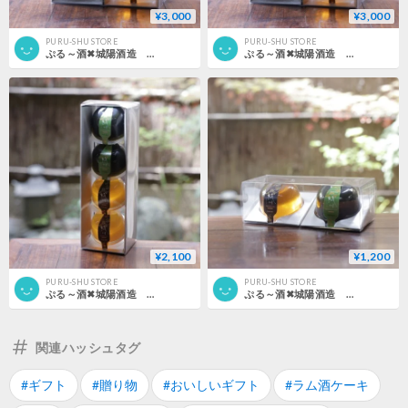
¥3,000
¥3,000
PURU-SHU STORE
PURU-SHU STORE
ぷる～酒✖城陽酒造 6個セット （黒色）
ぷる～酒✖城陽酒造 6個セット （白色）
¥2,100
¥1,200
PURU-SHU STORE
PURU-SHU STORE
ぷる～酒✖城陽酒造 4個セット （白色）
ぷる～酒✖城陽酒造 ２個セット
関連ハッシュタグ
#ギフト
#贈り物
#おいしいギフト
#ラム酒ケーキ