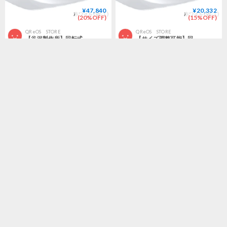
¥47,840
¥20,332
(20%OFF)
(15%OFF)
QReOS STORE
QReOS STORE
【谷沢製作所】回転式ヘルメットCrubo 130 【まとめ10セット】
【サイズ調整可能】回転式ヘルメットCrubo 130 【お得4個セット】
¥5,980
¥6,836
QReOS STORE
蒸熱store Yoshizawa （株式会社ヨシザワ 公式オンラインストア）
【谷沢製作所A4シリーズ】 回転式ヘルメットCrubo 【サイズ調整可能】
アルファ米加熱BOX 1セット