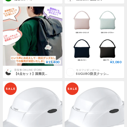
¥15,400
¥3,080
育母塾 ONLINE STORE
モロフジダンボール
【4点セット】国際災害レスキューナース 辻直美とつくる“私の防災リュック”
SUGUBO防災クッション