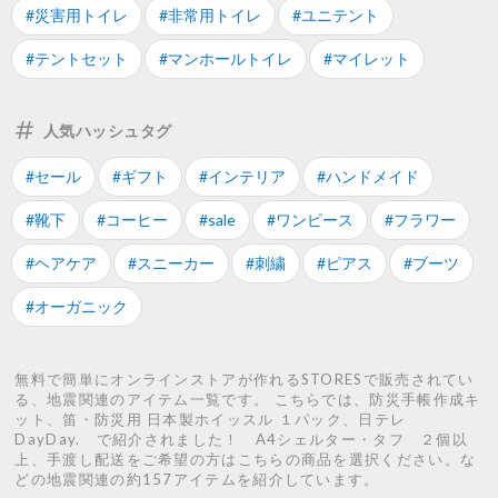
#災害用トイレ
#非常用トイレ
#ユニテント
#テントセット
#マンホールトイレ
#マイレット
人気ハッシュタグ
#セール
#ギフト
#インテリア
#ハンドメイド
#靴下
#コーヒー
#sale
#ワンピース
#フラワー
#ヘアケア
#スニーカー
#刺繍
#ピアス
#ブーツ
#オーガニック
無料で簡単にオンラインストアが作れるSTORESで販売されてい
る、地震関連のアイテム一覧です。 こちらでは、防災手帳作成キ
ット、笛・防災用 日本製ホイッスル １パック、日テレ
DayDay. で紹介されました！ A4シェルター・タフ ２個以
上、手渡し配送をご希望の方はこちらの商品を選択ください。な
どの地震関連の約157アイテムを紹介しています。