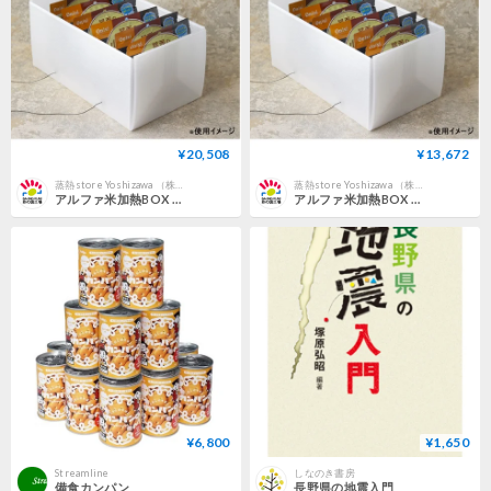
¥20,508
¥13,672
蒸熱store Yoshizawa （株式会社ヨシザワ 公式オンラインストア）
蒸熱store Yoshizawa （株式会社ヨシザワ 公式オンラインストア）
アルファ米加熱BOX 3セット
アルファ米加熱BOX 2セット
¥6,800
¥1,650
Streamline
しなのき書房
備食カンパン
長野県の地震入門