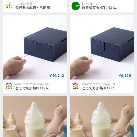
しなのき書房
Streamline
長野県の地震と活断層
非常保存食 4種ごはんセット
¥10,242
¥6,828
蒸熱store Yoshizawa （株式会社ヨシザワ 公式オンラインストア）
蒸熱store Yoshizawa （株式会社ヨシザワ 公式オンラインストア）
どこでも加熱BOX (6個入) ×3ｹｰｽ
どこでも加熱BOX (6個入) ×2ｹｰｽ