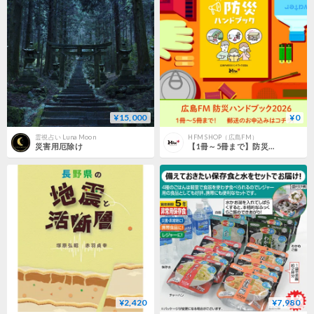
¥15,000
¥0
霊視占い Luna Moon
HFM SHOP（広島FM）
災害用厄除け
【1冊～5冊まで】防災ハンドブック2026｢わが家の防災ハンドブック｣
¥2,420
¥7,980