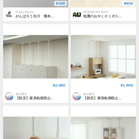
¥300
¥400
StickerStudio
WOSAWOSA SHOP
がんばろう氷川 熊本地震応援ステッカー黒 熊本・天草・八代・益城・氷川・喜島・御船・芦北・宇城・美里・宇土
地震のおやくそくポスター（おかしも）
¥2,040
¥1,900
逸品通信
逸品通信
【防災】家具転倒防止伸縮棒Lサイズ
【防災】家具転倒防止伸縮棒MLサイズ