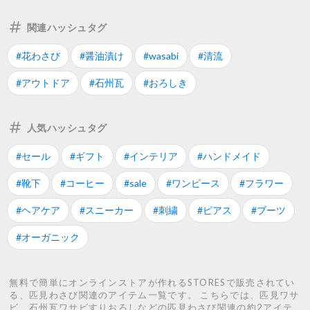
関連ハッシュタグ
#花わさび
#醤油漬け
#wasabi
#清流
#アウトドア
#石州瓦
#おろしき
人気ハッシュタグ
#セール
#ギフト
#インテリア
#ハンドメイド
#靴下
#コーヒー
#sale
#ワンピース
#フラワー
#ヘアケア
#スニーカー
#刺繍
#ピアス
#ブーツ
#オーガニック
無料で簡単にオンラインストアが作れるSTORESで販売されてい
る、匹見わさび関連のアイテム一覧です。 こちらでは、匹見ワサ
ビ、石州瓦ワサビすりおろしなどの匹見わさび関連の約2アイテ