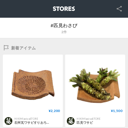
SNS
STORES
#匹見わさび
2件
新着アイテム
¥2,200
¥1,500
HIKIMIaoiyaSTORE
HIKIMIaoiyaSTORE
石州瓦ワサビすりおろし
匹見ワサビ