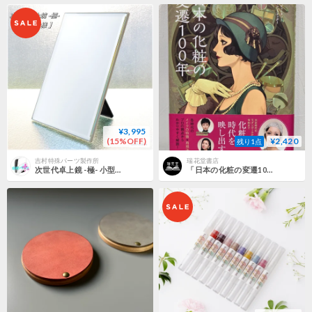
¥3,995
(15%OFF)
¥2,420
残り1点
吉村特殊パーツ製作所
瑞花堂書店
次世代卓上鏡 -極- 小型仕様【素肌がそのまま映る世界最高峰の高透明鏡・白フレーム】メイク専用鏡
「日本の化粧の変遷100年」