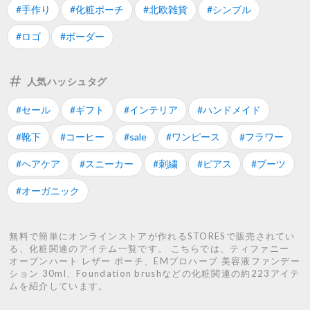
#手作り
#化粧ポーチ
#北欧雑貨
#シンプル
#ロゴ
#ボーダー
人気ハッシュタグ
#セール
#ギフト
#インテリア
#ハンドメイド
#靴下
#コーヒー
#sale
#ワンピース
#フラワー
#ヘアケア
#スニーカー
#刺繍
#ピアス
#ブーツ
#オーガニック
無料で簡単にオンラインストアが作れるSTORESで販売されてい
る、化粧関連のアイテム一覧です。 こちらでは、ティファニー
オープンハート レザー ポーチ、EMプロハーブ 美容液ファンデー
ション 30ml、Foundation brushなどの化粧関連の約223アイテ
ムを紹介しています。