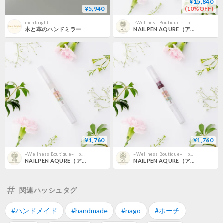
¥15,840
¥5,940
(10%OFF)
inch bright
~Wellness Boutique~ byWiiB
木と革のハンドミラー
NAILPEN AQURE（アキュレ）《お買い得》10本セット
¥1,760
¥1,760
~Wellness Boutique~ byWiiB
~Wellness Boutique~ byWiiB
NAILPEN AQURE（アキュレ）ベース＆トップ
NAILPEN AQURE（アキュレ）ボルドー
関連ハッシュタグ
#ハンドメイド
#handmade
#nago
#ポーチ