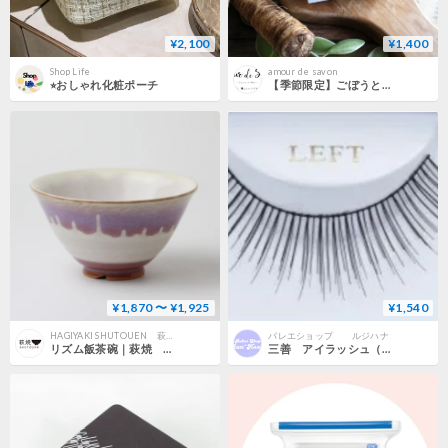
¥2,100
¥1,400
Shop Life
amour de savon
⭐︎おしゃれ化粧ポーチ
【季節限定】ごぼうとセージのSOAP
¥1,870 〜 ¥1,925
¥1,540
HAGIYAKI SHUTOUEN 萩焼窯元・萩陶苑 椿秀窯のオンラインストア
バレエショップ ルジハナ
リズム飯茶碗｜萩焼 萩陶苑 椿秀窯
三善 アイラッシュ（つけまつげ）