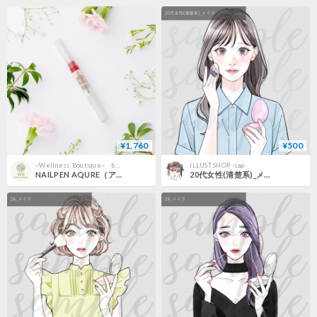
¥1,760
¥500
~Wellness Boutique~ byWiiB
ILLUST SHOP -saa-
NAILPEN AQURE（アキュレ）レッド
20代女性(清楚系)_メイク