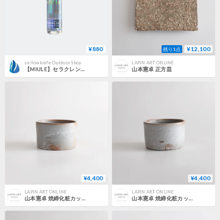
¥880
¥12,100
残り1点
yellowknife Outdoor Shop
LAPIN ART ONLINE
【MIULE】セラクレンズmini MINERAL（15ml）
山本憲卓 正方皿
¥4,400
¥4,400
LAPIN ART ONLINE
LAPIN ART ONLINE
山本憲卓 焼締化粧カップ 5
山本憲卓 焼締化粧カップ 4