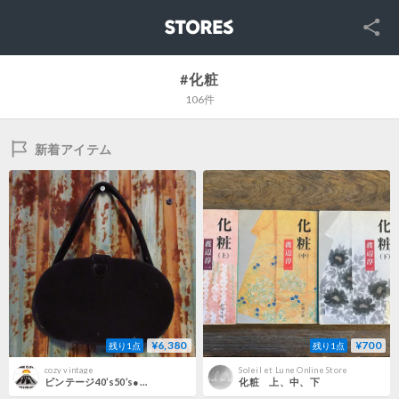
SNS
STORES
#化粧
106件
新着アイテム
¥6,380
¥700
残り1点
残り1点
cozy vintage
Soleil et Lune Online Store
ビンテージ40’s50’s●スエードバニティバッグ黒●260716d4-bag-hndレディース鞄ハンドバッグ化粧1940s1950s
化粧 上、中、下