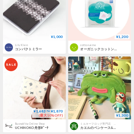
¥1,000
¥1,200
Lily Klein
cotton aime
コンパクトミラー
オーガニックコットン aime
¥1,683 〜 ¥1,870
(最大10%OFF)
¥1,300
BuonaVita Online Shop
ミルキーフロッグ専門店 KEROYON
UCHINOKO舟形ﾎﾟｰﾁ
カエルのペンケース&化粧ポーチ ぬいぐるみ