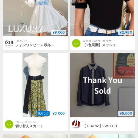
¥9,000
¥2,980
LUXURY
World Planet Market
シャツワンピース 秋冬 ホワイト ブルー 切り替え プリント フリル 襟付き ショート丈 ひざ上丈 フレア ドレス かわいい おでかけ デート 大きいサイズ サイズ豊富 セミロリータ
【2色展開】メッシュ 切り替え Tシャツ 透け感 通気性 夏 セクシー 涼しい CP-468
¥3,000
¥8,800
残り1点
MOGU RENTAL
Rill
切り替えスカート
【J.CREW】SWITCH WORK SHIRT sizeM