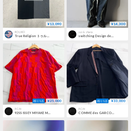
¥13,090
¥14,300
ROLIKO
sui & shara
True Religion トゥルーレリジョン Spliced World Tour Buddha ワールドツアー ブッダロゴ Tシャツ (TRUE-TS6)
switching Design denim pants
¥25,000
¥33,000
残り1点
残り1点
P.C/H
P.C/H
92SS ISSEY MIYAKE MEN T-shirt Knit panel
COMME des GARCONS HOMME PLUS jacket 90s