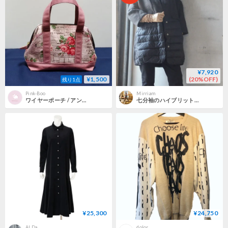
¥7,920
¥1,500
(20%OFF)
残り1点
Pink-Boo
Mirriam
ワイヤーポーチ / アンティークローズ ハンドメイド
七分袖のハイブリットジャケット（NEW)
¥25,300
¥24,750
ALDa
dolor