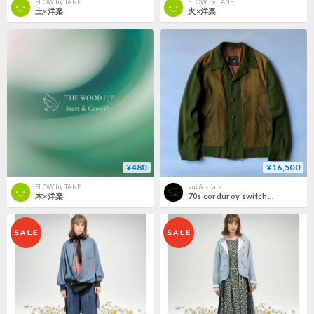
FLOW by TANÉ
FLOW by TANÉ
土×洋楽
火×洋楽
¥480
¥16,500
FLOW by TANÉ
sui & shara
木×洋楽
70s corduroy switching shirt jacket