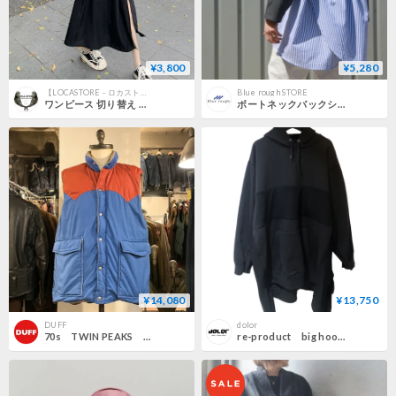
¥3,800
¥5,280
【LOCASTORE - ロカストア】韓国ファッション・ハワイアンジュエリーなどの通販
Blue rough STORE
ワンピース 切り替え 肩開き 半袖 スリット ロング丈 Aライン ハイウエスト レトロ 韓国ファッション レディース 大人可愛い ガーリー DTC-706730929655
ボートネックバックシャン8分袖プルオーバー
¥14,080
¥13,750
DUFF
dolor
70s TWIN PEAKS 切り替え ベスト USA製 ヴィンテージ 中綿 San Francisco (S3384)
re-product big hoodie