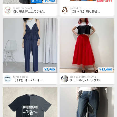
¥9,900
(30%OFF)
残り1点
countthree/sanbi
aphrodite
切り替えデニムワンピース-ブラック-
【XS〜4L】切り替えボタントップス
¥5,900
¥15,400
hanao select
jade by stage's STORE
【予約】オーバーオール デニムペプラム コンビネゾン
チュールリバーシブルスカート