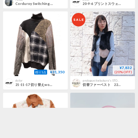
Corduroy Switching Dress
20-9-6 プリントスウェット
¥7,832
¥31,350
(20%OFF)
残り1点
dolor
prologueikebukuro's STORE
21-11-17 切り替えwool tops
切替ファーベスト 22-0-591