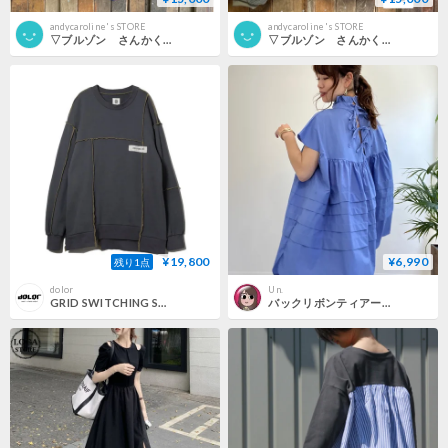
andycaroline's STORE
andycaroline's STORE
▽ブルゾン さんかくブルゾン Lサイズ skl-A
▽ブルゾン さんかくブルゾン Mサイズ skm-ABCDE
¥19,800
¥6,990
残り1点
dolor
Un.
GRID SWITCHING SWEAT P/O / charcoal
バックリボンティアードブラウス