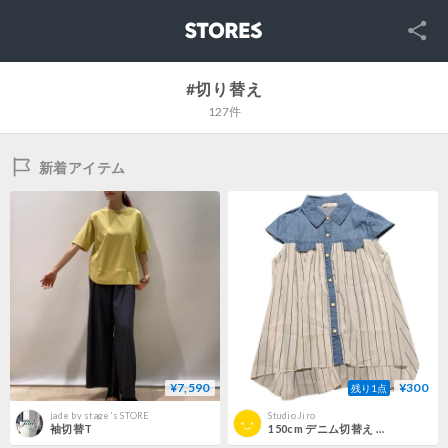
SNS
STORES
#切り替え
127件
新着アイテム
¥7,590
¥300
残り1点
jade by stage's STORE
Studio Jiro
袖切替T
150cm デニム切替え シアーシャツ