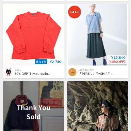
¥15,840
¥2,750
(40%OFF)
残り1点
B.B.L.
Lion gallery
80’s DEP'T Mountain Song デプト マウンテンソング 切り替え長袖カットソー サイズ不明 レット 色落ち要注意！ジャンク 色落ち要注意！
『PERSIL』TｰSHIRT 215