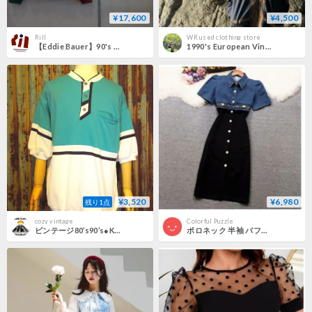
¥17,600
¥4,500
Rill
WR used clothing store
【Eddie Bauer】90's PANEL DOWN JACKET sizeL
1990's European Vintage Leopard Print Switching blouson /wr74
¥3,520
¥6,980
残り1点
cozy vintage
Colorful Puzzle
ビンテージ80’s90’s●KNIGHTSBRIDGEヘンリーネック切り替えTシャツsize XL●240927k4-m-tsh-ot 1980s1990s古着メンズトップス
ポロネック 半袖 パフ袖 切替 ワンピース 着痩せ 韓国ファッション ハイウェスト ワンピ CP-388