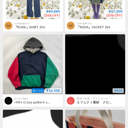
¥40,480
¥57,200
(20%OFF)
(20%OFF)
Lion gallery
Lion gallery
『RUSK』SHIRT 216
『RUSK』JACKET 216
¥16,500
¥400
残り1点
sui & shara
素材で応援！マテリエール
~90's Crazy pattern sweat hoodie
エフェクト素材 クロス・ディバイドカットイン「黒」（RGBA AVI+PNG連番画像2形式パック販売）