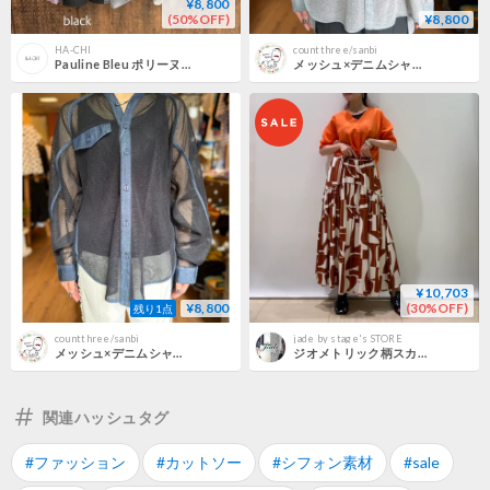
¥8,800
(50%OFF)
¥8,800
HA-CHI
countthree/sanbi
Pauline Bleu ポリーヌブロー 異素材ミックス カーゴデザインスカート
メッシュ×デニムシャツ-グレージュ-
¥10,703
¥8,800
(30%OFF)
残り1点
countthree/sanbi
jade by stage's STORE
メッシュ×デニムシャツ-ブラック-
ジオメトリック柄スカート
関連ハッシュタグ
#ファッション
#カットソー
#シフォン素材
#sale