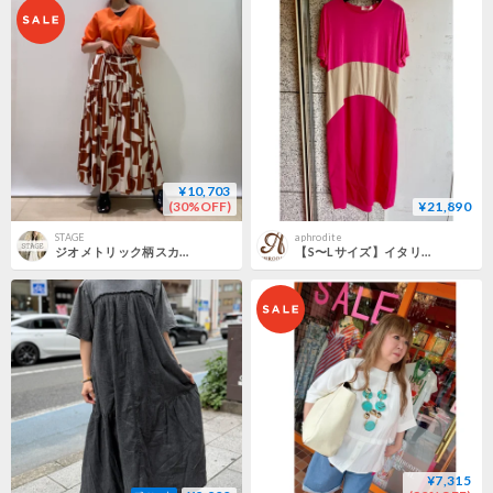
¥10,703
(30%OFF)
¥21,890
STAGE
aphrodite
ジオメトリック柄スカート
【S〜Lサイズ】イタリア製 配色切り替え半袖ワンピース
¥7,315