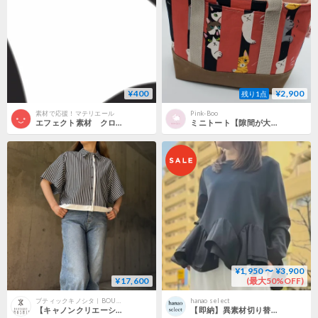
¥400
¥2,900
残り1点
素材で応援！マテリエール
Pink-Boo
エフェクト素材 クロス・ディバイドカットイン「白」（RGBA AVI+PNG連番画像2形式パック販売）
ミニトート【隙間が大好きにゃんこ】ハンドメイド
¥1,950 〜 ¥3,900
¥17,600
(最大50%OFF)
ブティックキノシタ｜BOUTIQUE KINOSHITA
hanao select
【キャノンクリエーション/Arumlily/アロムリリー/ブラウス
【即納】異素材切り替え 裾フリルデザイン プルオーバートップス