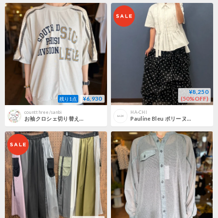
¥8,250
¥6,930
(50%OFF)
残り1点
countthree/sanbi
HA-CHI
お袖クロシェ切り替えプルオーバー -ベージュ-
Pauline Bleu ポリーヌブロー ドットシアー デザインスカー