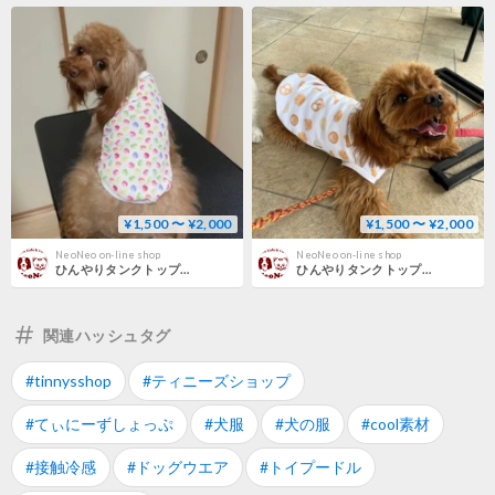
¥1,500 〜 ¥2,000
¥1,500 〜 ¥2,000
NeoNeo on-line shop
NeoNeo on-line shop
ひんやりタンクトップ マカロン ３S～２L
ひんやりタンクトップ "NEW” クマさん＆パン 3S～2 L
関連ハッシュタグ
#tinnysshop
#ティニーズショップ
#てぃにーずしょっぷ
#犬服
#犬の服
#cool素材
#接触冷感
#ドッグウエア
#トイプードル