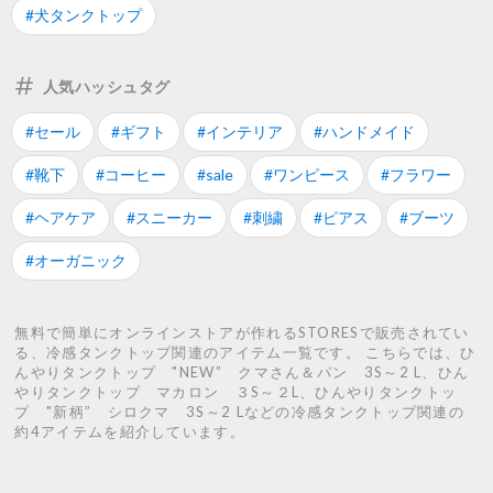
#犬タンクトップ
人気ハッシュタグ
#セール
#ギフト
#インテリア
#ハンドメイド
#靴下
#コーヒー
#sale
#ワンピース
#フラワー
#ヘアケア
#スニーカー
#刺繍
#ピアス
#ブーツ
#オーガニック
無料で簡単にオンラインストアが作れるSTORESで販売されてい
る、冷感タンクトップ関連のアイテム一覧です。 こちらでは、ひ
んやりタンクトップ "NEW” クマさん＆パン 3S～2 L、ひん
やりタンクトップ マカロン ３S～２L、ひんやりタンクトッ
プ "新柄” シロクマ 3S～2 Lなどの冷感タンクトップ関連の
約4アイテムを紹介しています。