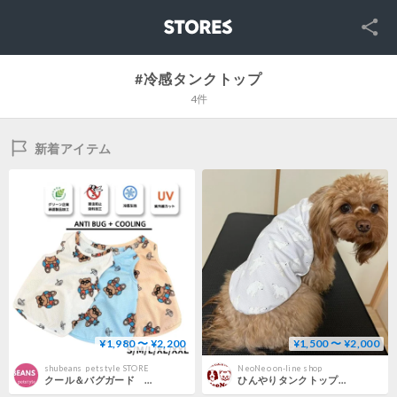
SNS
STORES
#冷感タンクトップ
4件
新着アイテム
¥1,980 〜 ¥2,200
¥1,500 〜 ¥2,000
shubeans_petstyle STORE
NeoNeo on-line shop
クール＆バグガード リゾートクマプリントタンクトップ
ひんやりタンクトップ "新柄” シロクマ 3S～2 L