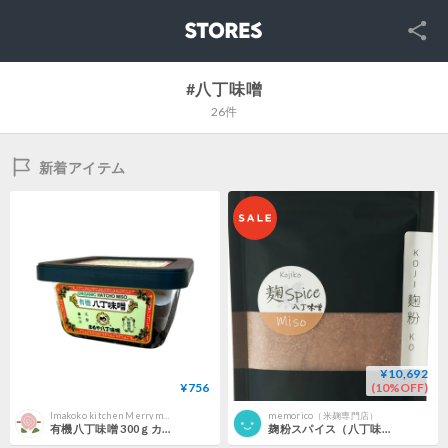
SNS
STORES
#八丁味噌
26件
新着アイテム
¥10,692
¥756
(10%OFF)
Imakoko kitchen Merrymomo メリーモモ オンラインショップ
memorico（米麹専門店）
有機八丁味噌 300ｇカップ
麹粉スパイス（八丁味噌） ×10個