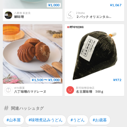
¥1,000
¥1,067
八勝館 多波良
21toho
鯛味噌
２パック オリエンタル 肉味噌カレー 肉みそカレー 三河 カクキュー 八丁味噌 名古屋めし なごやめし
¥1,500 〜 ¥5,000
¥972
otto製菓
郡司味噌漬物店
八丁味噌のマドレーヌ
名古屋味噌 500ｇ
関連ハッシュタグ
#山本屋
#味噌煮込みうどん
#うどん
#お歳暮