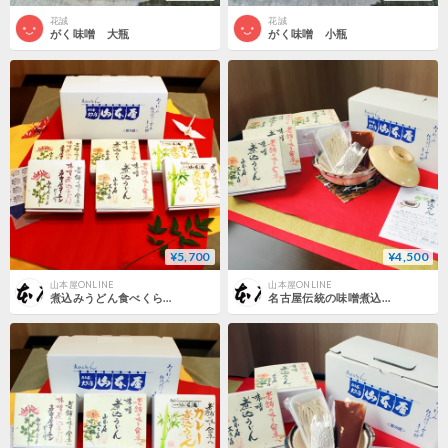
花誠
花誠
がく味噌 大瓶
がく味噌 小瓶
¥5,700
¥4,500
山本屋ONLINE
山本屋ONLINE
煮込みうどん食べくらべセット＜6食セット＞
名古屋伝統の味噌煮込みうどん＜6食セット＞