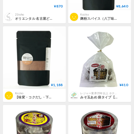
¥870
¥8,640
21toho
Kojiko
オリエンタル 名古屋どてめし 2パック 八丁味噌 名古屋めし ご当地 レトルトパウチ 簡単便利
麹粉スパイス（八丁味噌） ×10個
¥1,188
¥410
Kojiko
レジャー業界35年以上 ホテル・宿泊施設向け業務用品の専門店【パインクリエイト】
【味変・コクだし・下ごしらえ】万能老舗の旨味「麹粉スパイス（八丁味噌）」50g
みそ玉あめ 袋タイプ【合資会社 八丁味噌（カクキュー）味噌使用】