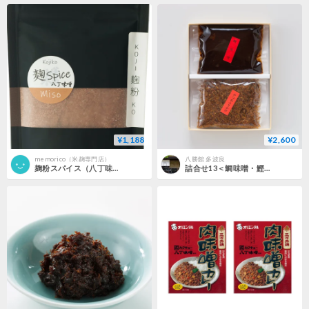
¥1,188
¥2,600
memorico（米麹専門店）
八勝館 多波良
麹粉スパイス（八丁味噌）
詰合せ13＜鯛味噌・鰹ふりかけ＞