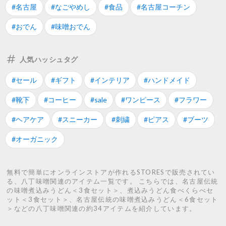
#名古屋
#なごやめし
#食品
#名古屋コーチン
#おでん
#味噌おでん
人気ハッシュタグ
#セール
#ギフト
#インテリア
#ハンドメイド
#靴下
#コーヒー
#sale
#ワンピース
#フラワー
#ヘアケア
#スニーカー
#刺繍
#ピアス
#ブーツ
#オーガニック
無料で簡単にオンラインストアが作れるSTORESで販売されてい
る、八丁味噌関連のアイテム一覧です。 こちらでは、名古屋伝統
の味噌煮込みうどん＜3食セット＞、煮込みうどん食べくらべセ
ット＜3食セット＞、名古屋伝統の味噌煮込みうどん＜6食セット
＞などの八丁味噌関連の約34アイテムを紹介しています。