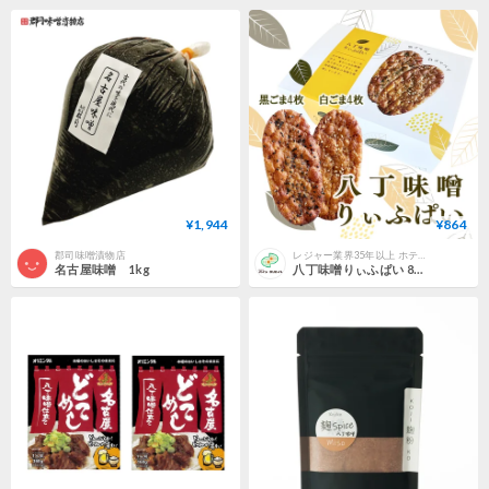
¥1,944
¥864
郡司味噌漬物店
レジャー業界35年以上 ホテル・宿泊施設向け業務用品の専門店【パインクリエイト】
名古屋味噌 1kg
八丁味噌りぃふぱい 8枚入（白ごま4枚・黒ごま4枚）リーフパイ