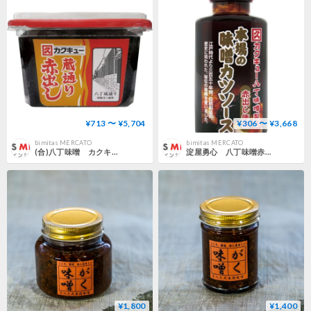
¥713 〜 ¥5,704
¥306 〜 ¥3,668
bimitas MERCATO
bimitas MERCATO
(合)八丁味噌 カクキュー 蔵通り 赤出し 赤味噌 500g
淀屋勇心 八丁味噌赤出し使用 味噌かつソース 180ml
¥1,800
¥1,400