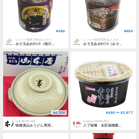
¥486
¥486
レジャー業界35年以上 ホテル・宿泊施設向け業務用品の専門店【パインクリエイト】
レジャー業界35年以上 ホテル・宿泊施設向け業務用品の専門店【パインクリエイト】
みそ玉あめBOX（徳川家康）【合資会社 八丁味噌（カクキュー）味噌使用】
みそ玉あめBOX（みそ樽）【合資会社 八丁味噌（カクキュー）味噌使用】
¥4,500
¥480 〜 ¥2,877
山本屋ONLINE
bimitas MERCATO
味噌煮込みうどん専用信楽焼土鍋 蓋付き
八丁味噌 名匠味噌蔵 八丁味噌の赤出し 300g