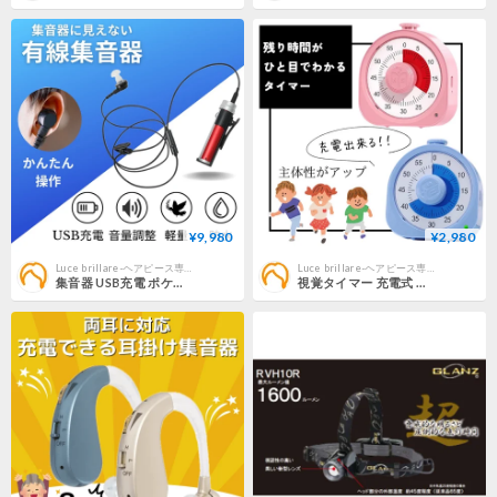
¥9,980
¥2,980
Luce brillare-ヘアピース専門店-
Luce brillare-ヘアピース専門店-
集音器 USB充電 ポケット型 左右両用 充電式 目立たない 小型 軽量 ケース付き ケーブル付き 集音機 助聴器 遠聴器 会話 テレビ 簡単操作 両耳対応 使
視覚タイマー 充電式 電池不要 ポマドーロ 時計 子供 知育 勉強タイマー 教育 タイマー 学習用 60分 黒 ブルー アラーム 時間管理 Luce br