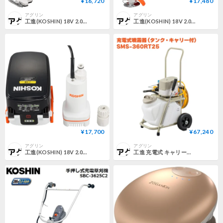
¥16,720
¥17,480
アグリン
アグリン
工進(KOSHIN) 18V 2.0Ah 充電式 バリカン 草刈機 SGB-180 【バッテリー・充電器付】 バリカン刃 軽量 手軽
工進(KOSHIN) 18V 2.0Ah 充電式 草刈機 刈払機 SGC-180 【バッテリー・充電器付】 刈刃 2種類 チップソー 樹脂ブレード 軽量 手軽
¥17,700
¥67,240
アグリン
アグリン
工進(KOSHIN) 18V 2.0Ah 充電式 水中ポンプ SSP-1820 バッテリー・充電器付 コードレス 散水 電源不要 タイマー運転 ハイパワー
工進 充電式 キャリー動噴 36V SMS-360RT25 25Lタンク キャリー付き