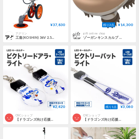
¥37,830
¥14,300
残り2点
アグリン
gift online shop
工進(KOSHIN) 36V 2.5Ah 手押し式 充電草刈機 刈払機 SBC-3625C2 バッテリー・充電器付 簡単 疲れない キャリー式 折り畳み 収納
ゾーガンキンスカルプ ZOGANKIN SCALP
¥2,420
¥3,080
残り1点
OSCショップ
OSCショップ
【ドラゴンズ向け応援グッズ】LEDキーホルダー ドアラ・ライト
【ドラゴンズ向け応援グッズ】LEDキーホルダー ビクトリーバットライト