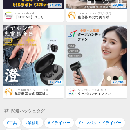
¥1,906
¥9,980
Viva la Vida Pets
Luce brillare-ヘアピース専門店-
【BITE ME】ジェリーベア LEDライト
集音器 耳穴式 両耳対応 USB充電 ワイヤレス イヤホン 小型 軽量 ケース付き ケーブル付き みみあな 集音機 助聴器 遠聴器 会話 テレビ 簡単 プレゼント ブラック 黒色 両親
¥9,980
¥2,980
Luce brillare-ヘアピース専門店-
ソシアルテックSTORES
集音器 耳穴式 両耳対応 USB充電 ワイヤレス イヤホン 小型 軽量 ケース付き ケーブル付き みみあな 集音機 助聴器 遠聴器 会話 テレビ 簡単 プレゼント ブラック 黒色
ターボハンディファン
関連ハッシュタグ
#工具
#業務用
#ドライバー
#インパクトドライバー