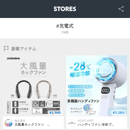
SNS
STORES
#充電式
79件
新着アイテム
¥2,960
¥3,280
逸品通信
AGUICHANT
大風量ネックファン FSZ-05B
ハンディファン 冷却プレート 折りたたみ 超軽量 熱中症対策