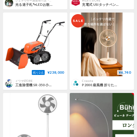
シュナウザー雑貨専門店『うちのコ。』
MDS's STORE
光る迷子札🐾LEDお散歩ピカピカライト🐾
充電式 USIタッチペン グレー
¥238,000
¥6,740
残り2点
イワサSTORE
Crecote
工進除雪機 SR-350 小型 家庭用 ブレード式 電動 充電式 オスカル 【北海道限定販売】
P2000 扇風機 折りたたみ コードレス 首振り 伸縮式 卓上 リモコン USB充電式 タイマー付き 静音 高さ自由調節 小型 コンパクト 収納 DCモーター リビング 室内 アウトドア