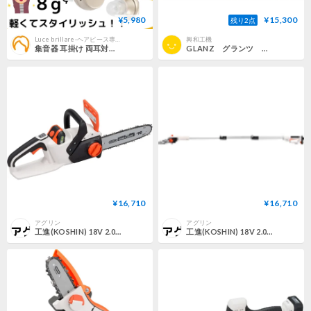
¥5,980
¥15,300
残り2点
Luce brillare-ヘアピース専門店-
興和工機
集音器 耳掛け 両耳対応 USB充電 目立たない 小型 軽量 みみかけ ワイヤレス 使いやすい 集音機 助聴器 遠聴器 会話 テレビ 簡単操作 プレゼント ベー
GLANZ グランツ 充電式ヘッドライト RVH10R 1600ルーメン
¥16,710
¥16,710
アグリン
アグリン
工進(KOSHIN) 18V 2.0Ah 充電式 チェンソー SCS-1820R バッテリー・充電器付 リアハンドル 細枝 太枝 万能 自動 注油 白・黒
工進(KOSHIN) 18V 2.0Ah 充電式 伸縮 ポールチェンソー SPS-180T スマートシリーズ バッテリー・充電器付 軽量 高枝 高木 庭木 剪定 チェンソー 手軽