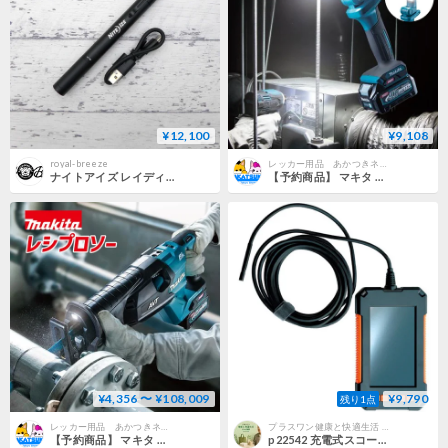
¥12,100
¥9,108
royal-breeze
レッカー用品 あかつきネットショップ
ナイトアイズ レイディアント リチャージャブル ペンライト
【予約商品】 マキタ 充電式LEDワークライト LEDライト ML006G 500ルーメン
¥4,356 〜 ¥108,009
¥9,790
残り1点
レッカー用品 あかつきネットショップ
プラスワン健康と快適生活 STORE
【予約商品】 マキタ 充電式レシプロソー セット/本体のみ/レシプロソーブレード JR002GRDX/JR002GZ/A-57984
p22542 充電式スコープカメラ A/ skb