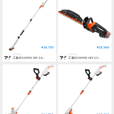
¥16,710
¥23,560
アグリン
アグリン
工進(KOSHIN) 18V 2.0Ah 充電式 伸縮 軽量 ポール ヘッジトリマー SPH-1820K バッテリー・充電器付 コードレス 伸縮 剪定 高所 簡単 静音 共通バッテリー
工進(KOSHIN) 18V 2.5Ah 充電式 ヘッジトリマー PHT-1825 プレミアムシリーズ バッテリー・充電器付 軽量 IPX4相当 庭木 剪定