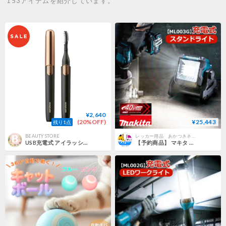
153アイテムを紹介しています。
¥2,640
(20%OFF)
¥25,443
残り1点
BEAUTY STORE
レッカー用品 あかつきネットショップ
USB充電式 アイラッシュカーラー KLC-0981
【予約商品】 マキタ 充電式スタンドライト ML003G バッテリー充電器別売 LEDライト ワークライト 折りたたみ式ハンドル