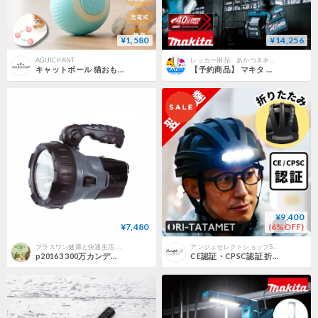
¥1,580
¥14,256
AGUICHANT
レッカー用品 あかつきネットショップ
キャットボール 猫おもちゃ
【予約商品】 マキタ 充電式LEDワークライト ML002G バッテリー充電器別売 LEDライト ワークライト 吊り下げ フック式 スタンドライト
¥9,400
¥7,480
(6%OFF)
プラスワン健康と快適生活 STORE
アンジュセレクトショップSTORES店
p20163 300万カンデラ充電式LEDスーパービームライト GB/ skb
CE認証・CPSC認証 折りたたみヘルメット 折り畳み自転車ヘルメット 前後ライト付き 収納袋付き マグネットバックル 補助金対象 ORITATA-MET アルファ BRINGER