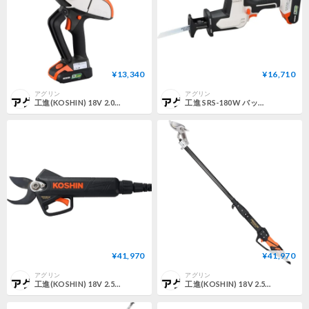
¥13,340
¥16,710
アグリン
アグリン
工進(KOSHIN) 18V 2.0Ah 充電式 ハンディ チェーンソー SHC-180 【バッテリー・充電器付】 枝切り 剪定 軽量 コンパクト 小型
工進 SRS-180W バッテリー・充電器付 レシプロソー 2WAYタイプ 充電式 バッテリー 工進 充電式レシプロソー SRS180W
¥41,970
¥41,970
アグリン
アグリン
工進(KOSHIN) 18V 2.5Ah 充電式 剪定 はさみ PPD-1825B プレミアムシリーズ バッテリー・充電器付 軽量 コンパクト バイパス刃 日本製刃 果樹 荒剪定
工進(KOSHIN) 18V 2.5Ah 充電式 ポール 剪定 はさみ PPD-1825P プレミアムシリーズ バッテリー・充電器付 最大モード φ40mm 切断 果樹 太枝 荒剪定 下切り