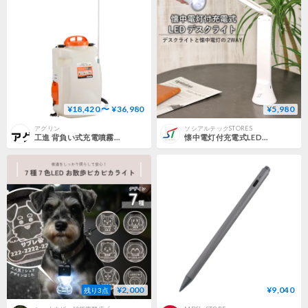
¥18,420 〜 ¥36,980
¥5,980
アグリン
ソシアルテックSTORES
工進 背負い式充電噴霧器 18V 2．0Ah スマートシリーズ SLS-15
懐中電灯付充電式LEDデスクライト LDB17MCF1
¥2,000
¥9,040
残り3点