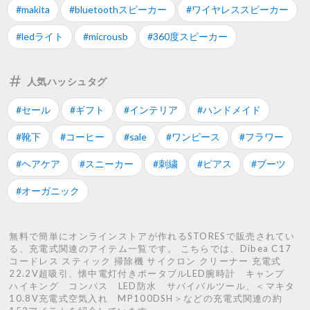
#makita
#bluetoothスピーカー
#ワイヤレススピーカー
#ledライト
#microusb
#360度スピーカー
人気ハッシュタグ
#セール
#ギフト
#インテリア
#ハンドメイド
#靴下
#コーヒー
#sale
#ワンピース
#フラワー
#ヘアケア
#スニーカー
#刺繍
#ピアス
#ブーツ
#オーガニック
無料で簡単にオンラインストアが作れるSTORESで販売されてい
る、充電式関連のアイテム一覧です。 こちらでは、Dibea C17
コードレス スティック 掃除機 サイクロン クリーナー 充電式
22.2V超吸引、懐中電灯付きポータブルLED腕時計 キャンプ
ハイキング コンパス LED防水 サバイバルツール、＜マキタ
10.8V充電式空気入れ MP100DSH＞などの充電式関連の約