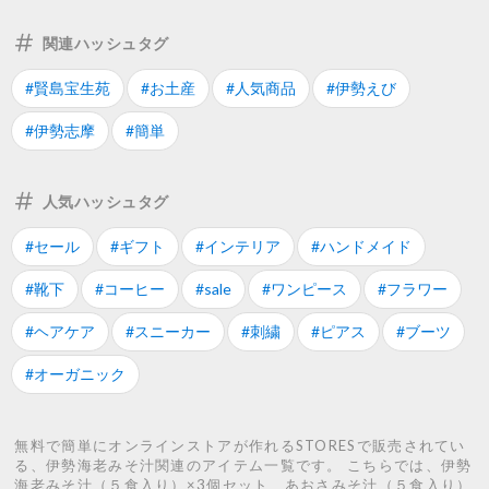
関連ハッシュタグ
#賢島宝生苑
#お土産
#人気商品
#伊勢えび
#伊勢志摩
#簡単
人気ハッシュタグ
#セール
#ギフト
#インテリア
#ハンドメイド
#靴下
#コーヒー
#sale
#ワンピース
#フラワー
#ヘアケア
#スニーカー
#刺繍
#ピアス
#ブーツ
#オーガニック
無料で簡単にオンラインストアが作れるSTORESで販売されてい
る、伊勢海老みそ汁関連のアイテム一覧です。 こちらでは、伊勢
海老みそ汁（５食入り）×3個セット、あおさみそ汁（５食入り）