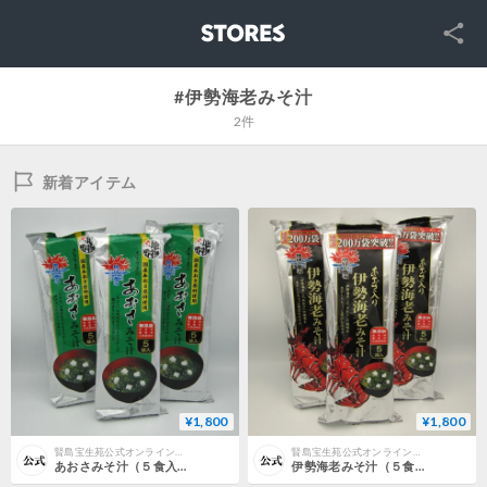
SNS
STORES
#伊勢海老みそ汁
2件
新着アイテム
¥1,800
¥1,800
賢島宝生苑公式オンラインショップ
賢島宝生苑公式オンラインショップ
あおさみそ汁（５食入り）×3個セット
伊勢海老みそ汁（５食入り）×3個セット