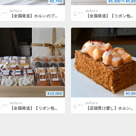
¥2,700
¥5,300 〜 ¥5,40
puhura
puhura
【全国発送】ホルンのプティ・クッキー缶(8月11日〜8月16日発送)
【全国発送】【リボン包装】【熨斗】焼き菓子15点詰め合わせ
¥13,000
¥5,80
puhura
puhura
【全国発送】【リボン包装】焼き菓子37点詰め合わせ
【店頭受け渡し】ホルンのナポレオンパイ 白桃《11:00〜18:00》