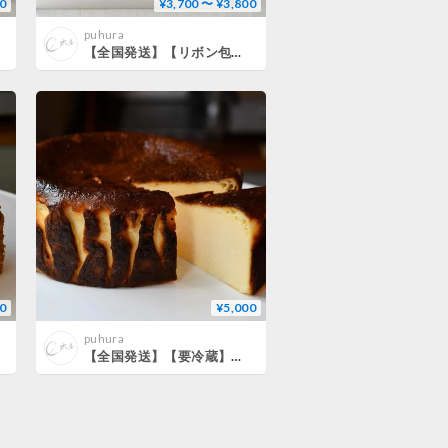
0
¥3,700 〜 ¥3,800
puhura
【全国発送】【リボン包装】【熨斗】焼き菓子10種詰め合わせ
0
¥5,000
puhura
【全国発送】【要冷蔵】ホルンのバスクチーズケーキ