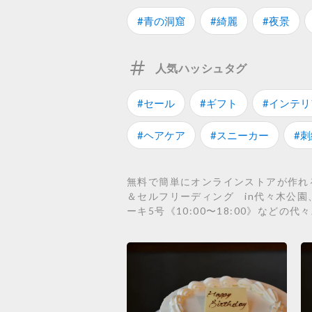
#青の洞窟
#綺麗
#夜景
人気ハッシュタグ
#セール
#ギフト
#インテリ
#ヘアケア
#スニーカー
#刺
無料で簡単にオンラインストアが作れるS
＆セルフリーディング in代々木公園
ーキ5号《10:00〜18:00》など