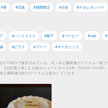
#青
#写真
#期間限定
#渋谷
#ナポレオンパイ
ア
#ハンドメイド
#靴下
#コーヒー
#sale
繍
#ピアス
#ブーツ
#オーガニック
TORESで販売されている、代々木公園関連のアイテム一覧です。 
、【店頭受け渡し】白桃のショートケーキ4号《10:00〜18:0
の代々木公園関連の約11アイテムを紹介しています。