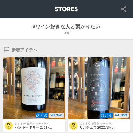
SNS
STORES
#ワイン好きな人と繋がりたい
8件
新着アイテム
¥3,960
¥4,059
残り1点
残り1点
おすすめ 無添加 ナチュラルワイン（ナチュール） | こだわり ナチュラルワイン 北摂ワインズ
おすすめ 無添加 ナチュラルワイン（ナチュール） | こだわり ナチュラルワイン 北摂ワインズ
ハンキー ドリー 2021 /赤/ ヴィニエス・トルトゥーガ / スペイン・カタルーニャ州 / SO2 無添加
サルチュウ 2022 /赤/ ジュゼッペ・セディレズ / イタリア・ サルデーニャ / SO2 35mg/L