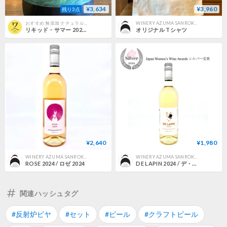
¥3,634
¥3,960
残り3点
おすすめ 無添加 ナチュラルワイン（ナチュール） | こだわり ナチュラルワイン 北摂ワインズ
WINERY AZUMA SANROKU 【ワイナリー吾妻山麓】
リキッド・サマー 2024 /白 / トゥレイ・チャラーディ・ピンツェート / ハンガリー ・コマーロム-エステルゴム・バイ / SO2 10mg/L以下
オリジナル Tシャツ
¥2,640
¥1,980
WINERY AZUMA SANROKU 【ワイナリー吾妻山麓】
WINERY AZUMA SANROKU 【ワイナリー吾妻山麓】
ROSE 2024 / ロゼ 2024
DE LAPIN 2024 / デ・ラパン 2024
関連ハッシュタグ
#反射炉ビヤ
#セット
#ビール
#クラフトビール