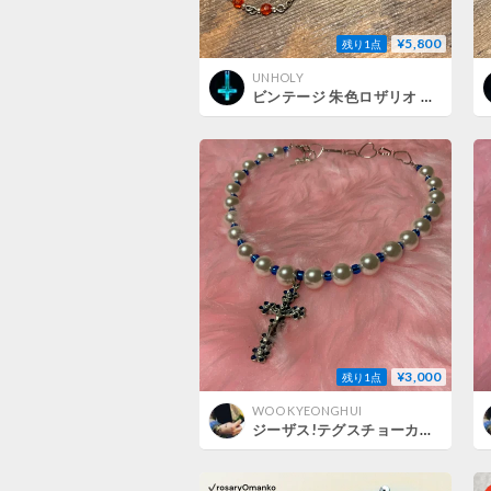
¥5,800
残り1点
UNHOLY
ビンテージ 朱色ロザリオ 十字架 イエスキリスト 不思議のメダイ ネックレス アクセサリー
¥3,000
残り1点
WOO KYEONGHUI
ジーザス!テグスチョーカー⑦