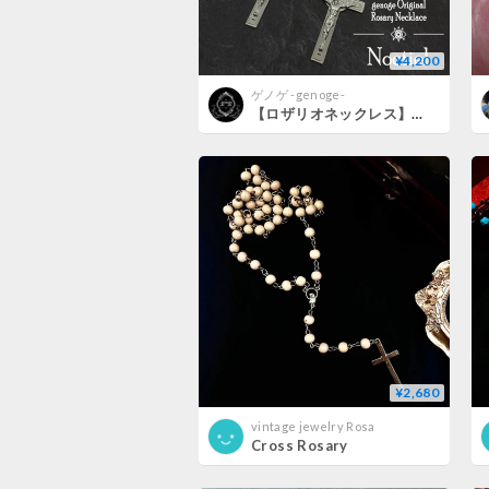
¥4,200
ゲノゲ -genoge-
【ロザリオネックレス】シルバーネックレス｜ゴシック×ゴスロリ×ロリィタ×地雷系×V系×モード系×ロック｜五芒星×十字架｜genoge -ゲノゲ-｜Noctiel
¥2,680
vintage jewelry Rosa
Cross Rosary