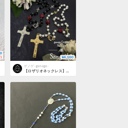
0
)
¥4,100
ゲノゲ -genoge-
【ロザリオネックレス】ゴシックネックレス｜ゴスロリ×ロリィタ×地雷系×量産型×V系×ロック｜ハート×十字架×クロス｜genoge -ゲノゲ-｜Sangrélia