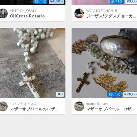
¥4,500
¥3,00
残り1点
残り1点
ARTRICK_OSAKA
WOO KYEONGHUI
OilCross Rosario
ジーザス!テグスチョーカー⑤
¥0
¥28,00
残り1点
リボンときどきネコ
mamantique
マザーオブパールのロザリオ
マザーオブパール ロザリオケースとロザリオ フランスアンティーク アンティークのある暮らし