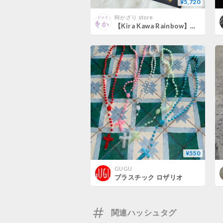
¥5,720
時かざり store
【Kira Kawa Rainbow】祈りのロザリオ ネックレス
¥550
GUGU
プラスチック ロザリオ
関連ハッシュタグ