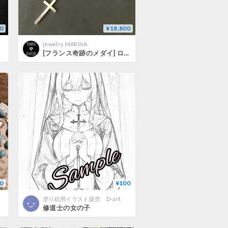
0
¥18,800
jewelry MARINA
[フランス奇跡のメダイ] ロザリオnecklace - vintageガラス*SV 1点限り
0
¥100
塗り絵用イラスト販売 D-art
修道士の女の子