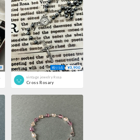
9
¥3,900
残り1点
チーフジュエリー
vintage jewelry Rosa
Cross Rosary