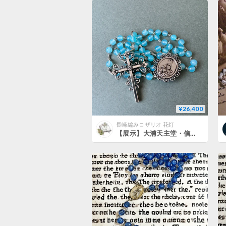
¥26,400
長崎編みロザリオ 花灯
【展示】大浦天主堂・信徒発見の聖母の5連ロザリオ（シーブルーカルセドニー）