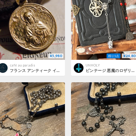
¥5,980
¥24,80
残り1点
café au paradis
UNHOLY
フランス アンティーク イエズスの聖心 いと尊きロザリオの聖母 メダイ ペナン PENIN
ビンテージ 悪魔のロザリオ ネックレス