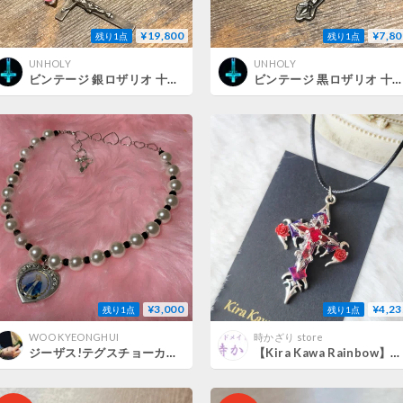
¥19,800
¥7,80
残り1点
残り1点
UNHOLY
UNHOLY
ビンテージ 銀ロザリオ 十字架 イエスキリスト 不思議のメダイ ネックレス アクセサリー
ビンテージ 黒ロザリオ 十字架 イエスキリスト 不思議のメダイ ネックレス アクセサリー
¥3,000
¥4,23
残り1点
残り1点
WOO KYEONGHUI
時かざり store
ジーザス!テグスチョーカー⑥
【Kira Kawa Rainbow】断罪のロザリオ