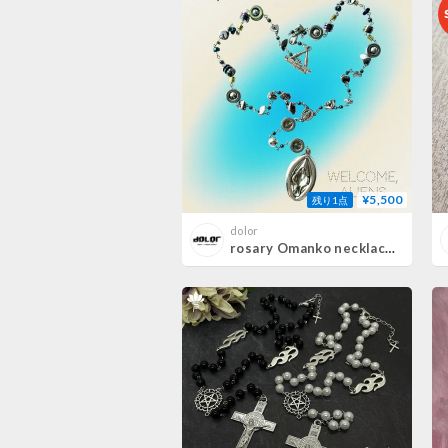
¥5,500
残り1点
dolor
rosary Omanko necklace (meteorite)