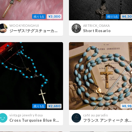
¥3,000
¥4,50
残り1点
残り1点
WOO KYEONGHUI
ARTRICK_OSAKA
ジーザス!テグスチョーカー②
Short Rosario
¥2,680
¥8,98
残り1点
vintage jewelry Rosa
café au paradis
Cross Turquoise Blue Rosary
フランス アンティーク 水色 ガラス ロザリオ 聖母マリア メダイ 真鍮 アール・デコ