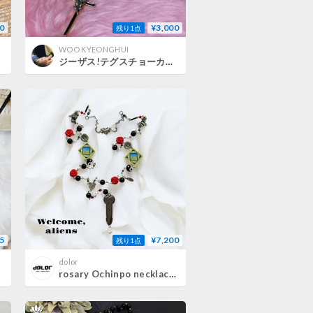
0
¥3,000
残り1点
WOO KYEONGHUI
ジーザス!テグスチョーカー⑧
5
¥7,200
残り1点
dolor
rosary Ochinpo necklace /2way (Yin Yan Rose)