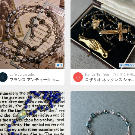
¥0
¥999,99
café au paradis
Hands Tell You｜心くすぐるモ
フランス アンティーク クリア ガラス ロザリオ キリスト メダイ 天使 シルバー800. 天使 モノグラム
ロザリオ ネックレス シェイクハンド ブラックグラス リメイク アップサイクル