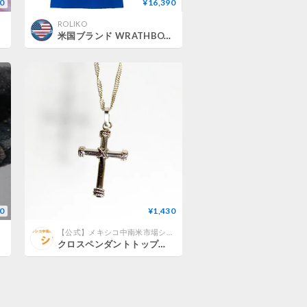
0
¥16,390
ROLIKO
米国ブランド WRATHBOY ウォーボーイ Holy Ghost T-shirt ロザリオ Tシャツ (CropT64)
0
¥1,430
【公式】メキシコ中南米市場シンコ 小分け販売（小売）
クロスペンダントトップ（１）