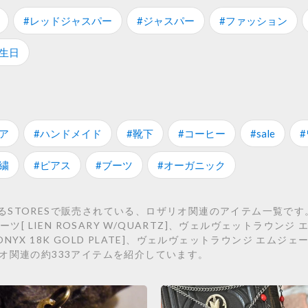
#レッドジャスパー
#ジャスパー
#ファッション
誕生日
ア
#ハンドメイド
#靴下
#コーヒー
#sale
繍
#ピアス
#ブーツ
#オーガニック
るSTORESで販売されている、ロザリオ関連のアイテム一覧です
ツ[ LIEN ROSARY W/QUARTZ]、ヴェルヴェットラウン
/ONYX 18K GOLD PLATE]、ヴェルヴェットラウンジ エムジェ
ロザリオ関連の約333アイテムを紹介しています。