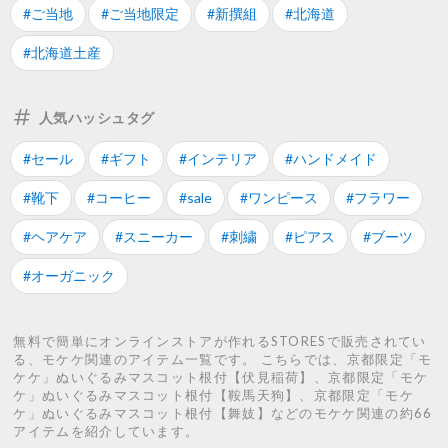
#ご当地
#ご当地限定
#新撰組
#北海道
#北海道土産
人気ハッシュタグ
#セール
#ギフト
#インテリア
#ハンドメイド
#靴下
#コーヒー
#sale
#ワンピース
#フラワー
#ヘアケア
#スニーカー
#刺繍
#ピアス
#ブーツ
#オーガニック
無料で簡単にオンラインストアが作れるSTORESで販売されてい
る、モケケ関連のアイテム一覧です。 こちらでは、京都限定「モ
ケケ」ぬいぐるみマスコット根付【伏見稲荷】、京都限定「モケ
ケ」ぬいぐるみマスコット根付【鞍馬天狗】、京都限定「モケ
ケ」ぬいぐるみマスコット根付【舞妓】などのモケケ関連の約66
アイテムを紹介しています。