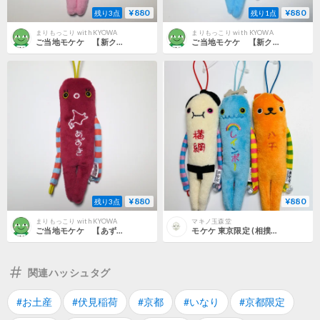
¥880
¥880
残り3点
残り1点
まりもっこり with KYOWA
まりもっこり with KYOWA
ご当地モケケ 【新クリオネ（ピンク）】
ご当地モケケ 【新クリオネ（ブルー）】
¥880
¥880
残り3点
まりもっこり with KYOWA
マキノ玉森堂
ご当地モケケ 【あずき】
モケケ 東京限定 (相撲、レインボーブリッジ、ハチ)
関連ハッシュタグ
#お土産
#伏見稲荷
#京都
#いなり
#京都限定