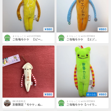
¥880
¥880
まりもっこり with KYOWA
まりもっこり with KYOWA
ご当地モケケ 【ビール】
ご当地モケケ 【エゾシカ】
¥880
¥880
残り2点
(株)高畠商店
まりもっこり with KYOWA
京都限定「モケケ」ぬいぐるみマスコット根付【八ツ橋】
ご当地モケケ【ハイウエイ：無事カエル】