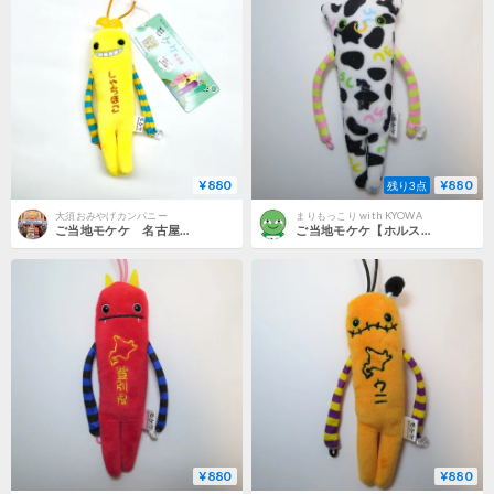
¥880
¥880
残り3点
大須おみやげカンパニー
まりもっこり with KYOWA
ご当地モケケ 名古屋・しゃちほこ
ご当地モケケ【ホルスタイン】
¥880
¥880