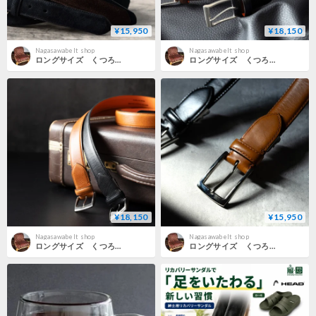
¥15,950
¥18,150
Nagasawabelt shop
Nagasawabelt shop
ロングサイズ くつろぎリラックス バックスキンベルト＜KR004L＞
ロングサイズ くつろぎリラックス イタリアンシュリンクレザーベルト＜KR003L＞
¥18,150
¥15,950
Nagasawabelt shop
Nagasawabelt shop
ロングサイズ くつろぎリラックス イタリアンオイルレザーベルト＜KR002L＞
ロングサイズ くつろぎリラックス 姫路スムースレザーベルト＜KR001L＞