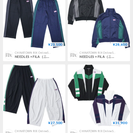
¥23,100
¥28,600
CHINATOWN RIX OnlineStore
CHINATOWN RIX OnlineStore
NEEDLES × FILA（ニードルス×フィラ）"Ventisei Track Pant"
NEEDLES × FILA（ニードルス×フィラ）"Ventisei Track Jacket"
¥27,500
¥31,900
CHINATOWN RIX OnlineStore
CHINATOWN RIX OnlineStore