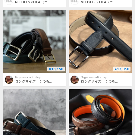
NEEDLES × FILA（ニードルス×フィラ）"H.D. Wind Pant"
NEEDLES × FILA（ニードルス×フィラ）"Star Cut Over Sized Windbreaker"
¥18,150
¥17,050
Nagasawabelt shop
Nagasawabelt shop
ロングサイズ くつろぎリラックス アメリカンオイルレザーベルト＜KR006L＞
ロングサイズ くつろぎリラックス 栃木レザーオイルシュリンクベルト＜KR005L＞