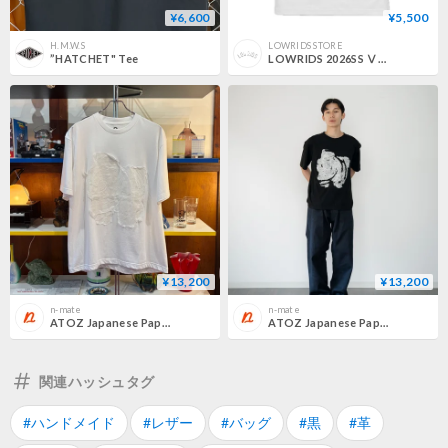
¥6,600
¥5,500
H.M.W.S
LOWRIDS STORE
”HATCHET" Tee
LOWRIDS 2026SS Ⅴ【Classic man】White限定
¥13,200
¥13,200
n-mate
n-mate
ATOZ Japanese Paper T-SHIRT <white> ［AtoZ］
ATOZ Japanese Paper T-SHIRT <black> ［AtoZ］
関連ハッシュタグ
#ハンドメイド
#レザー
#バッグ
#黒
#革