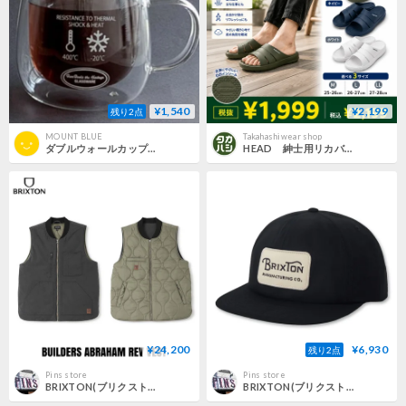
¥1,540
¥2,199
残り2点
MOUNT BLUE
Takahashiwear shop
ダブルウォールカップ 350ml /保温・保冷ガラス マグカップ 3DM21-102
HEAD 紳士用リカバリーサンダル👣
¥24,200
¥6,930
残り2点
Pins store
Pins store
BRIXTON(ブリクストン) BUILDERS ABRAHAM REV VEST
BRIXTON(ブリクストン) GRADE SNAP BACK BKOFF