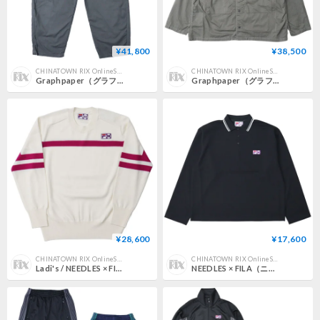
¥41,800
¥38,500
CHINATOWN RIX OnlineStore
CHINATOWN RIX OnlineStore
Graphpaper（グラフペーパー）"Garment Dyed Typewriter Oversized Slacks - C.GRAY"
Graphpaper（グラフペーパー）"Garment Dyed Typewriter Fatigue Shirt - STONE GRAY"
¥28,600
¥17,600
CHINATOWN RIX OnlineStore
CHINATOWN RIX OnlineStore
Ladi's / NEEDLES × FILA（レディース ニードルス×フィラ）"Heritage Sweater"
NEEDLES × FILA（ニードルス×フィラ）"BB Polo Shirt"