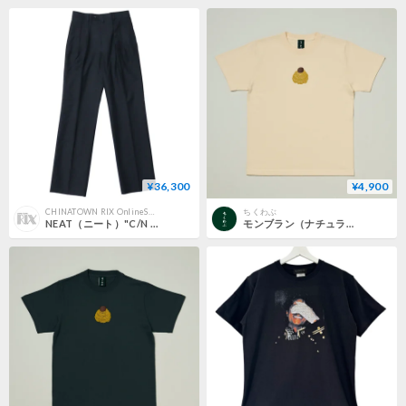
¥36,300
¥4,900
CHINATOWN RIX OnlineStore
ちくわぶ
NEAT（ニート）"C/N Circular Knitting Wide"
モンブラン（ナチュラル）