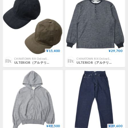
¥15,400
¥29,700
CHINATOWN RIX OnlineStore
CHINATOWN RIX OnlineStore
ULTERIOR（アルテリア）"FADED CORKSCREW TWILL 6 PANELED CAP"
ULTERIOR（アルテリア）"W/C HONEYCOMB HENLEY-NECK TOP"
¥49,500
¥39,600