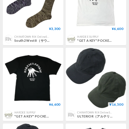
¥3,300
¥6,600
CHINATOWN RIX OnlineStore
HARDEE SUPPLY
South2 West8 （サウスツーウエストエイト）"Melange Socks"
"GET A KEY" POCKET T-SHIRT WHITE
¥6,600
¥16,500
HARDEE SUPPLY
CHINATOWN RIX OnlineStore
"GET A KEY" POCKET T-SHIRT BLACK
ULTERIOR（アルテリア）"WAXED WEATHER 6 PANELED CAP"