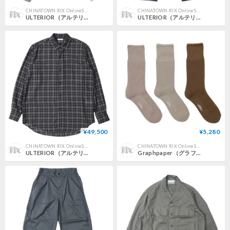
CHINATOWN RIX OnlineStore
CHINATOWN RIX OnlineStore
ULTERIOR（アルテリア）"FADED SILKY TERRY RW ZIP UP PARKA"
ULTERIOR（アルテリア）"SELVEDGE DENIM 5P PANTS"
¥49,500
¥5,280
CHINATOWN RIX OnlineStore
CHINATOWN RIX OnlineStore
ULTERIOR（アルテリア）"SUPER LIGHT FADED CHECK SHIRT"
Graphpaper（グラフペーパー）"Graphpaper 3-Pack Socks / MIX"