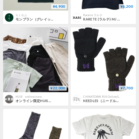
¥4,900
¥6,200
ちくわぶ
Rarete ラルテ
モンブラン（グレイッシュグリーン）
RARETE (ラルテ) MJ プリント ラインストーン Tシャツ
¥22,000
¥7,700
HUIS onlinestore
CHINATOWN RIX OnlineStore
オンライン限定HUISサマー福袋（8月5日19:00販売スタート）
NEEDLES（ニードルス）"Convertible Grove - Shetland Wool"